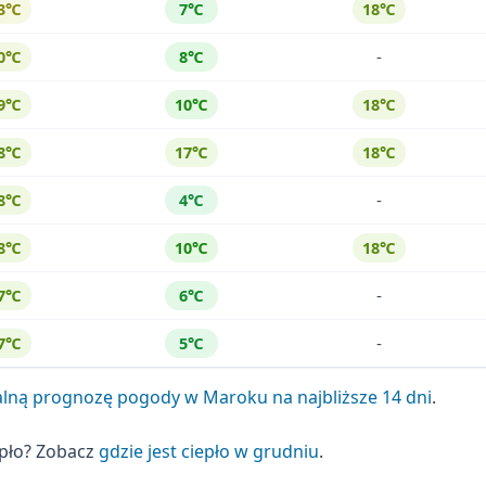
3℃
7℃
18℃
-
0℃
8℃
9℃
10℃
18℃
8℃
17℃
18℃
-
8℃
4℃
8℃
10℃
18℃
-
7℃
6℃
-
7℃
5℃
alną prognozę pogody w Maroku na najbliższe 14 dni
.
epło? Zobacz
gdzie jest ciepło w grudniu
.