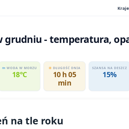
Kraje
grudniu - temperatura, opa
WODA W MORZU
DŁUGOŚĆ DNIA
SZANSA NA DESZCZ
18℃
10 h 05
15%
min