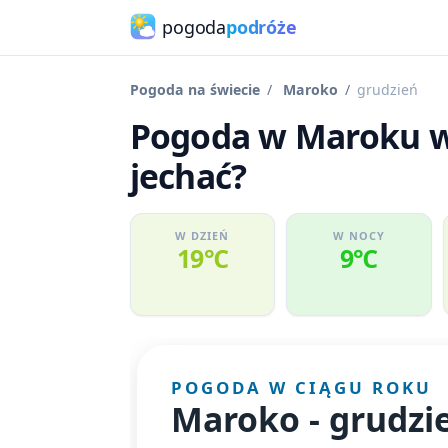
pogoda
podróże
Pogoda na świecie
Maroko
grudzień
Pogoda w Maroku w 
jechać?
W DZIEŃ
W NOCY
19℃
9℃