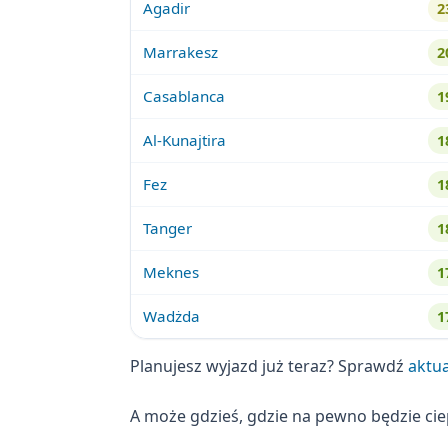
Agadir
2
Marrakesz
2
Casablanca
1
Al-Kunajtira
1
Fez
1
Tanger
1
Meknes
1
Wadżda
1
Planujesz wyjazd już teraz? Sprawdź
aktu
A może gdzieś, gdzie na pewno będzie ci