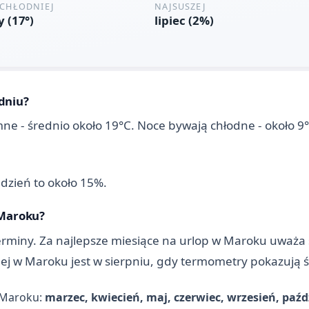
dniu?
e - średnio około 19°C. Noce bywają chłodne - około 9°C
 dzień to około 15%.
 Maroku?
iny. Za najlepsze miesiące na urlop w Maroku uważa si
plej w Maroku jest w sierpniu, gdy termometry pokazują 
w Maroku:
marzec, kwiecień, maj, czerwiec, wrzesień, paźdz