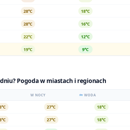
28℃
18℃
28℃
16℃
22℃
12℃
19℃
9℃
udniu? Pogoda w miastach i regionach
W NOCY
WODA
8℃
27℃
18℃
8℃
27℃
18℃