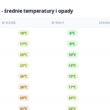
 - średnie temperatury i opady
W DZIEŃ
W NOCY
SZANS
18℃
6℃
17℃
8℃
20℃
10℃
23℃
13℃
26℃
15℃
28℃
17℃
29℃
20℃
31℃
20℃