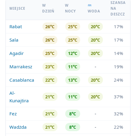
SZANSA
W
W
MIEJSCE
NA
DZIEŃ
NOCY
WODA
DESZCZ
Rabat
17%
26℃
25℃
20℃
Sala
17%
26℃
25℃
20℃
Agadir
14%
25℃
12℃
20℃
Marrakesz
-
19%
23℃
11℃
Casablanca
24%
22℃
13℃
20℃
Al-
37%
21℃
11℃
20℃
Kunajtira
Fez
-
32%
21℃
8℃
Wadżda
-
22%
21℃
8℃