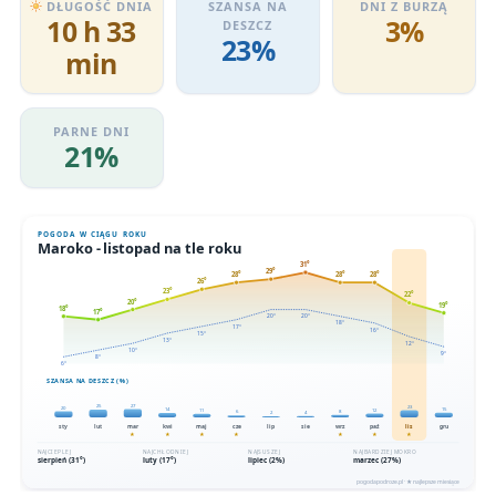
DŁUGOŚĆ DNIA
SZANSA NA
DNI Z BURZĄ
10 h 33
3%
DESZCZ
23%
min
PARNE DNI
21%