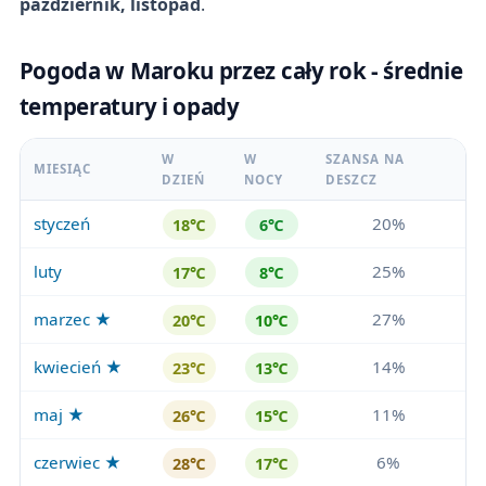
październik, listopad
.
Pogoda w Maroku przez cały rok - średnie
temperatury i opady
W
W
SZANSA NA
MIESIĄC
DZIEŃ
NOCY
DESZCZ
styczeń
20%
18℃
6℃
luty
25%
17℃
8℃
marzec ★
27%
20℃
10℃
kwiecień ★
14%
23℃
13℃
maj ★
11%
26℃
15℃
czerwiec ★
6%
28℃
17℃