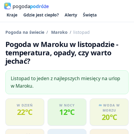
pogoda
podróże
Kraje
Gdzie jest ciepło?
Alerty
Święta
Pogoda na świecie
Maroko
listopad
Pogoda w Maroku w listopadzie -
temperatura, opady, czy warto
jechać?
Listopad to jeden z najlepszych miesięcy na urlop
w Maroku.
W DZIEŃ
W NOCY
WODA W
22℃
12℃
MORZU
20℃