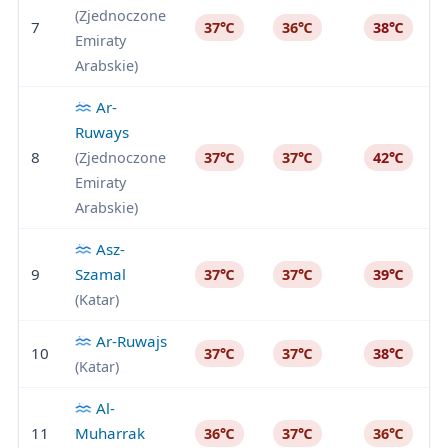
(Zjednoczone
7
37℃
36℃
38℃
Emiraty
Arabskie)
Ar-
Ruways
8
(Zjednoczone
37℃
37℃
42℃
Emiraty
Arabskie)
Asz-
9
Szamal
37℃
37℃
39℃
(Katar)
Ar-Ruwajs
10
37℃
37℃
38℃
(Katar)
Al-
11
Muharrak
36℃
37℃
36℃