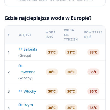
Gdzie najcieplejsza woda w Europie?
WODA
WODA
POWIETRZE
#
MIEJSCE
ŚR.
DZIŚ
DZIŚ
TYDZIEŃ
Saloniki
1
31℃
31℃
33℃
(Grecja)
2
Rawenna
30℃
30℃
35℃
(Włochy)
3
Włochy
30℃
30℃
36℃
Rzym
4
30℃
30℃
35℃