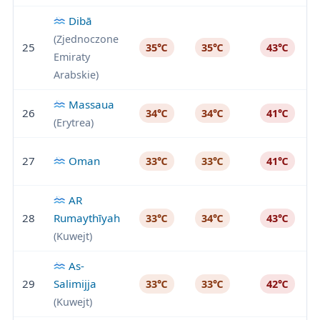
Dibā
(Zjednoczone
25
35℃
35℃
43℃
Emiraty
Arabskie)
Massaua
26
34℃
34℃
41℃
(Erytrea)
27
Oman
33℃
33℃
41℃
AR
28
Rumaythīyah
33℃
34℃
43℃
(Kuwejt)
As-
29
Salimijja
33℃
33℃
42℃
(Kuwejt)