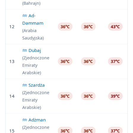
(Bahrajn)
Ad-
Dammam
12
36℃
36℃
43℃
(Arabia
Saudyjska)
Dubaj
(Zjednoczone
13
36℃
36℃
37℃
Emiraty
Arabskie)
Szardża
(Zjednoczone
14
36℃
36℃
39℃
Emiraty
Arabskie)
Adżman
(Zjednoczone
15
36℃
36℃
37℃