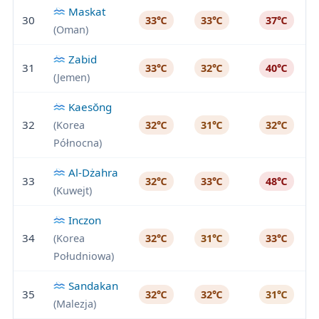
Maskat
30
33℃
33℃
37℃
(Oman)
Zabid
31
33℃
32℃
40℃
(Jemen)
Kaesŏng
32
(Korea
32℃
31℃
32℃
Północna)
Al-Dżahra
33
32℃
33℃
48℃
(Kuwejt)
Inczon
34
(Korea
32℃
31℃
33℃
Południowa)
Sandakan
35
32℃
32℃
31℃
(Malezja)