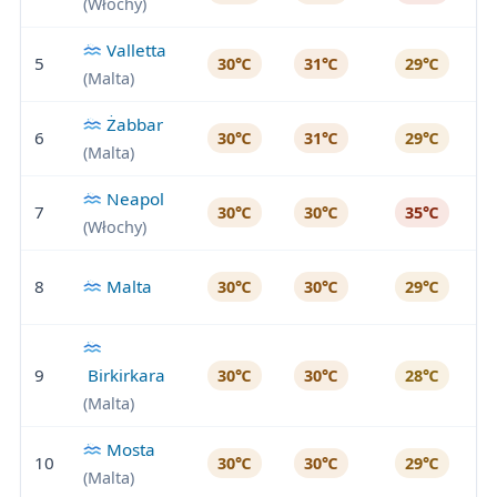
(Włochy)
Valletta
5
30℃
31℃
29℃
(Malta)
Żabbar
6
30℃
31℃
29℃
(Malta)
Neapol
7
30℃
30℃
35℃
(Włochy)
8
Malta
30℃
30℃
29℃
9
Birkirkara
30℃
30℃
28℃
(Malta)
Mosta
10
30℃
30℃
29℃
(Malta)