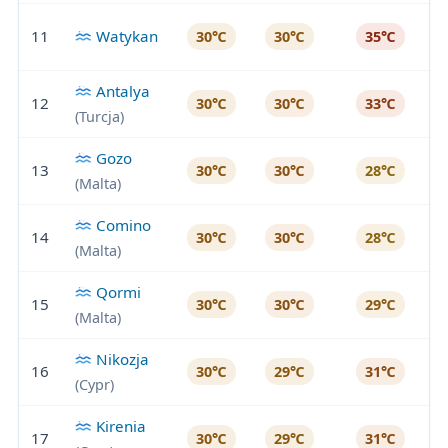
11
Watykan
30℃
30℃
35℃
Antalya
12
30℃
30℃
33℃
(Turcja)
Gozo
13
30℃
30℃
28℃
(Malta)
Comino
14
30℃
30℃
28℃
(Malta)
Qormi
15
30℃
30℃
29℃
(Malta)
Nikozja
16
30℃
29℃
31℃
(Cypr)
Kirenia
17
30℃
29℃
31℃