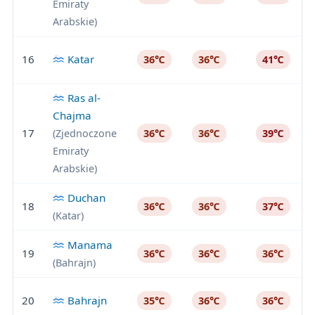
Emiraty
Arabskie)
16
Katar
36℃
36℃
41℃
Ras al-
Chajma
17
(Zjednoczone
36℃
36℃
39℃
Emiraty
Arabskie)
Duchan
18
36℃
36℃
37℃
(Katar)
Manama
19
36℃
36℃
36℃
(Bahrajn)
20
Bahrajn
35℃
36℃
36℃