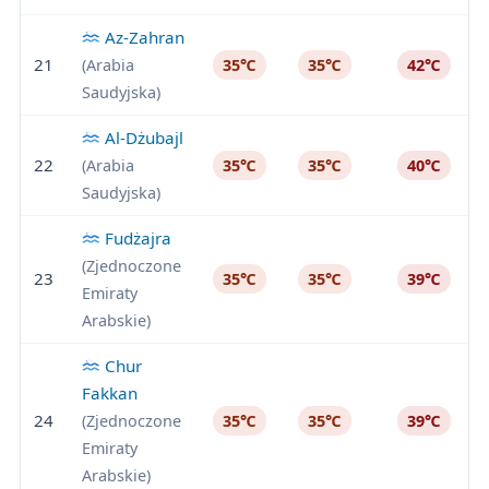
Az-Zahran
21
(Arabia
35℃
35℃
42℃
Saudyjska)
Al-Dżubajl
22
(Arabia
35℃
35℃
40℃
Saudyjska)
Fudżajra
(Zjednoczone
23
35℃
35℃
39℃
Emiraty
Arabskie)
Chur
Fakkan
24
(Zjednoczone
35℃
35℃
39℃
Emiraty
Arabskie)