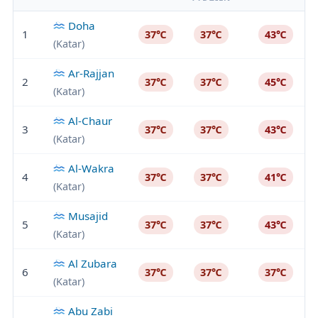
Doha
1
37℃
37℃
43℃
(Katar)
Ar-Rajjan
2
37℃
37℃
45℃
(Katar)
Al-Chaur
3
37℃
37℃
43℃
(Katar)
Al-Wakra
4
37℃
37℃
41℃
(Katar)
Musajid
5
37℃
37℃
43℃
(Katar)
Al Zubara
6
37℃
37℃
37℃
(Katar)
Abu Zabi