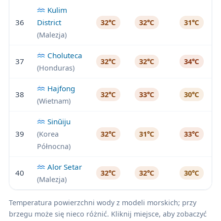
Kulim
36
District
32℃
32℃
31℃
(Malezja)
Choluteca
37
32℃
32℃
34℃
(Honduras)
Hajfong
38
32℃
33℃
30℃
(Wietnam)
Sinŭiju
39
(Korea
32℃
31℃
33℃
Północna)
Alor Setar
40
32℃
32℃
30℃
(Malezja)
Temperatura powierzchni wody z modeli morskich; przy
brzegu może się nieco różnić. Kliknij miejsce, aby zobaczyć