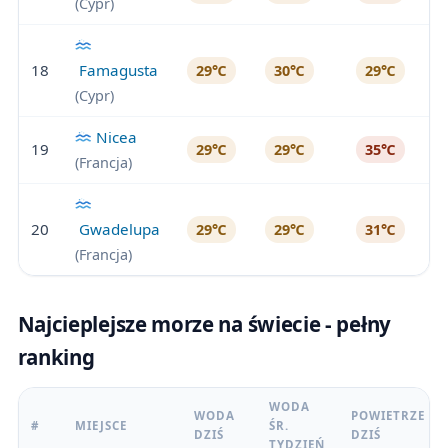
(Cypr)
18
Famagusta
29℃
30℃
29℃
(Cypr)
Nicea
19
29℃
29℃
35℃
(Francja)
20
Gwadelupa
29℃
29℃
31℃
(Francja)
Najcieplejsze morze na świecie - pełny
ranking
WODA
WODA
POWIETRZE
#
MIEJSCE
ŚR.
DZIŚ
DZIŚ
TYDZIEŃ