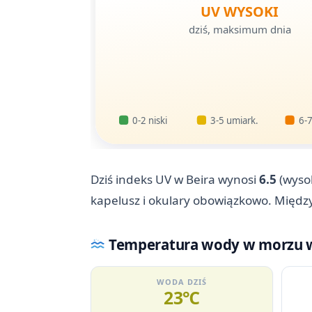
UV WYSOKI
dziś, maksimum dnia
0-2 niski
3-5 umiark.
6-7
Dziś indeks UV w Beira wynosi
6.5
(wysok
kapelusz i okulary obowiązkowo. Między 
Temperatura wody w morzu w
WODA DZIŚ
23℃