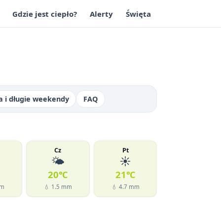
Gdzie jest ciepło?
Alerty
Święta
a i długie weekendy
FAQ
Cz
Pt
🌤️
☀️
℃
20℃
21℃
mm
💧 1.5 mm
💧 4.7 mm