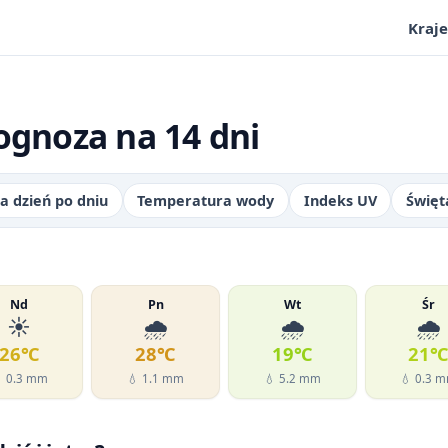
Kraje
ognoza na 14 dni
a dzień po dniu
Temperatura wody
Indeks UV
Święt
Nd
Pn
Wt
Śr
☀️
🌧️
🌧️
🌧️
26℃
28℃
19℃
21
 0.3 mm
💧 1.1 mm
💧 5.2 mm
💧 0.3 