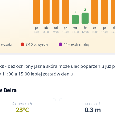
2
2
pt
sb
nd
pn
wt
śr
cz
pt
s
7.08
8.08
9.08
10.08
11.08
12.08
13.08
14.08
15
 wysoki
8-10 b. wysoki
11+ ekstremalny
i) - bez ochrony jasna skóra może ulec poparzeniu już 
11:00 a 15:00 lepiej zostać w cieniu.
 Beira
ŚR. TYDZIEŃ
FALE DZIŚ
23℃
0.3 m