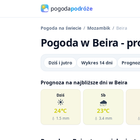
pogoda
podróże
Pogoda na świecie
Mozambik
Beira
Pogoda w Beira - pr
Dziś i jutro
Wykres 14 dni
Prognoz
Prognoza na najbliższe dni w Beira
Dziś
Sb
☀️
🌧️
24℃
23℃
💧 1.5 mm
💧 3.4 mm
