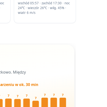
noc
wschód 05:57 · zachód 17:30 · noc
·
24℃ · wieczór 26℃ · wilg. 45% ·
wiatr 6 m/s
ązkowo. Między
arzeniu w ok. 30 min
7
7
7
7
7
7
7
7