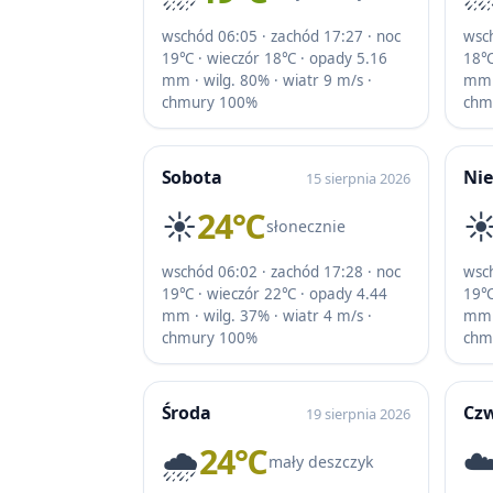
wschód 06:05 · zachód 17:27 · noc
wsch
19℃ · wieczór 18℃ · opady 5.16
18℃
mm · wilg. 80% · wiatr 9 m/s ·
mm ·
chmury 100%
chm
Sobota
Nie
15 sierpnia 2026
☀️
24℃
☀
słonecznie
wschód 06:02 · zachód 17:28 · noc
wsch
19℃ · wieczór 22℃ · opady 4.44
19℃
mm · wilg. 37% · wiatr 4 m/s ·
mm ·
chmury 100%
chm
Środa
Cz
19 sierpnia 2026
🌧️
24℃
☁
mały deszczyk