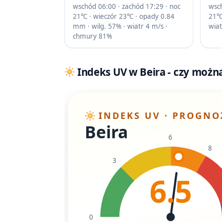
wschód 06:00 · zachód 17:29 · noc
wsch
21℃ · wieczór 23℃ · opady 0.84
21℃ 
mm · wilg. 57% · wiatr 4 m/s ·
wia
chmury 81%
Indeks UV w Beira - czy można
INDEKS UV · PROGNO
Beira
6
8
3
6.5
0