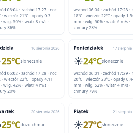
ód 06:04 · zachód 17:27 · noc
wschód 06:04 · zachód 17:28 · 
 · wieczór 21℃ · opady 0.3
18℃ · wieczór 22℃ · opady 1.5
 wilg. 50% · wiatr 8 m/s ·
mm · wilg. 50% · wiatr 6 m/s ·
ury 36%
chmury 23%
dziela
Poniedziałek
16 sierpnia 2026
17 sierpnia
️
25℃
☀️
24℃
słonecznie
słonecznie
ód 06:02 · zachód 17:28 · noc
wschód 06:01 · zachód 17:29 · 
 · wieczór 22℃ · opady 4.11
20℃ · wieczór 23℃ · opady 0.4
 wilg. 42% · wiatr 4 m/s ·
mm · wilg. 52% · wiatr 4 m/s ·
ury 20%
chmury 79%
wartek
Piątek
20 sierpnia 2026
21 sierpnia
️
25℃
☀️
27℃
dużo chmur
słonecznie