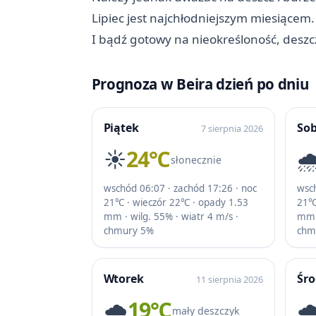
Lipiec jest najchłodniejszym miesiące
I bądź gotowy na nieokreśloność, deszc
Prognoza w Beira dzień po dniu
Piątek
So
7 sierpnia 2026
☀️
24℃
🌧
słonecznie
wschód 06:07 · zachód 17:26 · noc
wsch
21℃ · wieczór 22℃ · opady 1.53
21℃
mm · wilg. 55% · wiatr 4 m/s ·
mm ·
chmury 5%
chm
Wtorek
Śr
11 sierpnia 2026
🌧️
19℃
🌧
mały deszczyk