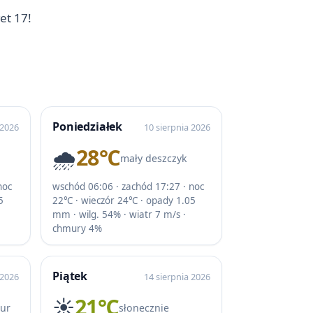
et 17!
Poniedziałek
 2026
10 sierpnia 2026
🌧️
28℃
mały deszczyk
noc
wschód 06:06 · zachód 17:27 · noc
5
22℃ · wieczór 24℃ · opady 1.05
mm · wilg. 54% · wiatr 7 m/s ·
chmury 4%
Piątek
 2026
14 sierpnia 2026
☀️
21℃
mur
słonecznie