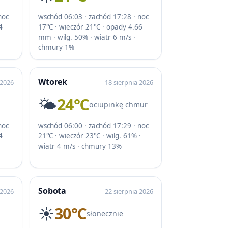
noc
wschód 06:03 · zachód 17:28 · noc
4
17℃ · wieczór 21℃ · opady 4.66
mm · wilg. 50% · wiatr 6 m/s ·
chmury 1%
Wtorek
 2026
18 sierpnia 2026
🌤️
24℃
ociupinkę chmur
noc
wschód 06:00 · zachód 17:29 · noc
4
21℃ · wieczór 23℃ · wilg. 61% ·
wiatr 4 m/s · chmury 13%
Sobota
 2026
22 sierpnia 2026
☀️
30℃
słonecznie