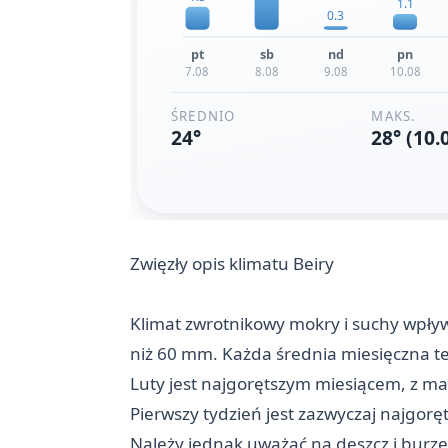
Zwięzły opis klimatu Beiry
Klimat zwrotnikowy mokry i suchy wpły
niż 60 mm. Każda średnia miesięczna t
Luty jest najgorętszym miesiącem, z m
Pierwszy tydzień jest zazwyczaj najgoręt
Należy jednak uważać na deszcz i burze