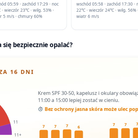
ód 05:59 · zachód 17:29 · noc
wschód 05:58 · zachód 17:30 · 
· wieczór 23℃ · wilg. 53% ·
22℃ · wieczór 24℃ · wilg. 56% 
tr 5 m/s · chmury 60%
wiatr 6 m/s
 się bezpiecznie opalać?
ZA 16 DNI
Krem SPF 30-50, kapelusz i okulary obowi
11:00 a 15:00 lepiej zostać w cieniu.
Bez ochrony jasna skóra może ulec pop
11
7
7
7
7
7
6
11+