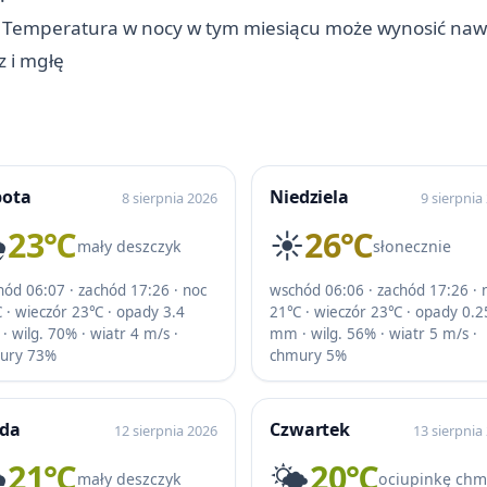
m. Temperatura w nocy w tym miesiącu może wynosić naw
z i mgłę
bota
Niedziela
8 sierpnia 2026
9 sierpnia
️
23℃
☀️
26℃
mały deszczyk
słonecznie
ód 06:07 · zachód 17:26 · noc
wschód 06:06 · zachód 17:26 · 
 · wieczór 23℃ · opady 3.4
21℃ · wieczór 23℃ · opady 0.2
 wilg. 70% · wiatr 4 m/s ·
mm · wilg. 56% · wiatr 5 m/s ·
ury 73%
chmury 5%
oda
Czwartek
12 sierpnia 2026
13 sierpnia
️
21℃
🌤️
20℃
mały deszczyk
ociupinkę ch