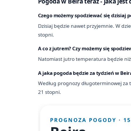
Pogoda w Beira teraz - jaka jest d
Czego możemy spodziewać się dzisiaj p
Dzisiaj będzie nawet przyjemnie. W dz
stopni.
A co z jutrem? Czy możemy się spodziew
Natomiast jutro temperatura będzie niżs
A jaka pogoda będzie za tydzień w Beir
Według prognozy długoterminowej za t
21 stopni.