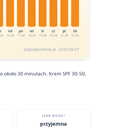
b
nd
pn
wt
śr
cz
pt
sb
.08
16.08
17.08
18.08
19.08
20.08
21.08
22.08
pogodapodroze.pl · 2026-08-07
po około 30 minutach. Krem SPF 30-50,
JAKA WODA?
przyjemna