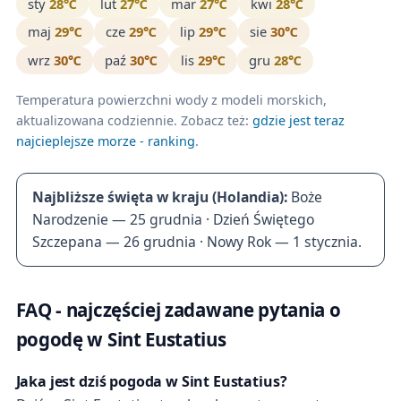
sty
28℃
lut
27℃
mar
27℃
kwi
28℃
maj
29℃
cze
29℃
lip
29℃
sie
30℃
wrz
30℃
paź
30℃
lis
29℃
gru
28℃
Temperatura powierzchni wody z modeli morskich,
aktualizowana codziennie. Zobacz też:
gdzie jest teraz
najcieplejsze morze - ranking
.
Najbliższe święta w kraju (Holandia):
Boże
Narodzenie — 25 grudnia · Dzień Świętego
Szczepana — 26 grudnia · Nowy Rok — 1 stycznia.
FAQ - najczęściej zadawane pytania o
pogodę w Sint Eustatius
Jaka jest dziś pogoda w Sint Eustatius?