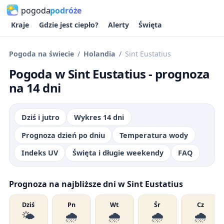
pogoda
podróże
Kraje
Gdzie jest ciepło?
Alerty
Święta
Pogoda na świecie
Holandia
Sint Eustatius
Pogoda w Sint Eustatius - prognoza
na 14 dni
Dziś i jutro
Wykres 14 dni
Prognoza dzień po dniu
Temperatura wody
Indeks UV
Święta i długie weekendy
FAQ
Prognoza na najbliższe dni w Sint Eustatius
Dziś
Pn
Wt
Śr
Cz
🌤️
🌧️
🌧️
🌧️
🌧️