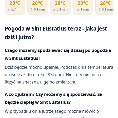
28℃
28℃
28℃
28℃
28℃
💧 6.7 mm
💧 0.1 mm
💧 0.4 mm
💧 1 mm
💧 0.1 mm
Pogoda w Sint Eustatius teraz - jaka jest
dziś i jutro?
Czego możemy spodziewać się dzisiaj po pogodzie
w Sint Eustatius?
Dziś będzie mocno upalnie. Podczas dnia temperatura
urośnie aż do około 28 stopni. Niestety nie ma co
liczyć na znaczną ulgę po zmierzchu.
A co z jutrem? Czy możemy się spodziewać, że
będzie cieplej w Sint Eustatius?
W przypadku dnia jutrzejszego można mówić o