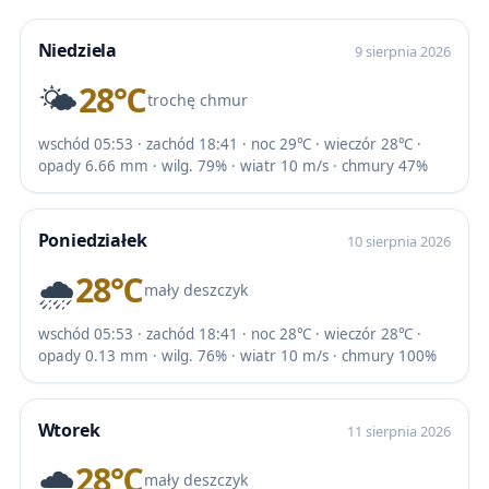
Niedziela
9 sierpnia 2026
🌤️
28℃
trochę chmur
wschód 05:53 · zachód 18:41 · noc 29℃ · wieczór 28℃ ·
opady 6.66 mm · wilg. 79% · wiatr 10 m/s · chmury 47%
Poniedziałek
10 sierpnia 2026
🌧️
28℃
mały deszczyk
wschód 05:53 · zachód 18:41 · noc 28℃ · wieczór 28℃ ·
opady 0.13 mm · wilg. 76% · wiatr 10 m/s · chmury 100%
Wtorek
11 sierpnia 2026
🌧️
28℃
mały deszczyk