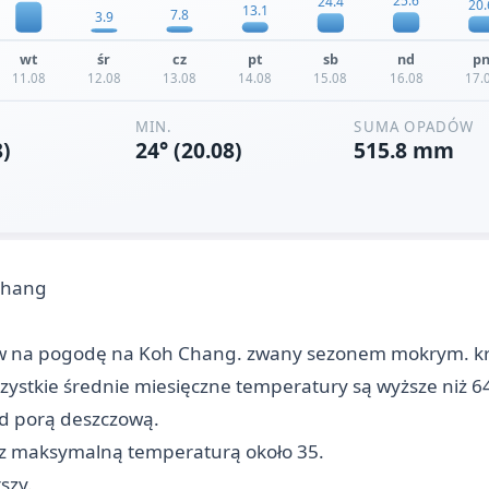
Chang
 na pogodę na Koh Chang. zwany sezonem mokrym. krót
ystkie średnie miesięczne temperatury są wyższe niż 64
ed porą deszczową.
 z maksymalną temperaturą około 35.
szy.