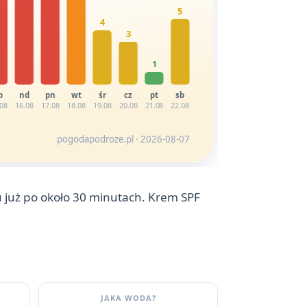
5
4
3
1
b
nd
pn
wt
śr
cz
pt
sb
.08
16.08
17.08
18.08
19.08
20.08
21.08
22.08
pogodapodroze.pl · 2026-08-07
u już po około 30 minutach. Krem SPF
JAKA WODA?