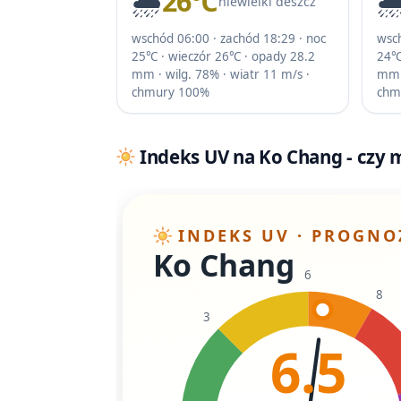
🌧️
26℃
🌧
niewielki deszcz
wschód 06:00 · zachód 18:29 · noc
wsch
25℃ · wieczór 26℃ · opady 28.2
24℃
mm · wilg. 78% · wiatr 11 m/s ·
mm ·
chmury 100%
chm
Indeks UV na Ko Chang - czy m
INDEKS UV · PROGNO
Ko Chang
6
8
3
6.5