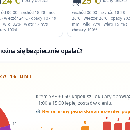
️
24℃
🌧️
25℃
mocny deszcz
mocny deszcz
ód 06:00 · zachód 18:28 · noc
wschód 06:00 · zachód 18:28 · 
 · wieczór 24℃ · opady 107.19
26℃ · wieczór 26℃ · opady 80.
 wilg. 92% · wiatr 17 m/s ·
mm · wilg. 77% · wiatr 15 m/s ·
ury 100%
chmury 100%
ożna się bezpiecznie opalać?
ZA 16 DNI
Krem SPF 30-50, kapelusz i okulary obowi
11:00 a 15:00 lepiej zostać w cieniu.
Bez ochrony jasna skóra może ulec pop
8
8
8
11
7
6