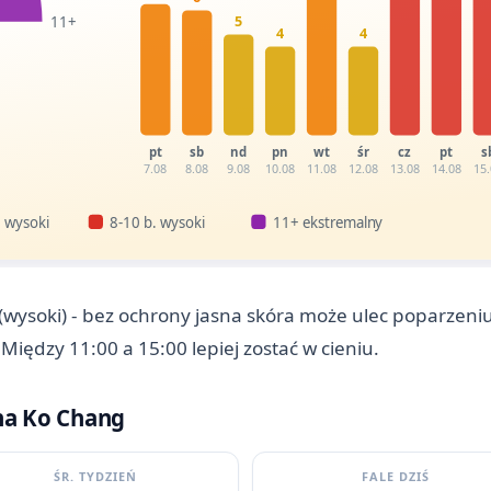
5
11+
4
4
pt
sb
nd
pn
wt
śr
cz
pt
s
7.08
8.08
9.08
10.08
11.08
12.08
13.08
14.08
15
 wysoki
8-10 b. wysoki
11+ ekstremalny
(wysoki) - bez ochrony jasna skóra może ulec poparzeni
Między 11:00 a 15:00 lepiej zostać w cieniu.
a Ko Chang
ŚR. TYDZIEŃ
FALE DZIŚ