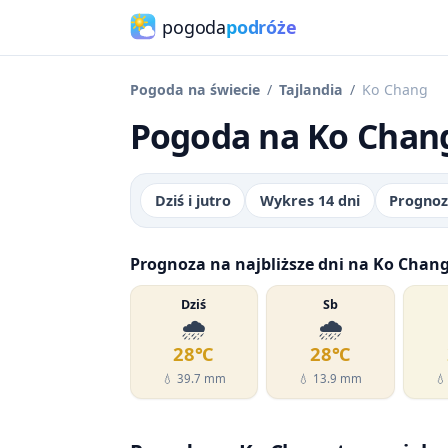
pogoda
podróże
Pogoda na świecie
Tajlandia
Ko Chang
Pogoda na Ko Chang
Dziś i jutro
Wykres 14 dni
Prognoz
Prognoza na najbliższe dni na Ko Chan
Dziś
Sb
🌧️
🌧️
28℃
28℃
💧 39.7 mm
💧 13.9 mm
💧