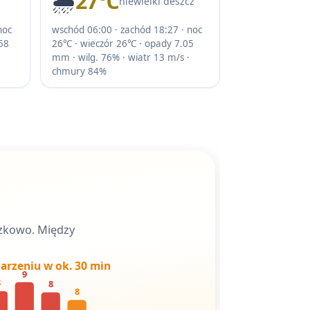
🌧️
27℃
niewielki deszcz
noc
wschód 06:00 · zachód 18:27 · noc
58
26℃ · wieczór 26℃ · opady 7.05
mm · wilg. 76% · wiatr 13 m/s ·
chmury 84%
ązkowo. Między
arzeniu w ok. 30 min
9
8
8
8