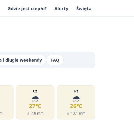
Gdzie jest ciepło?
Alerty
Święta
a i długie weekendy
FAQ
Cz
Pt
🌧️
🌧️
℃
27℃
26℃
mm
💧 7.8 mm
💧 13.1 mm