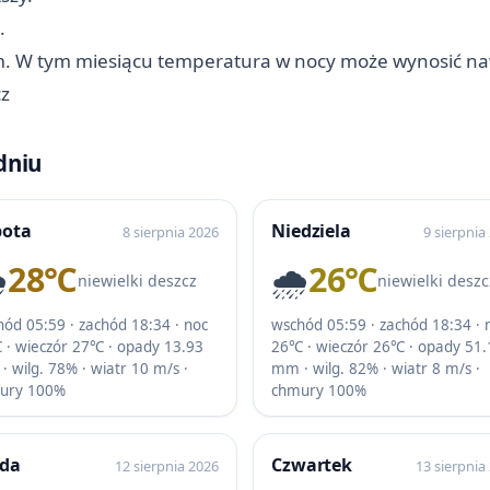
.
m. W tym miesiącu temperatura w nocy może wynosić na
z
dniu
bota
Niedziela
8 sierpnia 2026
9 sierpnia
️
28℃
🌧️
26℃
niewielki deszcz
niewielki deszc
ód 05:59 · zachód 18:34 · noc
wschód 05:59 · zachód 18:34 · 
 · wieczór 27℃ · opady 13.93
26℃ · wieczór 26℃ · opady 51.
 wilg. 78% · wiatr 10 m/s ·
mm · wilg. 82% · wiatr 8 m/s ·
ury 100%
chmury 100%
oda
Czwartek
12 sierpnia 2026
13 sierpnia