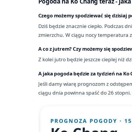
Pogoda na Ko Chang teraz - jaka j
Czego możemy spodziewać się dzisiaj 
Dziś będzie znacznie ciepło. Podczas dn
zmierzchu. W ciągu nocy temperatura zm
A co z jutrem? Czy możemy się spodziew
Z kolei jutro będzie jeszcze cieplej niż
A jaka pogoda będzie za tydzień na Ko
Jeśli damy wiarę prognozom z odstępem
ciągu dnia powinna spaść do 26 stopni.