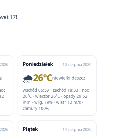
wet 17!
Poniedziałek
 2026
10 sierpnia 2026
🌧️
26℃
z
niewielki deszcz
noc
wschód 05:59 · zachód 18:33 · noc
12
26℃ · wieczór 26℃ · opady 29.52
mm · wilg. 79% · wiatr 12 m/s ·
chmury 100%
Piątek
 2026
14 sierpnia 2026