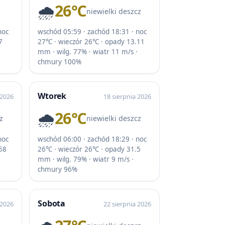
🌧️
26℃
niewielki deszcz
noc
wschód 05:59 · zachód 18:31 · noc
7
27℃ · wieczór 26℃ · opady 13.11
mm · wilg. 77% · wiatr 11 m/s ·
chmury 100%
Wtorek
 2026
18 sierpnia 2026
🌧️
26℃
z
niewielki deszcz
noc
wschód 06:00 · zachód 18:29 · noc
58
26℃ · wieczór 26℃ · opady 31.5
mm · wilg. 79% · wiatr 9 m/s ·
chmury 96%
Sobota
 2026
22 sierpnia 2026