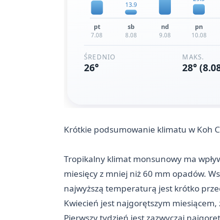
Krótkie podsumowanie klimatu w Koh 
Tropikalny klimat monsunowy ma wpływ
miesięcy z mniej niż 60 mm opadów. Wsz
najwyższą temperaturą jest krótko prz
Kwiecień jest najgorętszym miesiącem,
Pierwszy tydzień jest zazwyczaj najgoręt