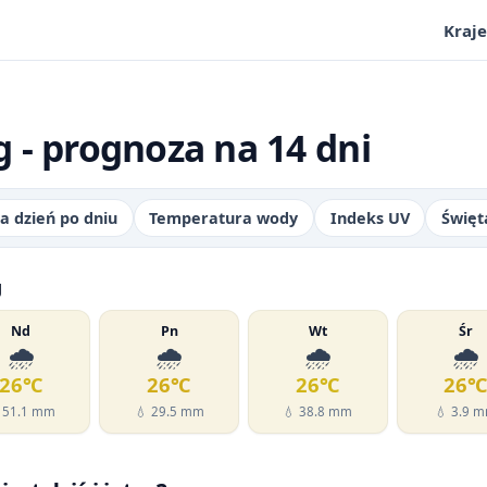
Kraje
 - prognoza na 14 dni
a dzień po dniu
Temperatura wody
Indeks UV
Święt
g
Nd
Pn
Wt
Śr
🌧️
🌧️
🌧️
🌧️
26℃
26℃
26℃
26
 51.1 mm
💧 29.5 mm
💧 38.8 mm
💧 3.9 