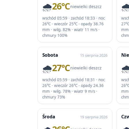
🌧️
26℃
🌧
niewielki deszcz
wschód 05:59 · zachód 18:33 · noc
wsch
26℃ · wieczór 25℃ · opady 38.76
27℃
mm · wilg. 82% · wiatr 11 m/s ·
mm ·
chmury 100%
chm
Sobota
Nie
15 sierpnia 2026
🌧️
27℃
🌧
niewielki deszcz
wschód 05:59 · zachód 18:31 · noc
wsch
26℃ · wieczór 26℃ · opady 24.36
26℃
mm · wilg. 78% · wiatr 9 m/s ·
mm ·
chmury 73%
chm
Środa
Cz
19 sierpnia 2026