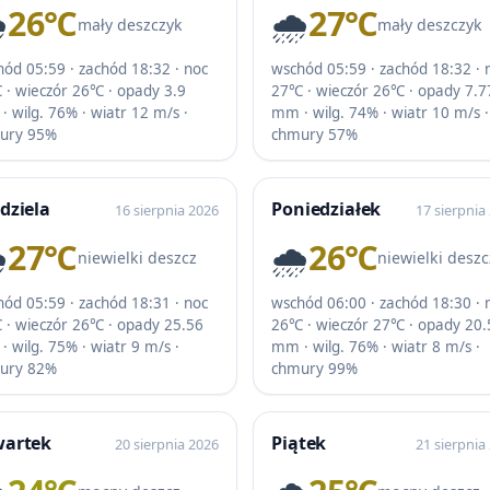
️
26℃
🌧️
27℃
mały deszczyk
mały deszczyk
ód 05:59 · zachód 18:32 · noc
wschód 05:59 · zachód 18:32 · 
 · wieczór 26℃ · opady 3.9
27℃ · wieczór 26℃ · opady 7.7
 wilg. 76% · wiatr 12 m/s ·
mm · wilg. 74% · wiatr 10 m/s ·
ury 95%
chmury 57%
dziela
Poniedziałek
16 sierpnia 2026
17 sierpnia
️
27℃
🌧️
26℃
niewielki deszcz
niewielki deszc
ód 05:59 · zachód 18:31 · noc
wschód 06:00 · zachód 18:30 · 
 · wieczór 26℃ · opady 25.56
26℃ · wieczór 27℃ · opady 20.
 wilg. 75% · wiatr 9 m/s ·
mm · wilg. 76% · wiatr 8 m/s ·
ury 82%
chmury 99%
wartek
Piątek
20 sierpnia 2026
21 sierpnia