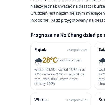
Należy jednak uważać na deszcz i burze
Grudzień jest najzimniejszym miesiące
Podobnie, bądź przygotowany na deszc
Prognoza na Ko Chang dzień po 
Piątek
So
7 sierpnia 2026
🌧️
28℃
🌧
niewielki deszcz
wschód 05:58 · zachód 18:34 · noc
wsch
27℃ · wieczór 27℃ · opady 39.72
27℃
mm · wilg. 80% · wiatr 7 m/s ·
mm ·
chmury 100%
chm
Wtorek
Śr
11 sierpnia 2026