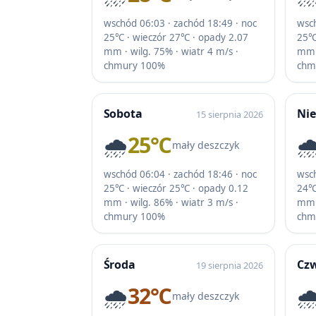
wschód 06:03 · zachód 18:49 · noc
wsch
25℃ · wieczór 27℃ · opady 2.07
25℃
mm · wilg. 75% · wiatr 4 m/s ·
mm ·
chmury 100%
chm
Sobota
Nie
15 sierpnia 2026
🌧️
25℃
🌧
mały deszczyk
wschód 06:04 · zachód 18:46 · noc
wsch
25℃ · wieczór 25℃ · opady 0.12
24℃
mm · wilg. 86% · wiatr 3 m/s ·
mm ·
chmury 100%
chm
Środa
Cz
19 sierpnia 2026
🌧️
32℃
🌧
mały deszczyk