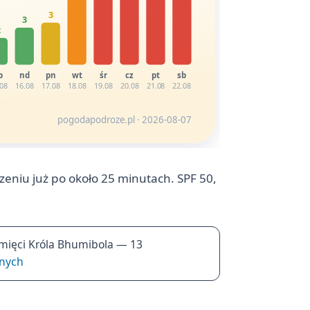
3
3
2
b
nd
pn
wt
śr
cz
pt
sb
.08
16.08
17.08
18.08
19.08
20.08
21.08
22.08
pogodapodroze.pl · 2026-08-07
zeniu już po około 25 minutach. SPF 50,
Pamięci Króla Bhumibola — 13
żnych