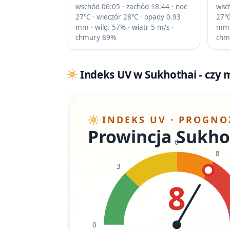
wschód 06:05 · zachód 18:44 · noc
wsch
27℃ · wieczór 28℃ · opady 0.93
27℃
mm · wilg. 57% · wiatr 5 m/s ·
mm ·
chmury 89%
chm
Indeks UV w Sukhothai - czy m
INDEKS UV · PROGNO
Prowincja Sukho
6
8
3
8
0