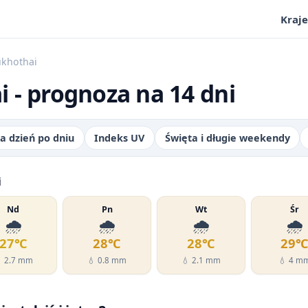
Kraje
ukhothai
 - prognoza na 14 dni
a dzień po dniu
Indeks UV
Święta i długie weekendy
i
Nd
Pn
Wt
Śr
🌧️
🌧️
🌧️
🌧️
27℃
28℃
28℃
29
 2.7 mm
💧 0.8 mm
💧 2.1 mm
💧 4 m