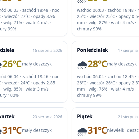
ód 06:03 · zachód 18:48 · noc
wschód 06:03 · zachód 18:48 · 
 · wieczór 27℃ · opady 3.96
25℃ · wieczór 25℃ · opady 0.5
 wilg. 71% · wiatr 4 m/s ·
mm · wilg. 87% · wiatr 4 m/s ·
ury 99%
chmury 99%
dziela
Poniedziałek
16 sierpnia 2026
17 sierpnia
️
26℃
🌧️
28℃
mały deszczyk
mały deszczyk
ód 06:04 · zachód 18:46 · noc
wschód 06:04 · zachód 18:45 · 
 · wieczór 24℃ · opady 2.85
26℃ · wieczór 26℃ · opady 2.3
 wilg. 85% · wiatr 3 m/s ·
mm · wilg. 76% · wiatr 4 m/s ·
ury 100%
chmury 99%
wartek
Piątek
20 sierpnia 2026
21 sierpnia
️
31℃
🌧️
31℃
mały deszczyk
niewielki deszc