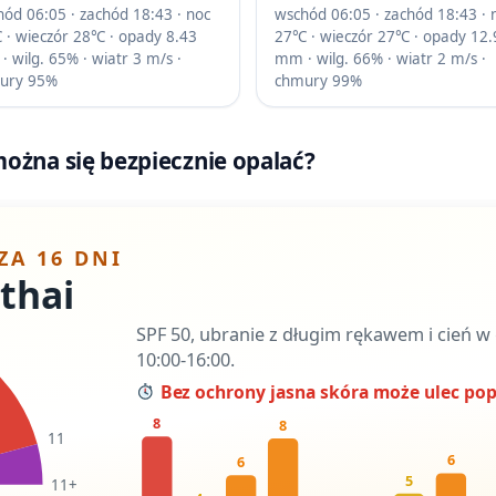
ód 06:05 · zachód 18:43 · noc
wschód 06:05 · zachód 18:43 · 
 · wieczór 28℃ · opady 8.43
27℃ · wieczór 27℃ · opady 12.
 wilg. 65% · wiatr 3 m/s ·
mm · wilg. 66% · wiatr 2 m/s ·
ury 95%
chmury 99%
ożna się bezpiecznie opalać?
ZA 16 DNI
thai
SPF 50, ubranie z długim rękawem i cień w
10:00-16:00.
Bez ochrony jasna skóra może ulec pop
8
8
11
6
6
5
11+