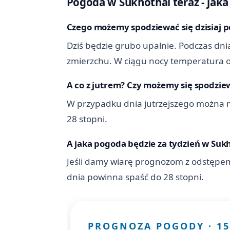
Pogoda w Sukhothai teraz - jaka j
Czego możemy spodziewać się dzisiaj p
Dziś będzie grubo upalnie. Podczas dnia
zmierzchu. W ciągu nocy temperatura ob
A co z jutrem? Czy możemy się spodziew
W przypadku dnia jutrzejszego można m
28 stopni.
A jaka pogoda będzie za tydzień w Suk
Jeśli damy wiarę prognozom z odstępem
dnia powinna spaść do 28 stopni.