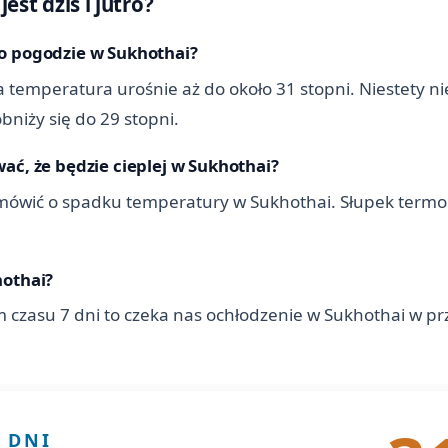
est dziś i jutro?
o pogodzie w Sukhothai?
 temperatura urośnie aż do około 31 stopni. Niestety ni
niży się do 29 stopni.
ać, że będzie cieplej w Sukhothai?
ówić o spadku temperatury w Sukhothai. Słupek termom
hothai?
 czasu 7 dni to czeka nas ochłodzenie w Sukhothai w p