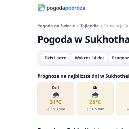
pogoda
podróże
Pogoda na świecie
Tajlandia
Prowincja S
Pogoda w Sukhothai
Dziś i jutro
Wykres 14 dni
Prognoz
Prognoza na najbliższe dni w Sukhotha
Dziś
Sb
🌧️
🌧️
31℃
28℃
💧 15.3 mm
💧 16.5 mm
