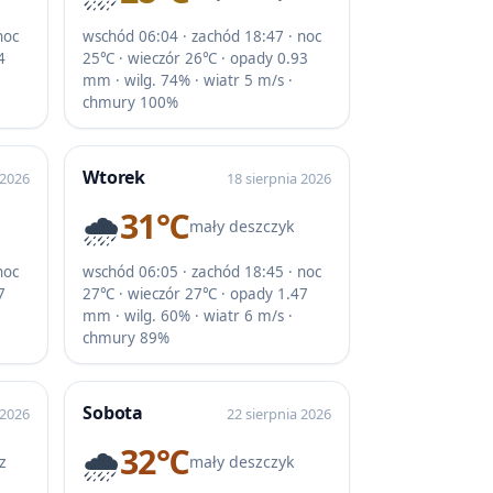
noc
wschód 06:04 · zachód 18:47 · noc
4
25℃ · wieczór 26℃ · opady 0.93
mm · wilg. 74% · wiatr 5 m/s ·
chmury 100%
Wtorek
 2026
18 sierpnia 2026
🌧️
31℃
mały deszczyk
noc
wschód 06:05 · zachód 18:45 · noc
7
27℃ · wieczór 27℃ · opady 1.47
mm · wilg. 60% · wiatr 6 m/s ·
chmury 89%
Sobota
 2026
22 sierpnia 2026
🌧️
32℃
z
mały deszczyk