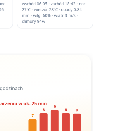
noc
wschód 06:05 · zachód 18:42 · noc
96
27℃ · wieczór 28℃ · opady 0.84
mm · wilg. 60% · wiatr 3 m/s ·
chmury 94%
 godzinach
arzeniu w ok. 25 min
9
8
8
8
7