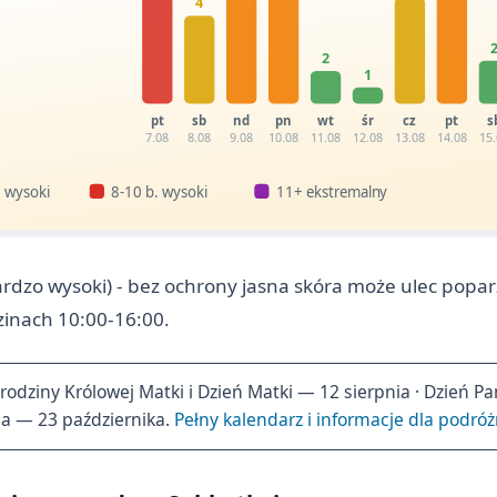
4
2
1
pt
sb
nd
pn
wt
śr
cz
pt
s
7.08
8.08
9.08
10.08
11.08
12.08
13.08
14.08
15
 wysoki
8-10 b. wysoki
11+ ekstremalny
rdzo wysoki) - bez ochrony jasna skóra może ulec popar
zinach 10:00-16:00.
rodziny Królowej Matki i Dzień Matki — 12 sierpnia · Dzień 
na — 23 października.
Pełny kalendarz i informacje dla podró