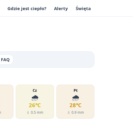
Gdzie jest ciepło?
Alerty
Święta
FAQ
Cz
Pt
🌧️
🌧️
℃
26℃
28℃
m
💧 0.5 mm
💧 0.9 mm