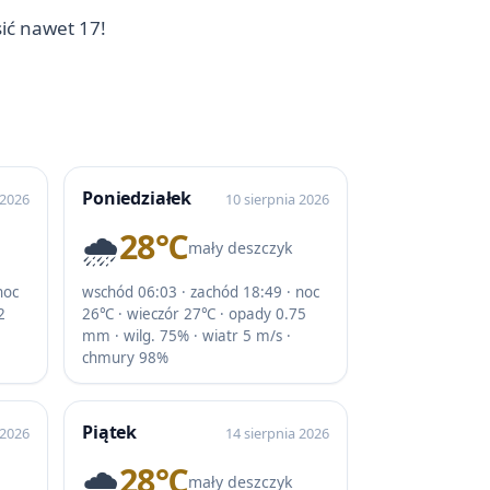
ić nawet 17!
Poniedziałek
 2026
10 sierpnia 2026
🌧️
28℃
mały deszczyk
noc
wschód 06:03 · zachód 18:49 · noc
2
26℃ · wieczór 27℃ · opady 0.75
mm · wilg. 75% · wiatr 5 m/s ·
chmury 98%
Piątek
 2026
14 sierpnia 2026
🌧️
28℃
mały deszczyk