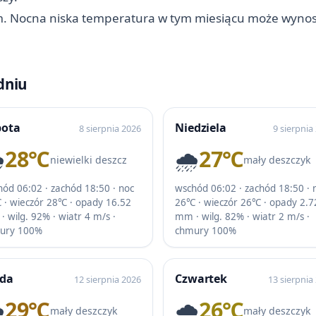
m. Nocna niska temperatura w tym miesiącu może wynos
dniu
bota
Niedziela
8 sierpnia 2026
9 sierpnia
️
28℃
🌧️
27℃
niewielki deszcz
mały deszczyk
ód 06:02 · zachód 18:50 · noc
wschód 06:02 · zachód 18:50 · 
 · wieczór 28℃ · opady 16.52
26℃ · wieczór 26℃ · opady 2.7
 wilg. 92% · wiatr 4 m/s ·
mm · wilg. 82% · wiatr 2 m/s ·
ury 100%
chmury 100%
oda
Czwartek
12 sierpnia 2026
13 sierpnia
️
29℃
🌧️
26℃
mały deszczyk
mały deszczyk