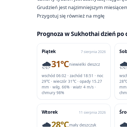
Grudzień jest najzimniejszym miesiące
Przygotuj się również na mgłę
Prognoza w Sukhothai dzień po 
Piątek
So
7 sierpnia 2026
🌧️
31℃
🌧
niewielki deszcz
wschód 06:02 · zachód 18:51 · noc
wsch
29℃ · wieczór 31℃ · opady 15.27
28℃
mm · wilg. 66% · wiatr 4 m/s ·
mm ·
chmury 98%
chm
Wtorek
Śr
11 sierpnia 2026
🌧️
28℃
🌧
mały deszczyk