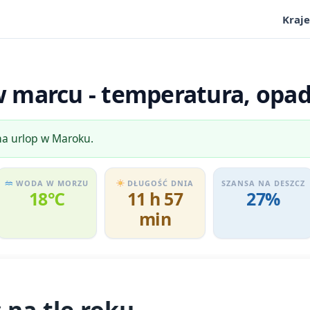
Kraje
marcu - temperatura, opady
na urlop w Maroku.
WODA W MORZU
DŁUGOŚĆ DNIA
SZANSA NA DESZCZ
18℃
11 h 57
27%
min