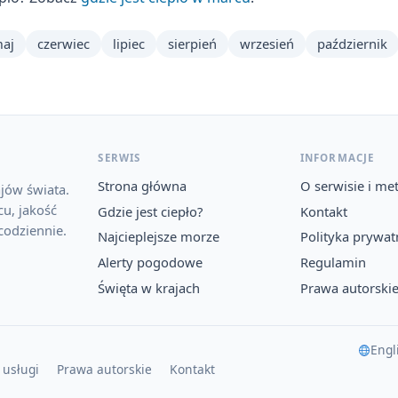
aj
czerwiec
lipiec
sierpień
wrzesień
październik
SERWIS
INFORMACJE
Strona główna
O serwisie i me
jów świata.
u, jakość
Gdzie jest ciepło?
Kontakt
codziennie.
Najcieplejsze morze
Polityka prywat
Alerty pogodowe
Regulamin
Święta w krajach
Prawa autorski
Engl
 usługi
Prawa autorskie
Kontakt