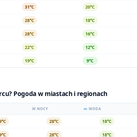
31℃
20℃
28℃
18℃
28℃
16℃
22℃
12℃
19℃
9℃
rcu? Pogoda w miastach i regionach
W NOCY
WODA
9℃
28℃
18℃
9℃
28℃
18℃