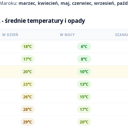
w Maroku:
marzec, kwiecień, maj, czerwiec, wrzesień, paźdz
 - średnie temperatury i opady
W DZIEŃ
W NOCY
SZANS
18℃
6℃
17℃
8℃
20℃
10℃
23℃
13℃
26℃
15℃
28℃
17℃
29℃
20℃