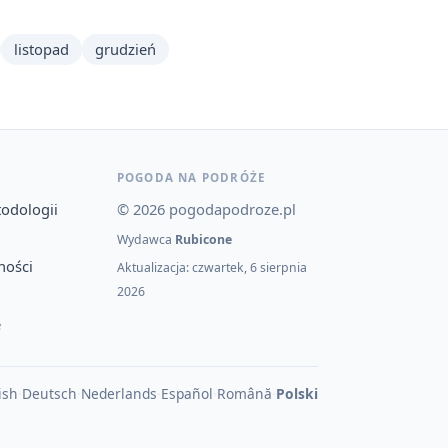
listopad
grudzień
POGODA NA PODRÓŻE
todologii
© 2026 pogodapodroze.pl
Wydawca
Rubicone
ności
Aktualizacja: czwartek, 6 sierpnia
2026
e
ish
·
Deutsch
·
Nederlands
·
Español
·
Română
·
Polski