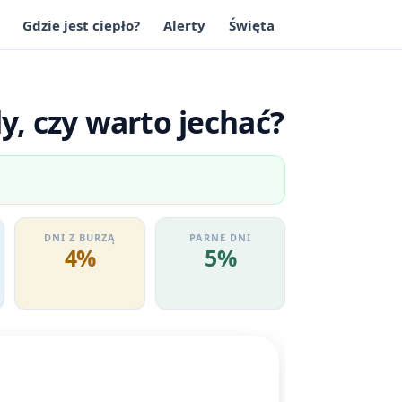
Gdzie jest ciepło?
Alerty
Święta
, czy warto jechać?
DNI Z BURZĄ
PARNE DNI
4%
5%