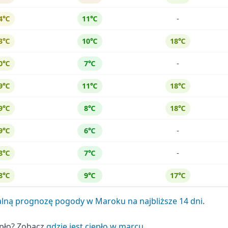
-
4℃
11℃
3℃
10℃
18℃
-
0℃
7℃
9℃
11℃
18℃
9℃
8℃
18℃
-
9℃
6℃
-
8℃
7℃
8℃
9℃
17℃
alną prognozę pogody w Maroku na najbliższe 14 dni
.
epło? Zobacz
gdzie jest ciepło w marcu
.