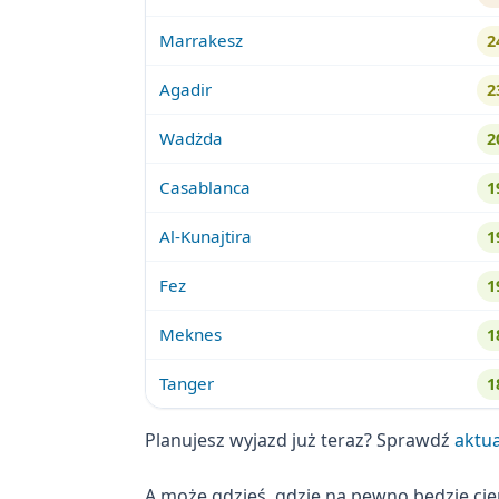
Marrakesz
2
Agadir
2
Wadżda
2
Casablanca
1
Al-Kunajtira
1
Fez
1
Meknes
1
Tanger
1
Planujesz wyjazd już teraz? Sprawdź
aktu
A może gdzieś, gdzie na pewno będzie ci