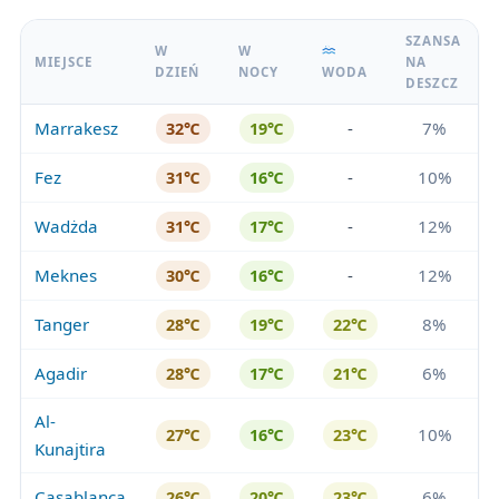
SZANSA
W
W
MIEJSCE
NA
DZIEŃ
NOCY
WODA
DESZCZ
Marrakesz
-
7%
32℃
19℃
Fez
-
10%
31℃
16℃
Wadżda
-
12%
31℃
17℃
Meknes
-
12%
30℃
16℃
Tanger
8%
28℃
19℃
22℃
Agadir
6%
28℃
17℃
21℃
Al-
10%
27℃
16℃
23℃
Kunajtira
Casablanca
6%
26℃
20℃
23℃