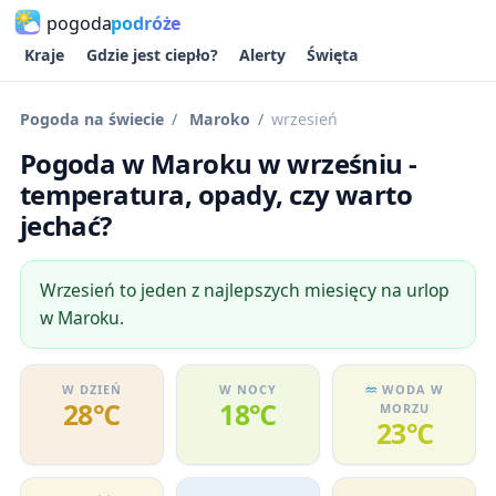
pogoda
podróże
Kraje
Gdzie jest ciepło?
Alerty
Święta
Pogoda na świecie
Maroko
wrzesień
Pogoda w Maroku w wrześniu -
temperatura, opady, czy warto
jechać?
Wrzesień to jeden z najlepszych miesięcy na urlop
w Maroku.
W DZIEŃ
W NOCY
WODA W
28℃
18℃
MORZU
23℃