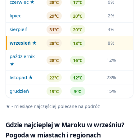
czerwiec ★
6%
28℃
17℃
lipiec
2%
29℃
20℃
sierpień
4%
31℃
20℃
wrzesień
★
8%
28℃
18℃
październik
12%
28℃
16℃
★
listopad ★
23%
22℃
12℃
grudzień
15%
19℃
9℃
★ - miesiące najczęściej polecane na podróż
Gdzie najcieplej w Maroku w wrześniu?
Pogoda w miastach i regionach