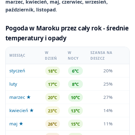
marzec, kwiecień, maj, czerwiec, wrzesień,
październik, listopad
.
Pogoda w Maroku przez cały rok - średnie
temperatury i opady
W
W
SZANSA NA
MIESIĄC
DZIEŃ
NOCY
DESZCZ
styczeń
20%
18℃
6℃
luty
25%
17℃
8℃
marzec ★
27%
20℃
10℃
kwiecień ★
14%
23℃
13℃
maj ★
11%
26℃
15℃