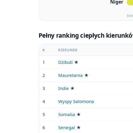
Niger
śre
Pełny ranking ciepłych kierunkó
#
KIERUNEK
1
Dżibuti
★
2
Mauretania
★
3
Indie
★
4
Wyspy Salomona
5
Somalia
★
6
Senegal
★