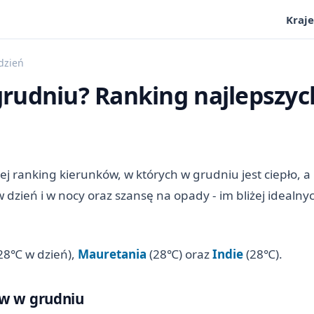
Kraje
dzień
 grudniu? Ranking najlepszy
żej ranking kierunków, w których w grudniu jest ciepło, 
zień i w nocy oraz szansę na opady - im bliżej idealny
28℃ w dzień),
Mauretania
(28℃) oraz
Indie
(28℃).
ów w grudniu