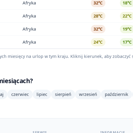
Afryka
32℃
18℃
Afryka
28℃
22℃
Afryka
32℃
19℃
Afryka
24℃
17℃
nych miesięcy na urlop w tym kraju. Kliknij kierunek, aby zobaczy
 miesiącach?
aj
czerwiec
lipiec
sierpień
wrzesień
październik
SERWIS
INFORMACJE