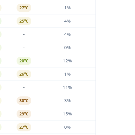
1%
27℃
4%
25℃
-
4%
-
0%
12%
20℃
1%
26℃
-
11%
3%
30℃
15%
29℃
0%
27℃