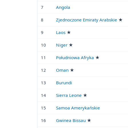
7
Angola
8
Zjednoczone Emiraty Arabskie
★
9
Laos
★
10
Niger
★
11
Południowa Afryka
★
12
Oman
★
13
Burundi
14
Sierra Leone
★
15
Samoa Amerykańskie
16
Gwinea Bissau
★