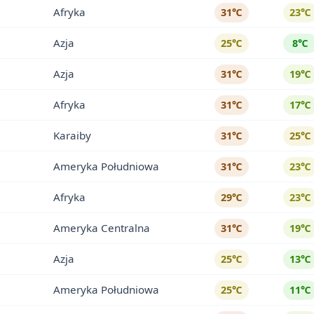
Afryka
31℃
23℃
Azja
25℃
8℃
Azja
31℃
19℃
Afryka
31℃
17℃
Karaiby
31℃
25℃
Ameryka Południowa
31℃
23℃
Afryka
29℃
23℃
Ameryka Centralna
31℃
19℃
Azja
25℃
13℃
Ameryka Południowa
25℃
11℃