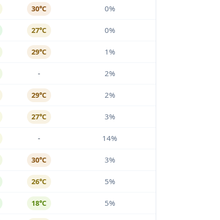
0%
30℃
0%
27℃
1%
29℃
-
2%
2%
29℃
3%
27℃
-
14%
3%
30℃
5%
26℃
5%
18℃