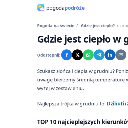
pogoda
podróże
Pogoda na świecie
Gdzie jest ciepło?
gru
Gdzie jest ciepło w
Udostępnij:
Szukasz słońca i ciepła w grudniu? Poni
uwagę bierzemy średnią temperaturę w d
wyżej w zestawieniu.
Najlepsza trójka w grudniu to:
Dżibuti
(
TOP 10 najcieplejszych kierunk