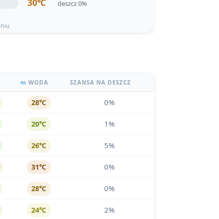
30℃
deszcz 0%
eniu
WODA
SZANSA NA DESZCZ
0%
28℃
1%
20℃
5%
26℃
0%
31℃
0%
28℃
2%
24℃