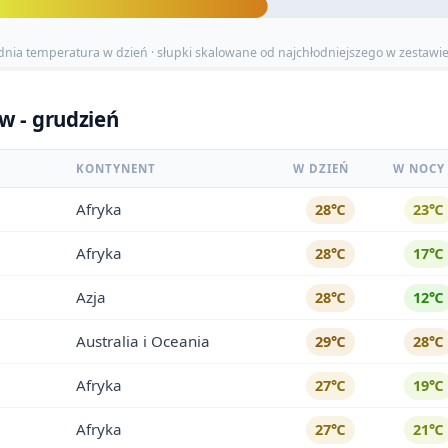
dnia temperatura w dzień · słupki skalowane od najchłodniejszego w zestawi
w - grudzień
KONTYNENT
W DZIEŃ
W NOCY
Afryka
28℃
23℃
Afryka
28℃
17℃
Azja
28℃
12℃
Australia i Oceania
29℃
28℃
Afryka
27℃
19℃
Afryka
27℃
21℃