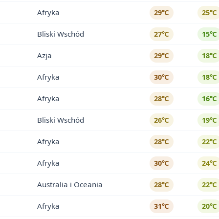
Afryka
29℃
25℃
Bliski Wschód
27℃
15℃
Azja
29℃
18℃
Afryka
30℃
18℃
Afryka
28℃
16℃
Bliski Wschód
26℃
19℃
Afryka
28℃
22℃
Afryka
30℃
24℃
Australia i Oceania
28℃
22℃
Afryka
31℃
20℃