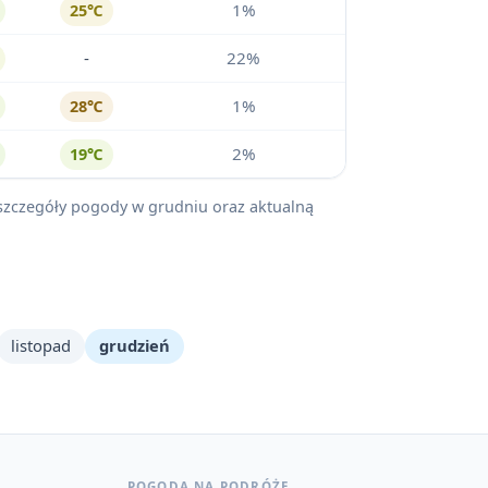
1%
25℃
-
22%
1%
28℃
2%
19℃
ć szczegóły pogody w grudniu oraz aktualną
listopad
grudzień
POGODA NA PODRÓŻE