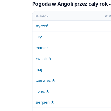
Pogoda w Angoli przez cały rok 
MIESIĄC
W D
styczeń
luty
marzec
kwiecień
maj
czerwiec ★
lipiec ★
sierpień ★