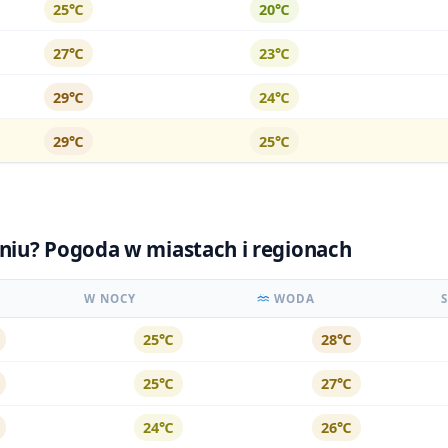
25℃
20℃
27℃
23℃
29℃
24℃
29℃
25℃
dniu? Pogoda w miastach i regionach
W NOCY
WODA
25℃
28℃
25℃
27℃
24℃
26℃