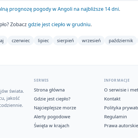
lną prognozę pogody w Angoli na najbliższe 14 dni
.
epło? Zobacz
gdzie jest ciepło w grudniu
.
aj
czerwiec
lipiec
sierpień
wrzesień
październik
SERWIS
INFORMACJE
Strona główna
O serwisie i me
jów świata.
u, jakość
Gdzie jest ciepło?
Kontakt
codziennie.
Najcieplejsze morze
Polityka prywat
Alerty pogodowe
Regulamin
Święta w krajach
Prawa autorski