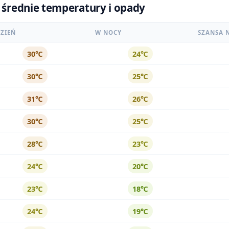
- średnie temperatury i opady
ZIEŃ
W NOCY
SZANSA 
30℃
24℃
30℃
25℃
31℃
26℃
30℃
25℃
28℃
23℃
24℃
20℃
23℃
18℃
24℃
19℃