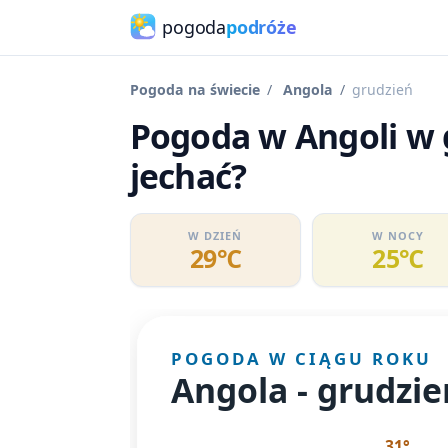
pogoda
podróże
Pogoda na świecie
Angola
grudzień
Pogoda w Angoli w 
jechać?
W DZIEŃ
W NOCY
29℃
25℃