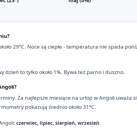
niu?
około 29°C. Noce są ciepłe - temperatura nie spada poni
y dzień to tylko około 1%. Bywa też parno i duszno.
Angoli?
ny. Za najlepsze miesiące na urlop w Angoli uważa się: 
termometry pokazują średnio około 31°C.
Angoli:
czerwiec, lipiec, sierpień, wrzesień
.