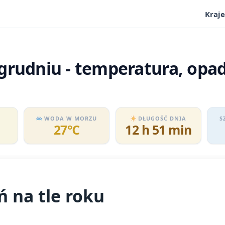
Kraje
grudniu - temperatura, opad
WODA W MORZU
DŁUGOŚĆ DNIA
S
27℃
12 h 51 min