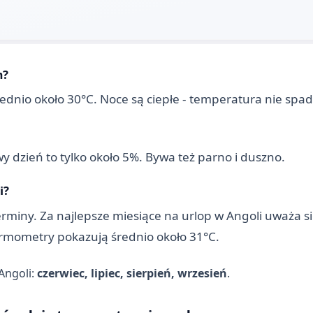
m?
ednio około 30°C. Noce są ciepłe - temperatura nie spad
y dzień to tylko około 5%. Bywa też parno i duszno.
i?
ny. Za najlepsze miesiące na urlop w Angoli uważa się: 
termometry pokazują średnio około 31°C.
Angoli:
czerwiec, lipiec, sierpień, wrzesień
.