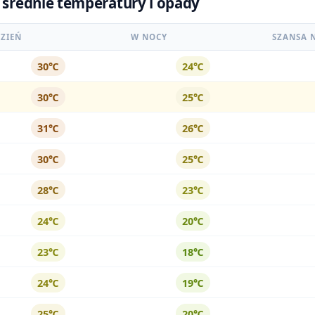
- średnie temperatury i opady
ZIEŃ
W NOCY
SZANSA 
30℃
24℃
30℃
25℃
31℃
26℃
30℃
25℃
28℃
23℃
24℃
20℃
23℃
18℃
24℃
19℃
25℃
20℃