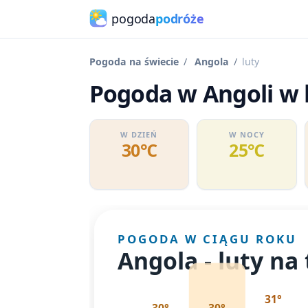
pogoda
podróże
Pogoda na świecie
Angola
luty
Pogoda w Angoli w l
W DZIEŃ
W NOCY
30℃
25℃