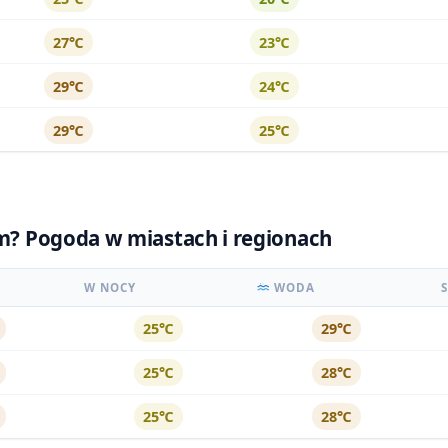
27℃
23℃
29℃
24℃
29℃
25℃
ym? Pogoda w miastach i regionach
W NOCY
WODA
25℃
29℃
25℃
28℃
25℃
28℃