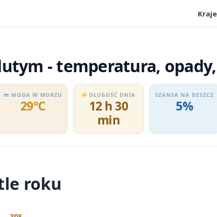
Kraje
utym - temperatura, opady,
WODA W MORZU
DŁUGOŚĆ DNIA
SZANSA NA DESZCZ
29℃
12 h 30
5%
min