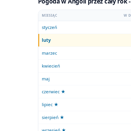
Pogoda w Angoli przez cały rok 
MIESIĄC
W D
styczeń
luty
marzec
kwiecień
maj
czerwiec ★
lipiec ★
sierpień ★
wrzesień ★