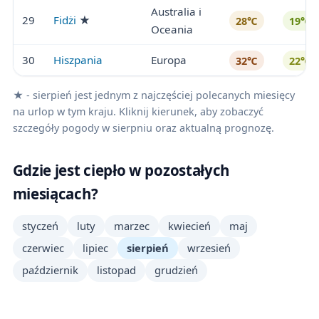
Australia i
29
Fidżi
★
28℃
19℃
Oceania
30
Hiszpania
Europa
32℃
22℃
★ - sierpień jest jednym z najczęściej polecanych miesięcy
na urlop w tym kraju. Kliknij kierunek, aby zobaczyć
szczegóły pogody w sierpniu oraz aktualną prognozę.
Gdzie jest ciepło w pozostałych
miesiącach?
styczeń
luty
marzec
kwiecień
maj
czerwiec
lipiec
sierpień
wrzesień
październik
listopad
grudzień