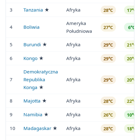
3
Tanzania
★
Afryka
28℃
17℃
Ameryka
4
Boliwia
27℃
6℃
Południowa
5
Burundi
★
Afryka
29℃
21℃
6
Kongo
★
Afryka
29℃
20℃
Demokratyczna
7
Republika
Afryka
29℃
20℃
Konga
★
8
Majotta
★
Afryka
28℃
22℃
9
Namibia
★
Afryka
26℃
10℃
10
Madagaskar
★
Afryka
28℃
18℃