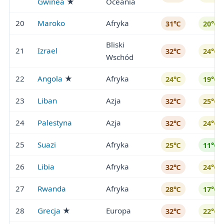
Gwinea
★
Oceania
20
Maroko
Afryka
31℃
20℃
Bliski
21
Izrael
32℃
24℃
Wschód
22
Angola
★
Afryka
24℃
19℃
23
Liban
Azja
32℃
25℃
24
Palestyna
Azja
32℃
24℃
25
Suazi
Afryka
25℃
11℃
26
Libia
Afryka
32℃
24℃
27
Rwanda
Afryka
28℃
17℃
28
Grecja
★
Europa
32℃
22℃