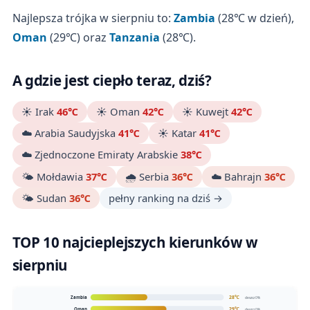
Najlepsza trójka w sierpniu to:
Zambia
(28℃ w dzień),
Oman
(29℃) oraz
Tanzania
(28℃).
A gdzie jest ciepło teraz, dziś?
☀️ Irak
46℃
☀️ Oman
42℃
☀️ Kuwejt
42℃
☁️ Arabia Saudyjska
41℃
☀️ Katar
41℃
☁️ Zjednoczone Emiraty Arabskie
38℃
🌤️ Mołdawia
37℃
🌧️ Serbia
36℃
☁️ Bahrajn
36℃
🌤️ Sudan
36℃
pełny ranking na dziś →
TOP 10 najcieplejszych kierunków w
sierpniu
28℃
Zambia
deszcz 0%
29℃
Oman
deszcz 0%