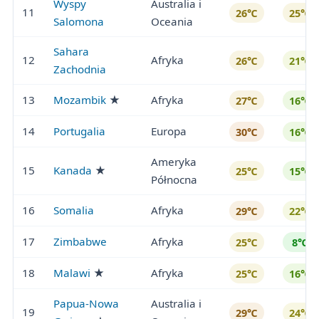
Wyspy
Australia i
11
26℃
25℃
Salomona
Oceania
Sahara
12
Afryka
26℃
21℃
Zachodnia
13
Mozambik
★
Afryka
27℃
16℃
14
Portugalia
Europa
30℃
16℃
Ameryka
15
Kanada
★
25℃
15℃
Północna
16
Somalia
Afryka
29℃
22℃
17
Zimbabwe
Afryka
25℃
8℃
18
Malawi
★
Afryka
25℃
16℃
Papua-Nowa
Australia i
19
29℃
24℃