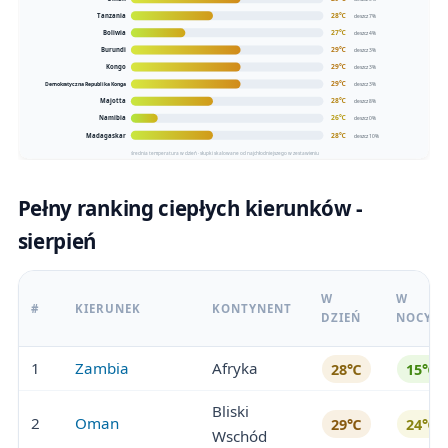
28℃
Tanzania
deszcz 7%
27℃
Boliwia
deszcz 4%
29℃
Burundi
deszcz 3%
29℃
Kongo
deszcz 3%
29℃
Demokratyczna Republika Konga
deszcz 3%
28℃
Majotta
deszcz 8%
26℃
Namibia
deszcz 0%
28℃
Madagaskar
deszcz 10%
średnia temperatura w dzień · słupki skalowane od najchłodniejszego w zestawieniu
Pełny ranking ciepłych kierunków -
sierpień
W
W
#
KIERUNEK
KONTYNENT
DZIEŃ
NOCY
1
Zambia
Afryka
28℃
15℃
Bliski
2
Oman
29℃
24℃
Wschód