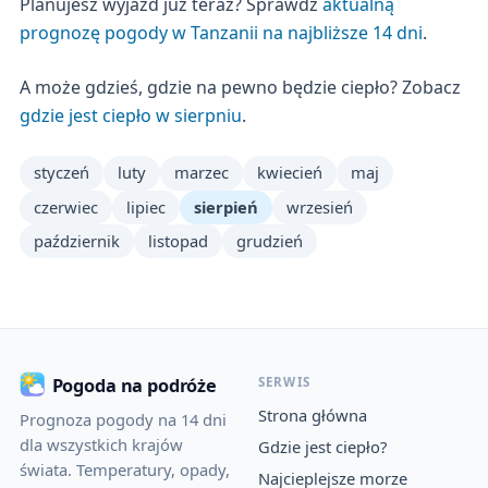
Planujesz wyjazd już teraz? Sprawdź
aktualną
prognozę pogody w Tanzanii na najbliższe 14 dni
.
A może gdzieś, gdzie na pewno będzie ciepło? Zobacz
gdzie jest ciepło w sierpniu
.
styczeń
luty
marzec
kwiecień
maj
czerwiec
lipiec
sierpień
wrzesień
październik
listopad
grudzień
SERWIS
Pogoda na podróże
Strona główna
Prognoza pogody na 14 dni
dla wszystkich krajów
Gdzie jest ciepło?
świata. Temperatury, opady,
Najcieplejsze morze