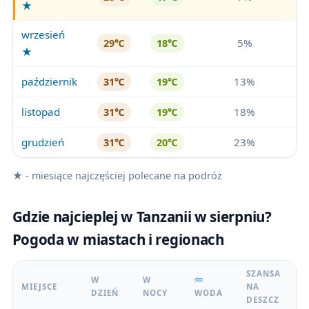
★
wrzesień
5%
29℃
18℃
★
październik
13%
31℃
19℃
listopad
18%
31℃
19℃
grudzień
23%
31℃
20℃
★ - miesiące najczęściej polecane na podróż
Gdzie najcieplej w Tanzanii w sierpniu?
Pogoda w miastach i regionach
SZANSA
W
W
MIEJSCE
NA
DZIEŃ
NOCY
WODA
DESZCZ