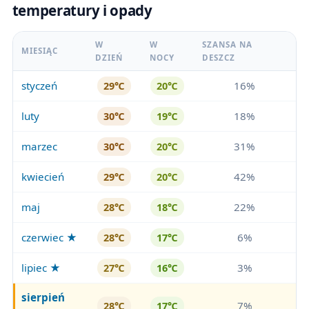
temperatury i opady
W
W
SZANSA NA
MIESIĄC
DZIEŃ
NOCY
DESZCZ
styczeń
16%
29℃
20℃
luty
18%
30℃
19℃
marzec
31%
30℃
20℃
kwiecień
42%
29℃
20℃
maj
22%
28℃
18℃
czerwiec ★
6%
28℃
17℃
lipiec ★
3%
27℃
16℃
sierpień
7%
28℃
17℃