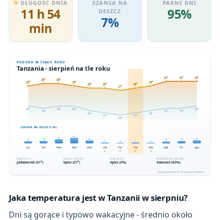
DŁUGOŚĆ DNIA
SZANSA NA
PARNE DNI
11 h 54
95%
DESZCZ
7%
min
Jaka temperatura jest w Tanzanii w sierpniu?
Dni są gorące i typowo wakacyjne - średnio około