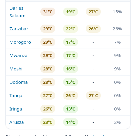
Dar es
15%
31℃
19℃
27℃
Salaam
Zanzibar
26%
29℃
22℃
26℃
Morogoro
-
7%
29℃
17℃
Mwanza
-
9%
29℃
17℃
Moshi
-
9%
28℃
16℃
Dodoma
-
0%
28℃
15℃
Tanga
0%
27℃
26℃
27℃
Iringa
-
0%
26℃
13℃
Arusza
-
2%
23℃
14℃