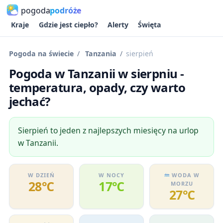
pogoda
podróże
Kraje
Gdzie jest ciepło?
Alerty
Święta
Pogoda na świecie
Tanzania
sierpień
Pogoda w Tanzanii w sierpniu -
temperatura, opady, czy warto
jechać?
Sierpień to jeden z najlepszych miesięcy na urlop
w Tanzanii.
W DZIEŃ
W NOCY
WODA W
28℃
17℃
MORZU
27℃