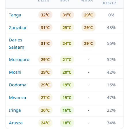
DZIEŃ
NOCY
WODA
DESZCZ
Tanga
0%
32℃
31℃
29℃
Zanzibar
48%
31℃
25℃
29℃
Dar es
56%
31℃
24℃
29℃
Salaam
Morogoro
-
52%
29℃
21℃
Moshi
-
42%
29℃
20℃
Dodoma
-
16%
29℃
19℃
Mwanza
-
47%
27℃
19℃
Iringa
-
22%
26℃
16℃
Arusza
-
34%
24℃
18℃