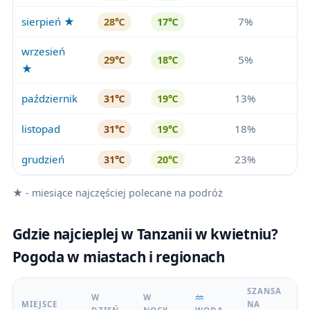
sierpień ★
7%
28℃
17℃
wrzesień
5%
29℃
18℃
★
październik
13%
31℃
19℃
listopad
18%
31℃
19℃
grudzień
23%
31℃
20℃
★ - miesiące najczęściej polecane na podróż
Gdzie najcieplej w Tanzanii w kwietniu?
Pogoda w miastach i regionach
SZANSA
W
W
MIEJSCE
NA