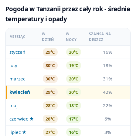
Pogoda w Tanzanii przez cały rok - średnie
temperatury i opady
W
W
SZANSA NA
MIESIĄC
DZIEŃ
NOCY
DESZCZ
styczeń
16%
29℃
20℃
luty
18%
30℃
19℃
marzec
31%
30℃
20℃
kwiecień
42%
29℃
20℃
maj
22%
28℃
18℃
czerwiec ★
6%
28℃
17℃
lipiec ★
3%
27℃
16℃