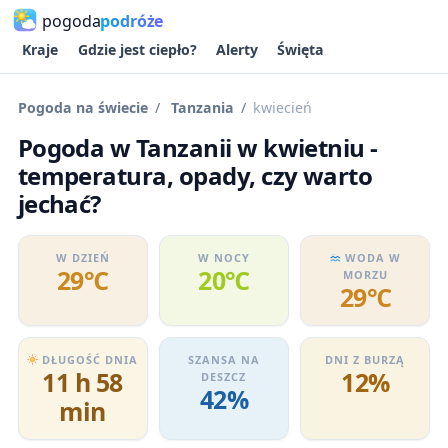
pogoda
podróże
Kraje
Gdzie jest ciepło?
Alerty
Święta
Pogoda na świecie
Tanzania
kwiecień
Pogoda w Tanzanii w kwietniu -
temperatura, opady, czy warto
jechać?
W DZIEŃ
W NOCY
WODA W
29℃
20℃
MORZU
29℃
DŁUGOŚĆ DNIA
SZANSA NA
DNI Z BURZĄ
11 h 58
12%
DESZCZ
42%
min