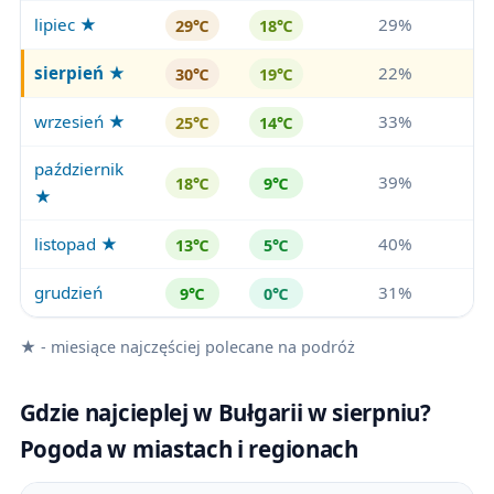
lipiec ★
29%
29℃
18℃
sierpień
★
22%
30℃
19℃
wrzesień ★
33%
25℃
14℃
październik
39%
18℃
9℃
★
listopad ★
40%
13℃
5℃
grudzień
31%
9℃
0℃
★ - miesiące najczęściej polecane na podróż
Gdzie najcieplej w Bułgarii w sierpniu?
Pogoda w miastach i regionach