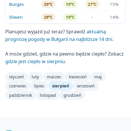
Burgas
15%
29℃
19℃
27℃
Sliwen
-
14%
29℃
19℃
Planujesz wyjazd już teraz? Sprawdź
aktualną
prognozę pogody w Bułgarii na najbliższe 14 dni
.
A może gdzieś, gdzie na pewno będzie ciepło? Zobacz
gdzie jest ciepło w sierpniu
.
styczeń
luty
marzec
kwiecień
maj
czerwiec
lipiec
sierpień
wrzesień
październik
listopad
grudzień