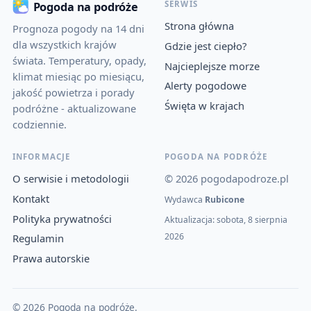
SERWIS
Pogoda na podróże
Strona główna
Prognoza pogody na 14 dni
dla wszystkich krajów
Gdzie jest ciepło?
świata. Temperatury, opady,
Najcieplejsze morze
klimat miesiąc po miesiącu,
Alerty pogodowe
jakość powietrza i porady
Święta w krajach
podróżne - aktualizowane
codziennie.
INFORMACJE
POGODA NA PODRÓŻE
O serwisie i metodologii
© 2026 pogodapodroze.pl
Kontakt
Wydawca
Rubicone
Polityka prywatności
Aktualizacja: sobota, 8 sierpnia
2026
Regulamin
Prawa autorskie
© 2026 Pogoda na podróże.