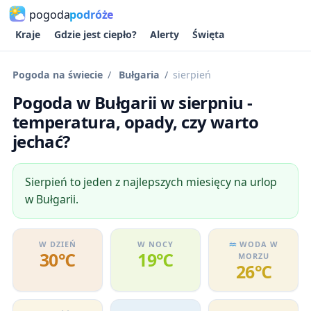
pogoda
podróże
Kraje
Gdzie jest ciepło?
Alerty
Święta
Pogoda na świecie
Bułgaria
sierpień
Pogoda w Bułgarii w sierpniu -
temperatura, opady, czy warto
jechać?
Sierpień to jeden z najlepszych miesięcy na urlop
w Bułgarii.
W DZIEŃ
W NOCY
WODA W
30℃
19℃
MORZU
26℃