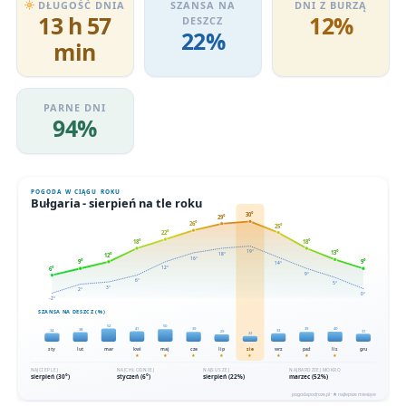
DŁUGOŚĆ DNIA
SZANSA NA
DNI Z BURZĄ
13 h 57
12%
DESZCZ
22%
min
PARNE DNI
94%