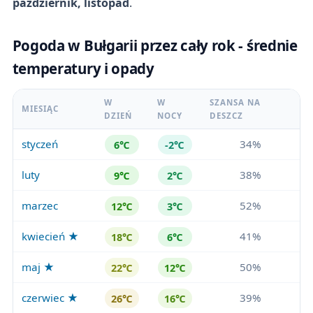
październik, listopad
.
Pogoda w Bułgarii przez cały rok - średnie
temperatury i opady
W
W
SZANSA NA
MIESIĄC
DZIEŃ
NOCY
DESZCZ
styczeń
34%
6℃
-2℃
luty
38%
9℃
2℃
marzec
52%
12℃
3℃
kwiecień ★
41%
18℃
6℃
maj ★
50%
22℃
12℃
czerwiec ★
39%
26℃
16℃