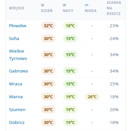
SZANSA
W
W
MIEJSCE
NA
DZIEŃ
NOCY
WODA
DESZCZ
Płowdiw
-
23%
32℃
18℃
Sofia
-
24%
30℃
15℃
Wielkie
-
34%
30℃
15℃
Tyrnowo
Gabrowo
-
34%
30℃
15℃
Wraca
-
25%
30℃
15℃
Warna
18%
30℃
19℃
26℃
Szumen
-
20%
30℃
19℃
Dobricz
-
18%
30℃
19℃