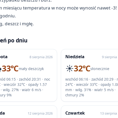
tym miesiącu temperatura w nocy może wynosić nawet -3!
ygodniu.
 deszcz i mgłę.
eń po dniu
bota
Niedziela
8 sierpnia 2026
9 sierpnia
️
33℃
☀️
32℃
mały deszczyk
słonecznie
ód 06:15 · zachód 20:31 · noc
wschód 06:16 · zachód 20:29 · 
 · wieczór 32℃ · opady 1.57
24℃ · wieczór 33℃ · opady 1.0
 wilg. 27% · wiatr 6 m/s ·
mm · wilg. 31% · wiatr 5 m/s ·
ury 9%
chmury 2%
oda
Czwartek
12 sierpnia 2026
13 sierpnia