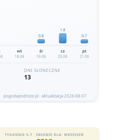
TYGODNIE 5-7 · ŚREDNIE DLA: WRZESIEŃ