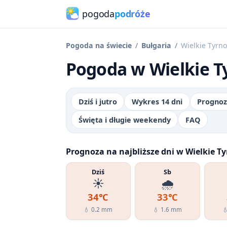
pogoda
podróże
Pogoda na świecie
Bułgaria
Wielkie Tyrn
Pogoda w Wielkie T
Dziś i jutro
Wykres 14 dni
Prognoz
Święta i długie weekendy
FAQ
Prognoza na najbliższe dni w Wielkie T
Dziś
Sb
☀️
🌧️
34℃
33℃
💧 0.2 mm
💧 1.6 mm
