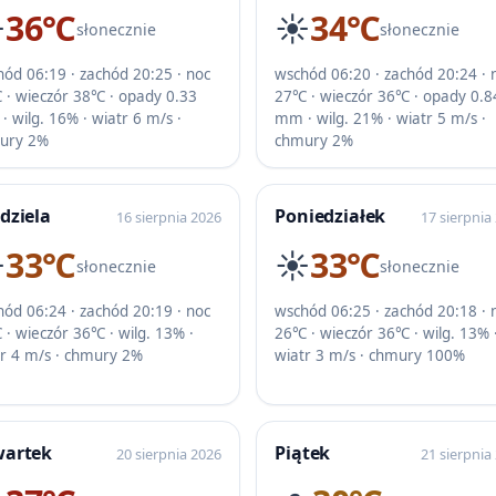
️
36℃
☀️
34℃
słonecznie
słonecznie
ód 06:19 · zachód 20:25 · noc
wschód 06:20 · zachód 20:24 · 
 · wieczór 38℃ · opady 0.33
27℃ · wieczór 36℃ · opady 0.8
 wilg. 16% · wiatr 6 m/s ·
mm · wilg. 21% · wiatr 5 m/s ·
ury 2%
chmury 2%
dziela
Poniedziałek
16 sierpnia 2026
17 sierpnia
️
33℃
☀️
33℃
słonecznie
słonecznie
ód 06:24 · zachód 20:19 · noc
wschód 06:25 · zachód 20:18 · 
· wieczór 36℃ · wilg. 13% ·
26℃ · wieczór 36℃ · wilg. 13% 
tr 4 m/s · chmury 2%
wiatr 3 m/s · chmury 100%
wartek
Piątek
20 sierpnia 2026
21 sierpnia