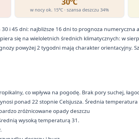
30℃
w nocy ok. 15℃ · szansa deszczu 34%
30 i 45 dni: najbliższe 16 dni to prognoza numeryczna 
opiera się na wieloletnich średnich klimatycznych: w si
ognozy powyżej 2 tygodni mają charakter orientacyjny. S
tropikalny, co wpływa na pogodę. Brak pory suchej, łago
ynosi ponad 22 stopnie Celsjusza. Średnia temperatura
le bardzo zróżnicowane opady deszczu
 średnią wysoką temperaturą 31.
.
rzypadku deszczu i burz.