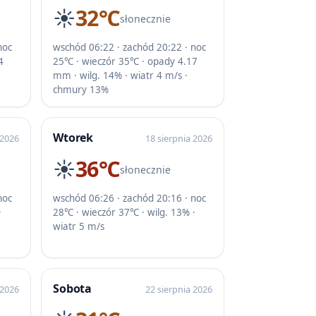
☀️
32℃
słonecznie
noc
wschód 06:22 · zachód 20:22 · noc
4
25℃ · wieczór 35℃ · opady 4.17
mm · wilg. 14% · wiatr 4 m/s ·
chmury 13%
Wtorek
 2026
18 sierpnia 2026
☀️
36℃
słonecznie
noc
wschód 06:26 · zachód 20:16 · noc
·
28℃ · wieczór 37℃ · wilg. 13% ·
wiatr 5 m/s
Sobota
 2026
22 sierpnia 2026