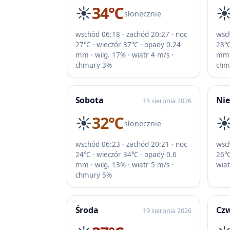
☀️
34℃
☀
słonecznie
wschód 06:18 · zachód 20:27 · noc
wsch
27℃ · wieczór 37℃ · opady 0.24
28℃
mm · wilg. 17% · wiatr 4 m/s ·
mm ·
chmury 3%
chm
Sobota
Nie
15 sierpnia 2026
☀️
32℃
☀
słonecznie
wschód 06:23 · zachód 20:21 · noc
wsch
24℃ · wieczór 34℃ · opady 0.6
26℃ 
mm · wilg. 13% · wiatr 5 m/s ·
wia
chmury 5%
Środa
Cz
19 sierpnia 2026