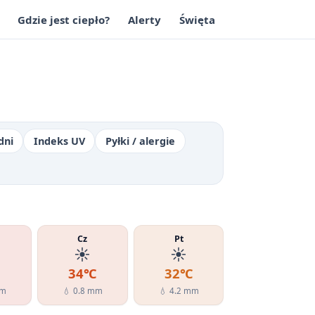
Gdzie jest ciepło?
Alerty
Święta
dni
Indeks UV
Pyłki / alergie
Cz
Pt
☀️
☀️
℃
34℃
32℃
mm
💧 0.8 mm
💧 4.2 mm