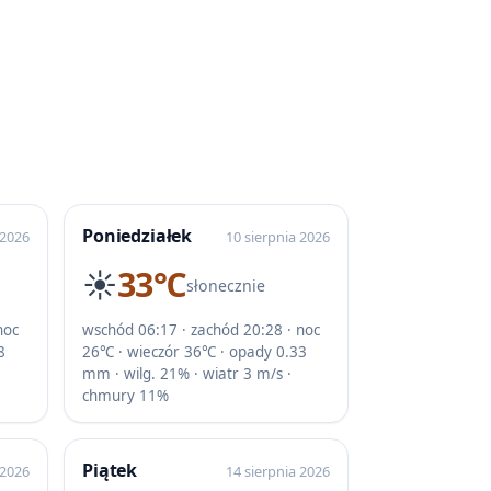
Poniedziałek
 2026
10 sierpnia 2026
☀️
33℃
słonecznie
noc
wschód 06:17 · zachód 20:28 · noc
8
26℃ · wieczór 36℃ · opady 0.33
mm · wilg. 21% · wiatr 3 m/s ·
chmury 11%
Piątek
 2026
14 sierpnia 2026