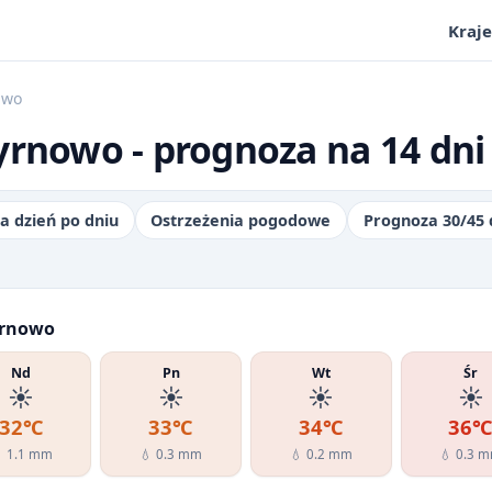
Kraje
owo
yrnowo - prognoza na 14 dni
a dzień po dniu
Ostrzeżenia pogodowe
Prognoza 30/45 
yrnowo
Nd
Pn
Wt
Śr
☀️
☀️
☀️
☀️
32℃
33℃
34℃
36
 1.1 mm
💧 0.3 mm
💧 0.2 mm
💧 0.3 