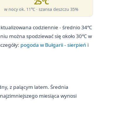
25℃
w nocy ok. 11℃ · szansa deszczu 35%
aktualizowana codziennie - średnio 34℃
erpniu można spodziewać się około 30℃ w
zczegóły:
pogoda w Bułgarii - sierpień
i
dny, z palącym latem. Średnia
 najzimniejszego miesiąca wynosi