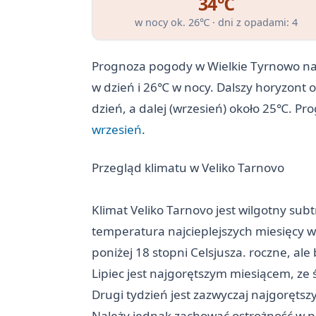
34℃
w nocy ok. 26℃ · dni z opadami: 4
Prognoza pogody w Wielkie Tyrnowo na 
w dzień i 26℃ w nocy. Dalszy horyzont 
dzień, a dalej (wrzesień) około 25℃. Pr
wrzesień
.
Przegląd klimatu w Veliko Tarnovo
Klimat Veliko Tarnovo jest wilgotny sub
temperatura najcieplejszych miesięcy w
poniżej 18 stopni Celsjusza. roczne, a
Lipiec jest najgorętszym miesiącem, ze
Drugi tydzień jest zazwyczaj najgorętszy
Należy jednak zachować ostrożność w p