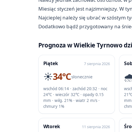
Miesiąc styczeń jest najzimniejszy. W 
Najcieplej należy się ubrać w szóstym t
Dodatkowo bądź przygotowany na śnieg,
Prognoza w Wielkie Tyrnowo dzi
Piątek
So
7 sierpnia 2026
☀️
34℃
🌧
słonecznie
wschód 06:14 · zachód 20:32 · noc
wsch
24℃ · wieczór 32℃ · opady 0.15
21℃
mm · wilg. 21% · wiatr 2 m/s ·
mm ·
chmury 1%
chm
Wtorek
Śr
11 sierpnia 2026