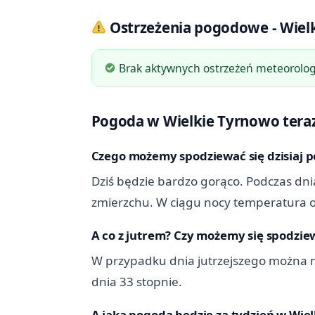
Ostrzeżenia pogodowe - Wiel
Brak aktywnych ostrzeżeń meteorologi
Pogoda w Wielkie Tyrnowo teraz - 
Czego możemy spodziewać się dzisiaj 
Dziś będzie bardzo gorąco. Podczas dnia
zmierzchu. W ciągu nocy temperatura o
A co z jutrem? Czy możemy się spodziew
W przypadku dnia jutrzejszego można m
dnia 33 stopnie.
A jaka pogoda będzie za tydzień w Wie