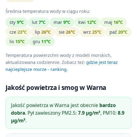
Średnia temperatura wody w ciągu roku:
sty
9℃
lut
7℃
mar
9℃
kwi
12℃
maj
16℃
cze
23℃
lip
26℃
sie
26℃
wrz
25℃
paź
20℃
lis
15℃
gru
11℃
Temperatura powierzchni wody z modeli morskich,
aktualizowana codziennie. Zobacz też:
gdzie jest teraz
najcieplejsze morze - ranking
.
Jakość powietrza i smog w Warna
Jakość powietrza w Warna jest obecnie
bardzo
dobra
. Pył zawieszony PM2.5:
7.9 µg/m³
, PM10:
8.9
µg/m³
.