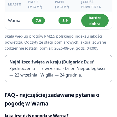
PM2.5
PM10
JAKOŚĆ
MIASTO
(ΜG/M³)
(ΜG/M³)
POWIETRZA
bardzo
Warna
7.9
8.9
dobra
Skala według progów PM2.5 polskiego indeksu jakości
powietrza. Odczyty ze stacji pomiarowych, aktualizowane
codziennie (ostatni pomiar: 2026-08-09, godz. 04:00).
Najbliższe święta w kraju (Bułgaria):
Dzień
Zjednoczenia — 7 września · Dzień Niepodległości
— 22 września · Wigilia — 24 grudnia.
FAQ - najczęściej zadawane pytania o
pogodę w Warna
Jaka jest dziś pogoda w Warna?