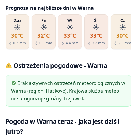
Prognoza na najbliższe dni w Warna
Dziś
Pn
Wt
Śr
Cz
☀️
☀️
☀️
☀️
☀️
30℃
32℃
33℃
33℃
30℃
💧 0.2 mm
💧 0.3 mm
💧 4.4 mm
💧 3.2 mm
💧 2.3 mm
Ostrzeżenia pogodowe - Warna
Brak aktywnych ostrzeżeń meteorologicznych w
Warna (region: Haskovo). Krajowa służba meteo
nie prognozuje groźnych zjawisk.
Pogoda w Warna teraz - jaka jest dziś i
jutro?