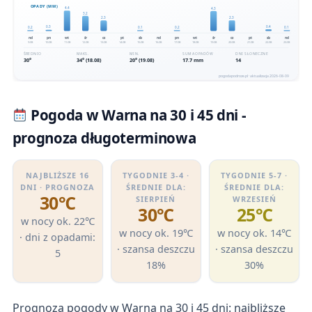
Pogoda w Warna na 30 i 45 dni -
prognoza długoterminowa
NAJBLIŻSZE 16
TYGODNIE 3-4 ·
TYGODNIE 5-7 ·
DNI · PROGNOZA
ŚREDNIE DLA:
ŚREDNIE DLA:
30℃
SIERPIEŃ
WRZESIEŃ
30℃
25℃
w nocy ok. 22℃
w nocy ok. 19℃
w nocy ok. 14℃
· dni z opadami:
· szansa deszczu
· szansa deszczu
5
18%
30%
Prognoza pogody w Warna na 30 i 45 dni: najbliższe