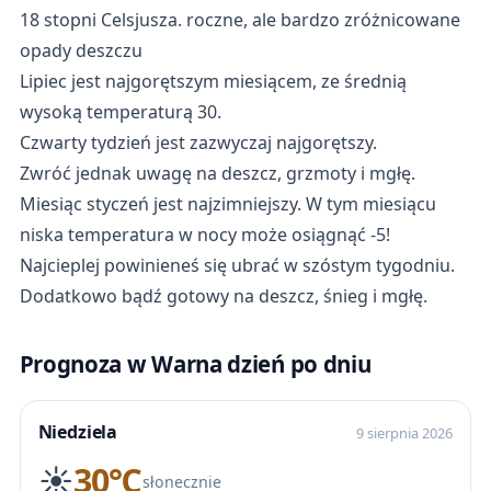
18 stopni Celsjusza. roczne, ale bardzo zróżnicowane
opady deszczu
Lipiec jest najgorętszym miesiącem, ze średnią
wysoką temperaturą 30.
Czwarty tydzień jest zazwyczaj najgorętszy.
Zwróć jednak uwagę na deszcz, grzmoty i mgłę.
Miesiąc styczeń jest najzimniejszy. W tym miesiącu
niska temperatura w nocy może osiągnąć -5!
Najcieplej powinieneś się ubrać w szóstym tygodniu.
Dodatkowo bądź gotowy na deszcz, śnieg i mgłę.
Prognoza w Warna dzień po dniu
Niedziela
9 sierpnia 2026
☀️
30℃
słonecznie