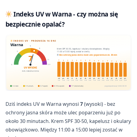
Indeks UV w Warna - czy można się
bezpiecznie opalać?
INDEKS UV · PROGNOZA 16 DNI
Warna
6
Krem SPF 30-50, kapelusz i okulary obowiązkowo. Między
8
11:00 a 15:00 lepiej zostać w cieniu.
3
7
Bez ochrony jasna skóra może ulec poparzeniu w ok. 30 min
11
7
7
7
7
7
7
7
7
7
7
7
7
7
7
7
7
0
11+
UV WYSOKI
dziś, maksimum dnia
nd
pn
wt
śr
cz
pt
sb
nd
pn
wt
śr
cz
pt
sb
nd
pn
9.08
10.08
11.08
12.08
13.08
14.08
15.08
16.08
17.08
18.08
19.08
20.08
21.08
22.08
23.08
24.08
0-2 niski
3-5 umiark.
6-7 wysoki
8-10 b. wysoki
11+ ekstremalny
pogodapodroze.pl · 2026-08-09
Dziś indeks UV w Warna wynosi
7
(wysoki) - bez
ochrony jasna skóra może ulec poparzeniu już po
około 30 minutach. Krem SPF 30-50, kapelusz i okulary
obowiązkowo. Między 11:00 a 15:00 lepiej zostać w