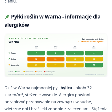
cieniu.
Pyłki roślin w Warna - informacje dla
alergików
PYŁKI ROŚLIN · PROGNOZA 4 DNI
Dziś najmocniej pyli: Bylica
Warna
32 ziaren/m³ · stężenie wysokie
dziś
jutro
wt
śr
9.08
10.08
11.08
12.08
7
6
4
4
Trawy
32
33
16
16
Bylica
27
10
19
10
Ambrozja
brak
niskie
umiarkowane
wysokie
bardzo wysokie
poza sezonem: olcha, brzoza, oliwka · wartości w ziarnach/m³ (maksimum dnia)
pogodapodroze.pl · 2026-08-09
Dziś w Warna najmocniej pyli
bylica
- około 32
ziaren/m³, stężenie wysokie. Alergicy powinni
ograniczyć przebywanie na zewnątrz w suche,
wietrzne dni i brać leki zgodnie z zaleceniami. Stężenia