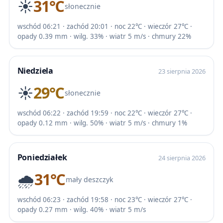
☀️
31℃
słonecznie
wschód 06:21 · zachód 20:01 · noc 22℃ · wieczór 27℃ ·
opady 0.39 mm · wilg. 33% · wiatr 5 m/s · chmury 22%
Niedziela
23 sierpnia 2026
☀️
29℃
słonecznie
wschód 06:22 · zachód 19:59 · noc 22℃ · wieczór 27℃ ·
opady 0.12 mm · wilg. 50% · wiatr 5 m/s · chmury 1%
Poniedziałek
24 sierpnia 2026
🌧️
31℃
mały deszczyk
wschód 06:23 · zachód 19:58 · noc 23℃ · wieczór 27℃ ·
opady 0.27 mm · wilg. 40% · wiatr 5 m/s