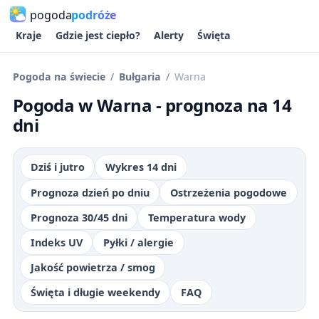
pogoda
podróże
Kraje
Gdzie jest ciepło?
Alerty
Święta
Pogoda na świecie
Bułgaria
Warna
Pogoda w Warna - prognoza na 14
dni
Dziś i jutro
Wykres 14 dni
Prognoza dzień po dniu
Ostrzeżenia pogodowe
Prognoza 30/45 dni
Temperatura wody
Indeks UV
Pyłki / alergie
Jakość powietrza / smog
Święta i długie weekendy
FAQ