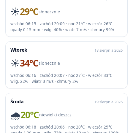
☀️
29℃
słonecznie
wschód 06:15 · zachód 20:09 · noc 21℃ · wieczór 26℃ ·
opady 0.15 mm · wilg. 40% · wiatr 7 m/s · chmury 99%
Wtorek
18 sierpnia 2026
☀️
34℃
słonecznie
wschód 06:16 · zachód 20:07 · noc 27℃ · wieczór 33℃ ·
wilg. 22% · wiatr 3 m/s · chmury 2%
Środa
19 sierpnia 2026
🌧️
20℃
niewielki deszcz
wschód 06:18 · zachód 20:06 · noc 20℃ · wieczór 25℃ ·
opady 4.29 mm · wilg. 73% · wiatr 10 m/s · chmury 100%