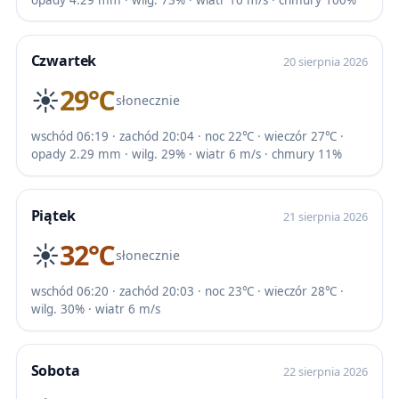
Czwartek
20 sierpnia 2026
☀️
29℃
słonecznie
wschód 06:19 · zachód 20:04 · noc 22℃ · wieczór 27℃ ·
opady 2.29 mm · wilg. 29% · wiatr 6 m/s · chmury 11%
Piątek
21 sierpnia 2026
☀️
32℃
słonecznie
wschód 06:20 · zachód 20:03 · noc 23℃ · wieczór 28℃ ·
wilg. 30% · wiatr 6 m/s
Sobota
22 sierpnia 2026