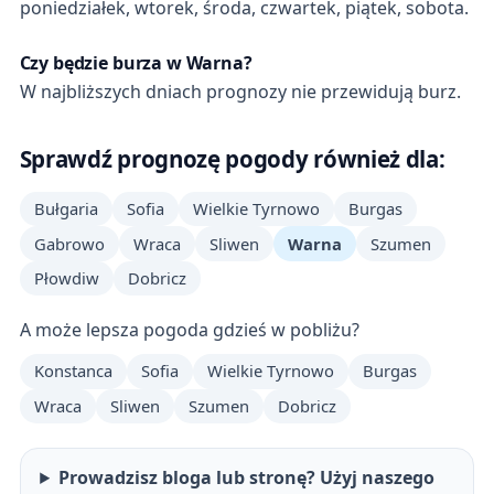
poniedziałek, wtorek, środa, czwartek, piątek, sobota.
Czy będzie burza w Warna?
W najbliższych dniach prognozy nie przewidują burz.
Sprawdź prognozę pogody również dla:
Bułgaria
Sofia
Wielkie Tyrnowo
Burgas
Gabrowo
Wraca
Sliwen
Warna
Szumen
Płowdiw
Dobricz
A może lepsza pogoda gdzieś w pobliżu?
Konstanca
Sofia
Wielkie Tyrnowo
Burgas
Wraca
Sliwen
Szumen
Dobricz
Prowadzisz bloga lub stronę? Użyj naszego