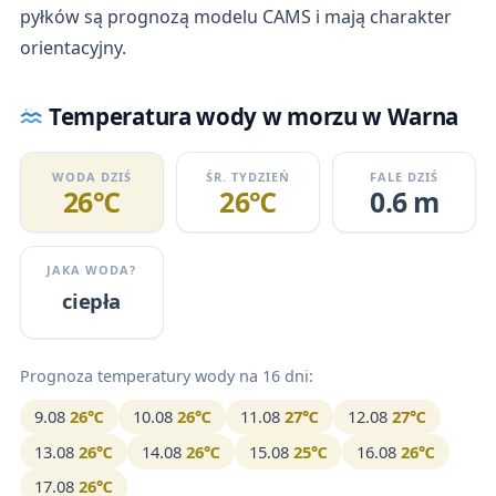
pyłków są prognozą modelu CAMS i mają charakter
orientacyjny.
Temperatura wody w morzu w Warna
WODA DZIŚ
ŚR. TYDZIEŃ
FALE DZIŚ
26℃
26℃
0.6 m
JAKA WODA?
ciepła
Prognoza temperatury wody na 16 dni:
9.08
26℃
10.08
26℃
11.08
27℃
12.08
27℃
13.08
26℃
14.08
26℃
15.08
25℃
16.08
26℃
17.08
26℃