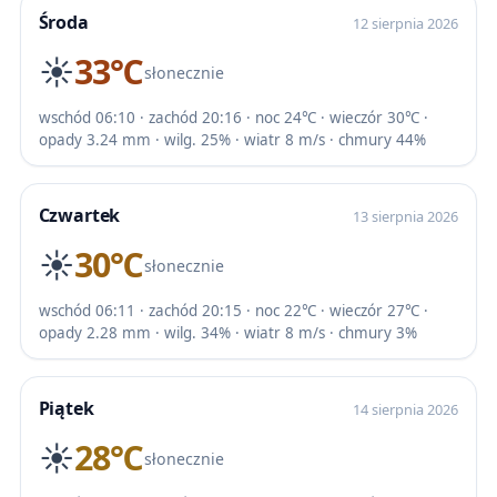
Środa
12 sierpnia 2026
☀️
33℃
słonecznie
wschód 06:10 · zachód 20:16 · noc 24℃ · wieczór 30℃ ·
opady 3.24 mm · wilg. 25% · wiatr 8 m/s · chmury 44%
Czwartek
13 sierpnia 2026
☀️
30℃
słonecznie
wschód 06:11 · zachód 20:15 · noc 22℃ · wieczór 27℃ ·
opady 2.28 mm · wilg. 34% · wiatr 8 m/s · chmury 3%
Piątek
14 sierpnia 2026
☀️
28℃
słonecznie