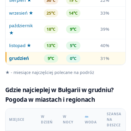
sierpień ★
22%
30℃
19℃
wrzesień ★
33%
25℃
14℃
październik
39%
18℃
9℃
★
listopad ★
40%
13℃
5℃
grudzień
31%
9℃
0℃
★ - miesiące najczęściej polecane na podróż
Gdzie najcieplej w Bułgarii w grudniu?
Pogoda w miastach i regionach
SZANSA
W
W
MIEJSCE
NA
DZIEŃ
NOCY
WODA
DESZCZ