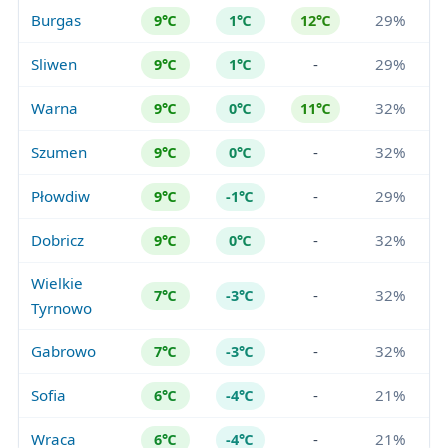
Burgas
29%
9℃
1℃
12℃
Sliwen
-
29%
9℃
1℃
Warna
32%
9℃
0℃
11℃
Szumen
-
32%
9℃
0℃
Płowdiw
-
29%
9℃
-1℃
Dobricz
-
32%
9℃
0℃
Wielkie
-
32%
7℃
-3℃
Tyrnowo
Gabrowo
-
32%
7℃
-3℃
Sofia
-
21%
6℃
-4℃
Wraca
-
21%
6℃
-4℃