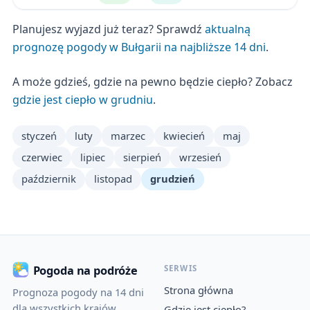
Planujesz wyjazd już teraz? Sprawdź
aktualną
prognozę pogody w Bułgarii na najbliższe 14 dni
.
A może gdzieś, gdzie na pewno będzie ciepło? Zobacz
gdzie jest ciepło w grudniu
.
styczeń
luty
marzec
kwiecień
maj
czerwiec
lipiec
sierpień
wrzesień
październik
listopad
grudzień
SERWIS
Pogoda na podróże
Strona główna
Prognoza pogody na 14 dni
dla wszystkich krajów
Gdzie jest ciepło?