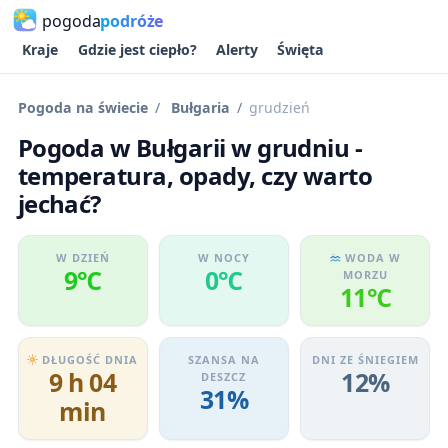
pogoda
podróże
Kraje
Gdzie jest ciepło?
Alerty
Święta
Pogoda na świecie
Bułgaria
grudzień
Pogoda w Bułgarii w grudniu -
temperatura, opady, czy warto
jechać?
W DZIEŃ
W NOCY
WODA W
9℃
0℃
MORZU
11℃
DŁUGOŚĆ DNIA
SZANSA NA
DNI ZE ŚNIEGIEM
9 h 04
12%
DESZCZ
31%
min