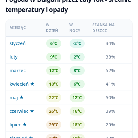
temperatury i opady
W
W
SZANSA NA
MIESIĄC
DZIEŃ
NOCY
DESZCZ
styczeń
34%
6℃
-2℃
luty
38%
9℃
2℃
marzec
52%
12℃
3℃
kwiecień ★
41%
18℃
6℃
maj ★
50%
22℃
12℃
czerwiec ★
39%
26℃
16℃
lipiec ★
29%
29℃
18℃