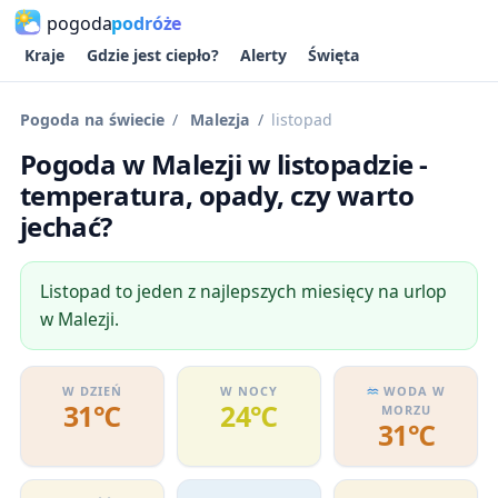
pogoda
podróże
Kraje
Gdzie jest ciepło?
Alerty
Święta
Pogoda na świecie
Malezja
listopad
Pogoda w Malezji w listopadzie -
temperatura, opady, czy warto
jechać?
Listopad to jeden z najlepszych miesięcy na urlop
w Malezji.
W DZIEŃ
W NOCY
WODA W
31℃
24℃
MORZU
31℃