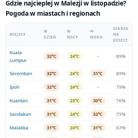
Gdzie najcieplej w Malezji w listopadzie?
Pogoda w miastach i regionach
SZANSA
W
W
MIEJSCE
NA
DZIEŃ
NOCY
WODA
DESZCZ
Kuala
-
89%
32℃
24℃
Lumpur
Seremban
89%
32℃
24℃
31℃
Ipoh
-
79%
32℃
24℃
Kuantan
76%
31℃
23℃
30℃
Sandakan
75%
31℃
24℃
32℃
Malakka
67%
31℃
24℃
31℃