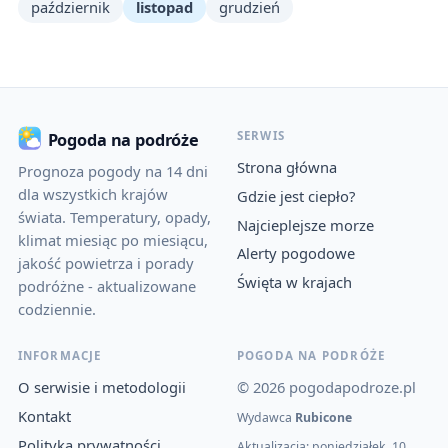
październik
listopad
grudzień
SERWIS
Pogoda na podróże
Strona główna
Prognoza pogody na 14 dni
dla wszystkich krajów
Gdzie jest ciepło?
świata. Temperatury, opady,
Najcieplejsze morze
klimat miesiąc po miesiącu,
Alerty pogodowe
jakość powietrza i porady
Święta w krajach
podróżne - aktualizowane
codziennie.
INFORMACJE
POGODA NA PODRÓŻE
O serwisie i metodologii
© 2026 pogodapodroze.pl
Kontakt
Wydawca
Rubicone
Polityka prywatności
Aktualizacja: poniedziałek, 10