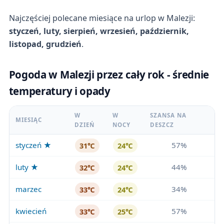
Najczęściej polecane miesiące na urlop w Malezji:
styczeń, luty, sierpień, wrzesień, październik,
listopad, grudzień
.
Pogoda w Malezji przez cały rok - średnie
temperatury i opady
W
W
SZANSA NA
MIESIĄC
DZIEŃ
NOCY
DESZCZ
styczeń ★
57%
31℃
24℃
luty ★
44%
32℃
24℃
marzec
34%
33℃
24℃
kwiecień
57%
33℃
25℃