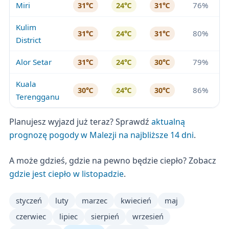
Miri
76%
31℃
24℃
31℃
Kulim
80%
31℃
24℃
31℃
District
Alor Setar
79%
31℃
24℃
30℃
Kuala
86%
30℃
24℃
30℃
Terengganu
Planujesz wyjazd już teraz? Sprawdź
aktualną
prognozę pogody w Malezji na najbliższe 14 dni
.
A może gdzieś, gdzie na pewno będzie ciepło? Zobacz
gdzie jest ciepło w listopadzie
.
styczeń
luty
marzec
kwiecień
maj
czerwiec
lipiec
sierpień
wrzesień