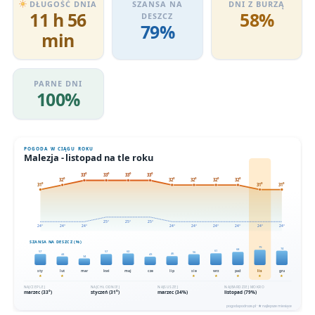
DŁUGOŚĆ DNIA
SZANSA NA
DNI Z BURZĄ
11 h 56
58%
DESZCZ
79%
min
PARNE DNI
100%