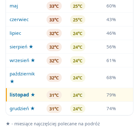
maj
60%
33℃
25℃
czerwiec
43%
33℃
25℃
lipiec
46%
32℃
24℃
sierpień ★
56%
32℃
24℃
wrzesień ★
61%
32℃
24℃
październik
68%
32℃
24℃
★
listopad
★
79%
31℃
24℃
grudzień ★
74%
31℃
24℃
★ - miesiące najczęściej polecane na podróż