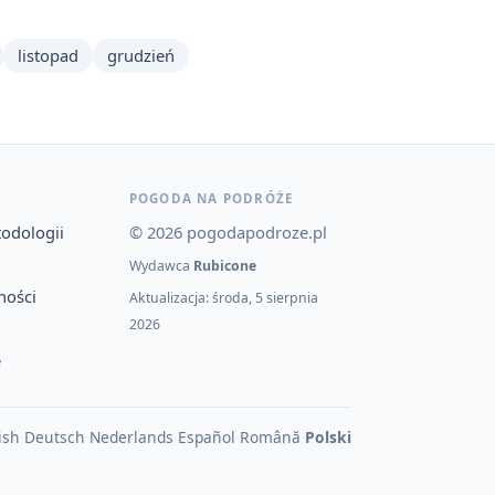
listopad
grudzień
POGODA NA PODRÓŻE
todologii
© 2026 pogodapodroze.pl
Wydawca
Rubicone
ności
Aktualizacja: środa, 5 sierpnia
2026
e
ish
·
Deutsch
·
Nederlands
·
Español
·
Română
·
Polski