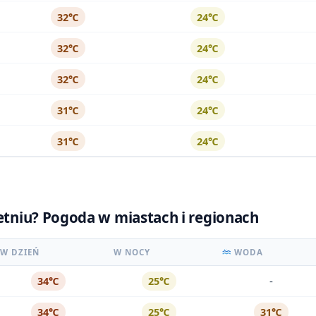
32℃
24℃
32℃
24℃
32℃
24℃
31℃
24℃
31℃
24℃
ietniu? Pogoda w miastach i regionach
W DZIEŃ
W NOCY
WODA
-
34℃
25℃
34℃
25℃
31℃