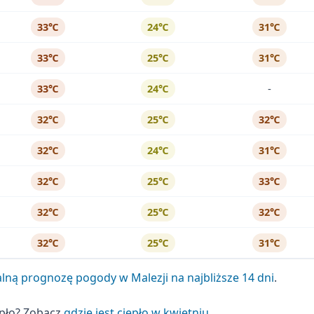
33℃
24℃
31℃
33℃
25℃
31℃
-
33℃
24℃
32℃
25℃
32℃
32℃
24℃
31℃
32℃
25℃
33℃
32℃
25℃
32℃
32℃
25℃
31℃
lną prognozę pogody w Malezji na najbliższe 14 dni
.
epło? Zobacz
gdzie jest ciepło w kwietniu
.