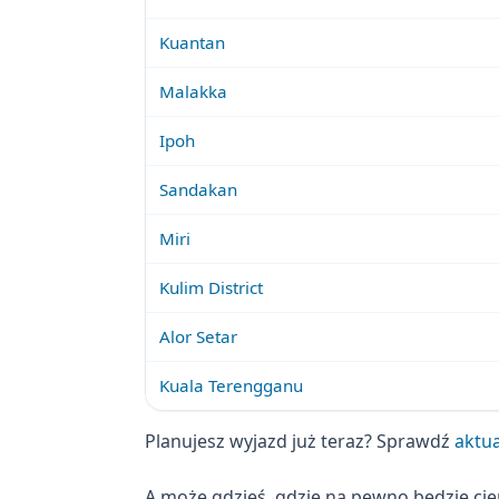
Kuantan
Malakka
Ipoh
Sandakan
Miri
Kulim District
Alor Setar
Kuala Terengganu
Planujesz wyjazd już teraz? Sprawdź
aktua
A może gdzieś, gdzie na pewno będzie ci