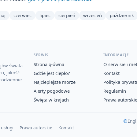
maj
czerwiec
lipiec
sierpień
wrzesień
październik
SERWIS
INFORMACJE
Strona główna
O serwisie i me
jów świata.
u, jakość
Gdzie jest ciepło?
Kontakt
codziennie.
Najcieplejsze morze
Polityka prywat
Alerty pogodowe
Regulamin
Święta w krajach
Prawa autorski
Engl
 usługi
Prawa autorskie
Kontakt