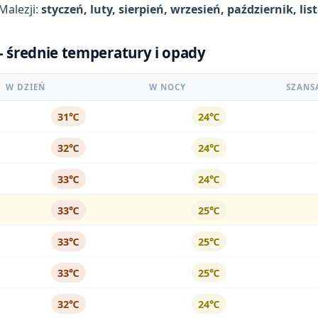
Malezji:
styczeń, luty, sierpień, wrzesień, październik, li
 - średnie temperatury i opady
W DZIEŃ
W NOCY
SZANS
31℃
24℃
32℃
24℃
33℃
24℃
33℃
25℃
33℃
25℃
33℃
25℃
32℃
24℃