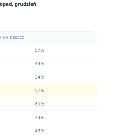
stopad, grudzień
.
A NA DESZCZ
57%
44%
34%
57%
60%
43%
46%