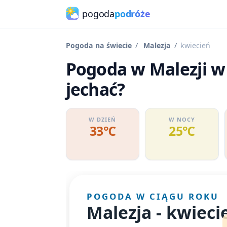
pogoda
podróże
Pogoda na świecie
Malezja
kwiecień
Pogoda w Malezji w 
jechać?
W DZIEŃ
W NOCY
33℃
25℃