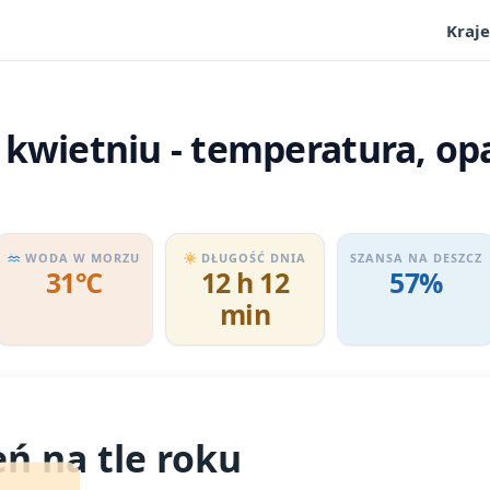
Kraje
kwietniu - temperatura, op
WODA W MORZU
DŁUGOŚĆ DNIA
SZANSA NA DESZCZ
31℃
12 h 12
57%
min