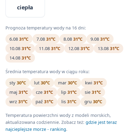
ciepła
Prognoza temperatury wody na 16 dni:
6.08
31℃
7.08
31℃
8.08
31℃
9.08
31℃
10.08
31℃
11.08
31℃
12.08
31℃
13.08
31℃
14.08
31℃
Średnia temperatura wody w ciągu roku:
sty
30℃
lut
30℃
mar
30℃
kwi
31℃
maj
31℃
cze
31℃
lip
31℃
sie
31℃
wrz
31℃
paź
31℃
lis
31℃
gru
30℃
Temperatura powierzchni wody z modeli morskich,
aktualizowana codziennie. Zobacz też:
gdzie jest teraz
najcieplejsze morze - ranking
.