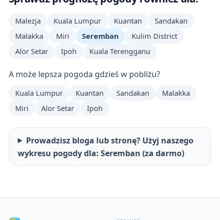
Malezja
Kuala Lumpur
Kuantan
Sandakan
Malakka
Miri
Seremban
Kulim District
Alor Setar
Ipoh
Kuala Terengganu
A może lepsza pogoda gdzieś w pobliżu?
Kuala Lumpur
Kuantan
Sandakan
Malakka
Miri
Alor Setar
Ipoh
Prowadzisz bloga lub stronę? Użyj naszego
wykresu pogody dla: Seremban (za darmo)