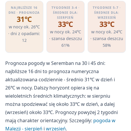
NAJBLIŻSZE 16
TYGODNIE 3-4 ·
TYGODNIE 5-7 ·
DNI · PROGNOZA
ŚREDNIE DLA:
ŚREDNIE DLA:
31℃
SIERPIEŃ
WRZESIEŃ
33℃
33℃
w nocy ok. 26℃
w nocy ok. 24℃
w nocy ok. 24℃
· dni z opadami:
· szansa deszczu
· szansa deszczu
12
61%
58%
Prognoza pogody w Seremban na 30 i 45 dni:
najbliższe 16 dni to prognoza numeryczna
aktualizowana codziennie - średnio 31℃ w dzień i
26℃ w nocy. Dalszy horyzont opiera się na
wieloletnich średnich klimatycznych: w sierpniu
można spodziewać się około 33℃ w dzień, a dalej
(wrzesień) około 33℃. Prognozy powyżej 2 tygodni
mają charakter orientacyjny. Szczegóły:
pogoda w
Malezji - sierpień
i
wrzesień
.