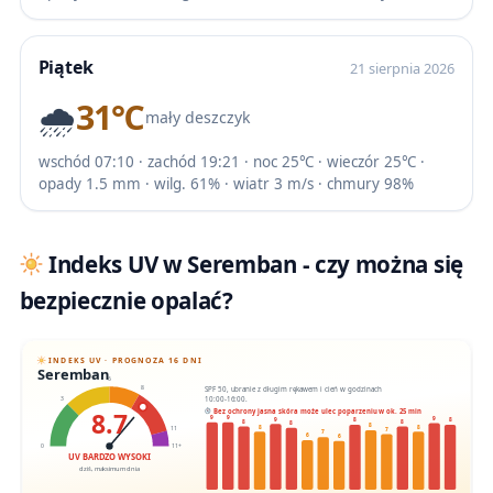
Piątek
21 sierpnia 2026
🌧️
31℃
mały deszczyk
wschód 07:10 · zachód 19:21 · noc 25℃ · wieczór 25℃ ·
opady 1.5 mm · wilg. 61% · wiatr 3 m/s · chmury 98%
Indeks UV w Seremban - czy można się
bezpiecznie opalać?
INDEKS UV · PROGNOZA 16 DNI
Seremban
6
SPF 50, ubranie z długim rękawem i cień w godzinach
8
10:00-16:00.
3
8.7
Bez ochrony jasna skóra może ulec poparzeniu w ok. 25 min
9
9
9
9
8
8
8
8
8
8
8
8
11
7
7
6
6
0
11+
UV BARDZO WYSOKI
dziś, maksimum dnia