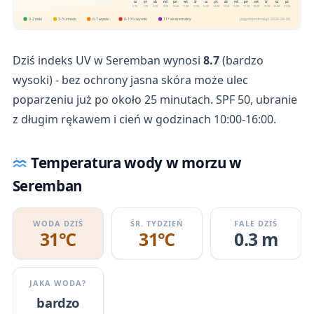
cz
pt
sb
nd
pn
wt
śr
cz
pt
sb
nd
pn
wt
śr
cz
pt
6.08
7.08
8.08
9.08
10.08
11.08
12.08
13.08
14.08
15.08
16.08
17.08
18.08
19.08
20.08
21.08
0-2 niski
3-5 umiark.
6-7 wysoki
8-10 b. wysoki
11+ ekstremalny
pogodapodroze.pl · 2026-08-06
Dziś indeks UV w Seremban wynosi
8.7
(bardzo
wysoki) - bez ochrony jasna skóra może ulec
poparzeniu już po około 25 minutach. SPF 50, ubranie
z długim rękawem i cień w godzinach 10:00-16:00.
Temperatura wody w morzu w
Seremban
WODA DZIŚ
ŚR. TYDZIEŃ
FALE DZIŚ
31℃
31℃
0.3 m
JAKA WODA?
bardzo