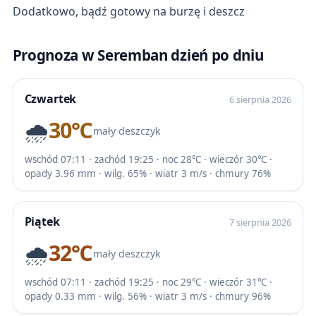
Dodatkowo, bądź gotowy na burzę i deszcz
Prognoza w Seremban dzień po dniu
Czwartek
6 sierpnia 2026
🌧️
30℃
mały deszczyk
wschód 07:11 · zachód 19:25 · noc 28℃ · wieczór 30℃ ·
opady 3.96 mm · wilg. 65% · wiatr 3 m/s · chmury 76%
Piątek
7 sierpnia 2026
🌧️
32℃
mały deszczyk
wschód 07:11 · zachód 19:25 · noc 29℃ · wieczór 31℃ ·
opady 0.33 mm · wilg. 56% · wiatr 3 m/s · chmury 96%