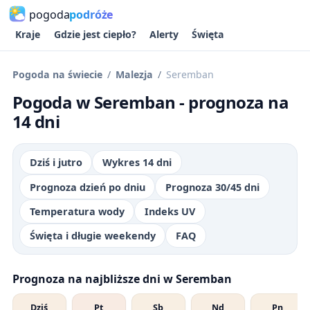
pogoda
podróże
Kraje
Gdzie jest ciepło?
Alerty
Święta
Pogoda na świecie
Malezja
Seremban
Pogoda w Seremban - prognoza na
14 dni
Dziś i jutro
Wykres 14 dni
Prognoza dzień po dniu
Prognoza 30/45 dni
Temperatura wody
Indeks UV
Święta i długie weekendy
FAQ
Prognoza na najbliższe dni w Seremban
Dziś
Pt
Sb
Nd
Pn