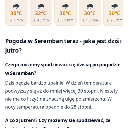
🌧️
🌧️
🌧️
🌧️
🌧️
30℃
32℃
30℃
30℃
30℃
💧 4 mm
💧 0.3 mm
💧 3.1 mm
💧 1.7 mm
💧 2.6 mm
Pogoda w Seremban teraz - jaka jest dziś i
jutro?
Czego możemy spodziewać się dzisiaj po pogodzie
w Seremban?
Dziś będzie bardzo upalnie. W dzień temperatura
podwyższy się aż do mniej więcej 30 stopni. Niestety
nie ma co liczyć na znaczną ulgę po zmierzchu. W
nocy temperatura opadnie do 28 stopni.
A co z jutrem? Czy możemy się spodziewać, że