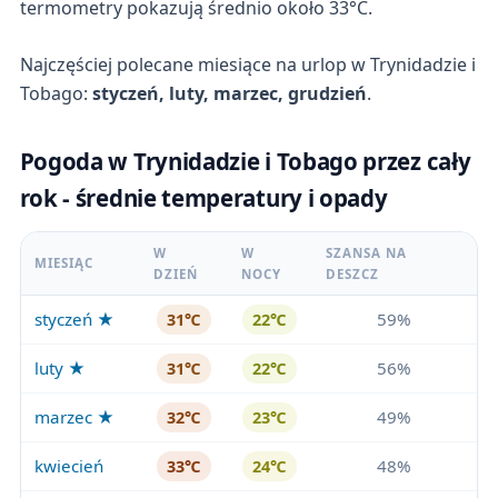
termometry pokazują średnio około 33°C.
Najczęściej polecane miesiące na urlop w Trynidadzie i
Tobago:
styczeń, luty, marzec, grudzień
.
Pogoda w Trynidadzie i Tobago przez cały
rok - średnie temperatury i opady
W
W
SZANSA NA
MIESIĄC
DZIEŃ
NOCY
DESZCZ
styczeń ★
59%
31℃
22℃
luty ★
56%
31℃
22℃
marzec ★
49%
32℃
23℃
kwiecień
48%
33℃
24℃