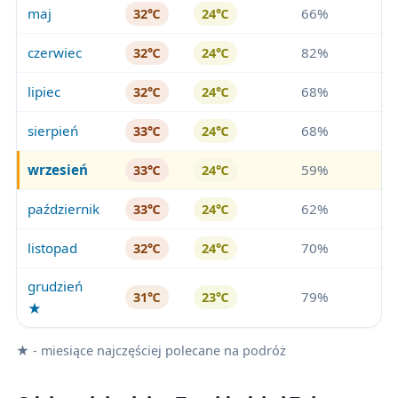
maj
66%
32℃
24℃
czerwiec
82%
32℃
24℃
lipiec
68%
32℃
24℃
sierpień
68%
33℃
24℃
wrzesień
59%
33℃
24℃
październik
62%
33℃
24℃
listopad
70%
32℃
24℃
grudzień
79%
31℃
23℃
★
★ - miesiące najczęściej polecane na podróż