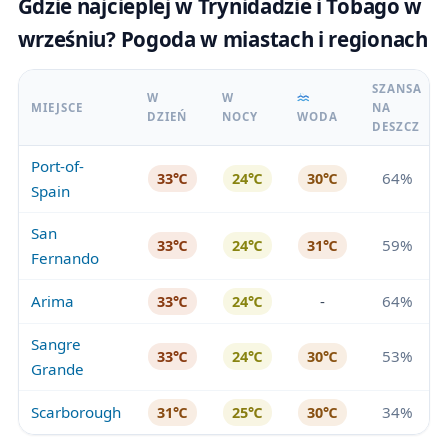
Gdzie najcieplej w Trynidadzie i Tobago w
wrześniu? Pogoda w miastach i regionach
SZANSA
W
W
MIEJSCE
NA
DZIEŃ
NOCY
WODA
DESZCZ
Port-of-
64%
33℃
24℃
30℃
Spain
San
59%
33℃
24℃
31℃
Fernando
Arima
-
64%
33℃
24℃
Sangre
53%
33℃
24℃
30℃
Grande
Scarborough
34%
31℃
25℃
30℃