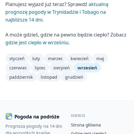
Planujesz wyjazd już teraz? Sprawdź
aktualną
prognozę pogody w Trynidadzie i Tobago na
najbliższe 14 dni
.
A może gdzieś, gdzie na pewno będzie ciepło? Zobacz
gdzie jest ciepło w wrześniu
.
styczeń
luty
marzec
kwiecień
maj
czerwiec
lipiec
sierpień
wrzesień
październik
listopad
grudzień
SERWIS
Pogoda na podróże
Strona główna
Prognoza pogody na 14 dni
dla wszystkich krajów
Gdzie jest ciepło?