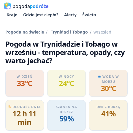
pogoda
podróże
Kraje
Gdzie jest ciepło?
Alerty
Święta
Pogoda na świecie
Trynidad i Tobago
wrzesień
Pogoda w Trynidadzie i Tobago w
wrześniu - temperatura, opady, czy
warto jechać?
W DZIEŃ
W NOCY
WODA W
33℃
24℃
MORZU
30℃
DŁUGOŚĆ DNIA
SZANSA NA
DNI Z BURZĄ
12 h 11
41%
DESZCZ
59%
min