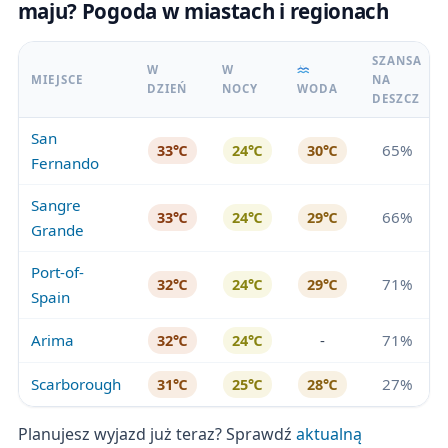
maju? Pogoda w miastach i regionach
SZANSA
W
W
MIEJSCE
NA
DZIEŃ
NOCY
WODA
DESZCZ
San
65%
33℃
24℃
30℃
Fernando
Sangre
66%
33℃
24℃
29℃
Grande
Port-of-
71%
32℃
24℃
29℃
Spain
Arima
-
71%
32℃
24℃
Scarborough
27%
31℃
25℃
28℃
Planujesz wyjazd już teraz? Sprawdź
aktualną