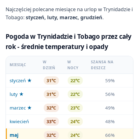
Najczęściej polecane miesiące na urlop w Trynidadzie i
Tobago:
styczeń, luty, marzec, grudzień
.
Pogoda w Trynidadzie i Tobago przez cały
rok - średnie temperatury i opady
W
W
SZANSA NA
MIESIĄC
DZIEŃ
NOCY
DESZCZ
styczeń ★
59%
31℃
22℃
luty ★
56%
31℃
22℃
marzec ★
49%
32℃
23℃
kwiecień
48%
33℃
24℃
maj
66%
32℃
24℃