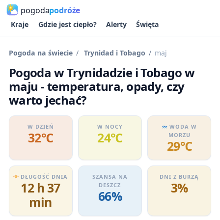
pogoda
podróże
Kraje
Gdzie jest ciepło?
Alerty
Święta
Pogoda na świecie
Trynidad i Tobago
maj
Pogoda w Trynidadzie i Tobago w
maju - temperatura, opady, czy
warto jechać?
W DZIEŃ
W NOCY
WODA W
32℃
24℃
MORZU
29℃
DŁUGOŚĆ DNIA
SZANSA NA
DNI Z BURZĄ
12 h 37
3%
DESZCZ
66%
min