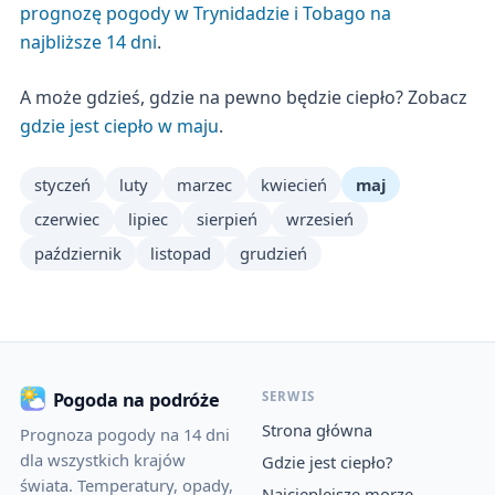
prognozę pogody w Trynidadzie i Tobago na
najbliższe 14 dni
.
A może gdzieś, gdzie na pewno będzie ciepło? Zobacz
gdzie jest ciepło w maju
.
styczeń
luty
marzec
kwiecień
maj
czerwiec
lipiec
sierpień
wrzesień
październik
listopad
grudzień
SERWIS
Pogoda na podróże
Strona główna
Prognoza pogody na 14 dni
dla wszystkich krajów
Gdzie jest ciepło?
świata. Temperatury, opady,
Najcieplejsze morze