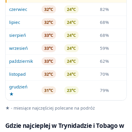
czerwiec
82%
32℃
24℃
lipiec
68%
32℃
24℃
sierpień
68%
33℃
24℃
wrzesień
59%
33℃
24℃
październik
62%
33℃
24℃
listopad
70%
32℃
24℃
grudzień
79%
31℃
23℃
★
★ - miesiące najczęściej polecane na podróż
Gdzie najcieplej w Trynidadzie i Tobago w