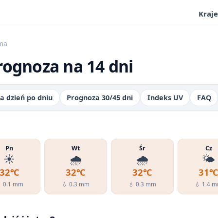
Kraje
ma
rognoza na 14 dni
a dzień po dniu
Prognoza 30/45 dni
Indeks UV
FAQ
Pn
Wt
Śr
Cz
☀️
🌧️
🌧️
🌤️
32℃
32℃
32℃
31
 0.1 mm
💧 0.3 mm
💧 0.3 mm
💧 1.4 