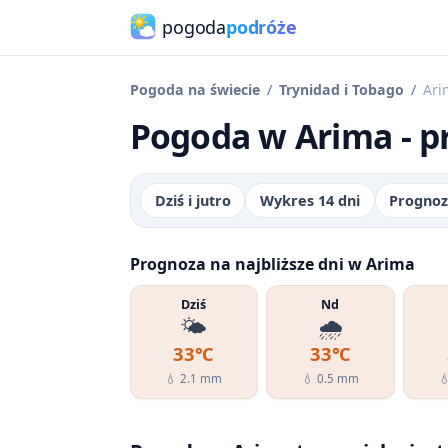
pogoda
podróże
Pogoda na świecie
Trynidad i Tobago
Ari
Pogoda w Arima - p
Dziś i jutro
Wykres 14 dni
Prognoz
Prognoza na najbliższe dni w Arima
Dziś
Nd
🌤️
🌧️
33℃
33℃
💧 2.1 mm
💧 0.5 mm
