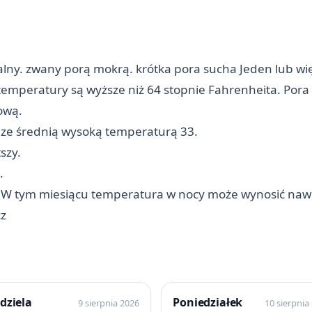
ny. zwany porą mokrą. krótka pora sucha Jeden lub wię
temperatury są wyższe niż 64 stopnie Fahrenheita. Pora
ową.
 ze średnią wysoką temperaturą 33.
szy.
.
. W tym miesiącu temperatura w nocy może wynosić naw
z
dziela
Poniedziałek
9 sierpnia 2026
10 sierpnia