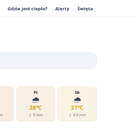
Gdzie jest ciepło?
Alerty
Święta
Pt
Sb
🌧️
🌧️
℃
28℃
27℃
mm
💧 9 mm
💧 4.9 mm