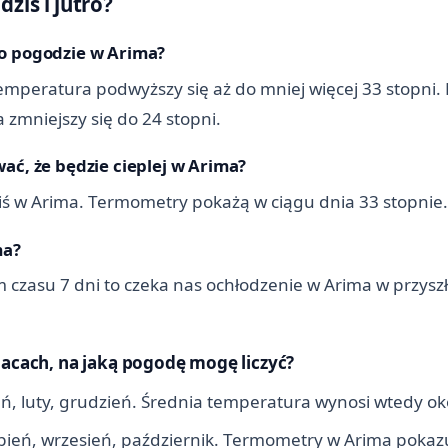
dziś i jutro?
po pogodzie w Arima?
emperatura podwyższy się aż do mniej więcej 33 stopni. 
zmniejszy się do 24 stopni.
ać, że będzie cieplej w Arima?
 dziś w Arima. Termometry pokażą w ciągu dnia 33 stopnie.
ma?
 czasu 7 dni to czeka nas ochłodzenie w Arima w przys
iacach, na jaką pogodę mogę liczyć?
ń, luty, grudzień. Średnia temperatura wynosi wtedy oko
erpień, wrzesień, październik. Termometry w Arima pokaz