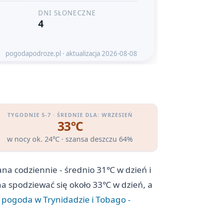
TYGODNIE 5-7 · ŚREDNIE DLA: WRZESIEŃ
33℃
w nocy ok. 24℃ · szansa deszczu 64%
na codziennie - średnio 31℃ w dzień i
na spodziewać się około 33℃ w dzień, a
:
pogoda w Trynidadzie i Tobago -