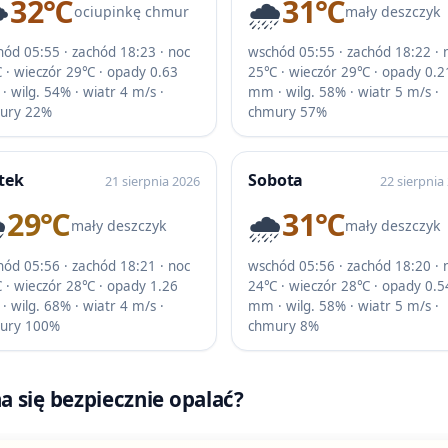
️
32℃
🌧️
31℃
ociupinkę chmur
mały deszczyk
ód 05:55 · zachód 18:23 · noc
wschód 05:55 · zachód 18:22 · 
 · wieczór 29℃ · opady 0.63
25℃ · wieczór 29℃ · opady 0.2
 wilg. 54% · wiatr 4 m/s ·
mm · wilg. 58% · wiatr 5 m/s ·
ury 22%
chmury 57%
tek
Sobota
21 sierpnia 2026
22 sierpnia
️
29℃
🌧️
31℃
mały deszczyk
mały deszczyk
ód 05:56 · zachód 18:21 · noc
wschód 05:56 · zachód 18:20 · 
 · wieczór 28℃ · opady 1.26
24℃ · wieczór 28℃ · opady 0.5
 wilg. 68% · wiatr 4 m/s ·
mm · wilg. 58% · wiatr 5 m/s ·
ury 100%
chmury 8%
 się bezpiecznie opalać?