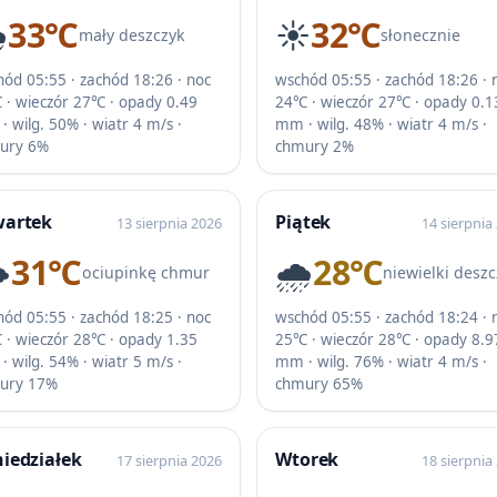
️
33℃
☀️
32℃
mały deszczyk
słonecznie
ód 05:55 · zachód 18:26 · noc
wschód 05:55 · zachód 18:26 · 
 · wieczór 27℃ · opady 0.49
24℃ · wieczór 27℃ · opady 0.1
 wilg. 50% · wiatr 4 m/s ·
mm · wilg. 48% · wiatr 4 m/s ·
ury 6%
chmury 2%
wartek
Piątek
13 sierpnia 2026
14 sierpnia
️
31℃
🌧️
28℃
ociupinkę chmur
niewielki deszc
ód 05:55 · zachód 18:25 · noc
wschód 05:55 · zachód 18:24 · 
 · wieczór 28℃ · opady 1.35
25℃ · wieczór 28℃ · opady 8.9
 wilg. 54% · wiatr 5 m/s ·
mm · wilg. 76% · wiatr 4 m/s ·
ury 17%
chmury 65%
iedziałek
Wtorek
17 sierpnia 2026
18 sierpnia