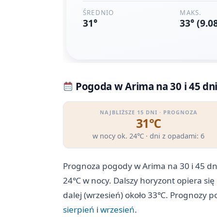
Pogoda w Arima na 30 i 45 dn
NAJBLIŻSZE 15 DNI · PROGNOZA
31℃
w nocy ok. 24℃ · dni z opadami: 6
Prognoza pogody w Arima na 30 i 45 dni
24℃ w nocy. Dalszy horyzont opiera się
dalej (wrzesień) około 33℃. Prognozy p
sierpień
i
wrzesień
.