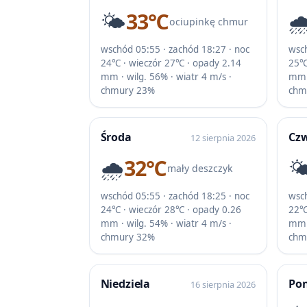
🌤️
33℃
🌧
ociupinkę chmur
wschód 05:55 · zachód 18:27 · noc
wsch
24℃ · wieczór 27℃ · opady 2.14
25℃
mm · wilg. 56% · wiatr 4 m/s ·
mm ·
chmury 23%
chm
Środa
Cz
12 sierpnia 2026
🌧️
32℃
🌤
mały deszczyk
wschód 05:55 · zachód 18:25 · noc
wsch
24℃ · wieczór 28℃ · opady 0.26
22℃
mm · wilg. 54% · wiatr 4 m/s ·
mm ·
chmury 32%
chm
Niedziela
Pon
16 sierpnia 2026