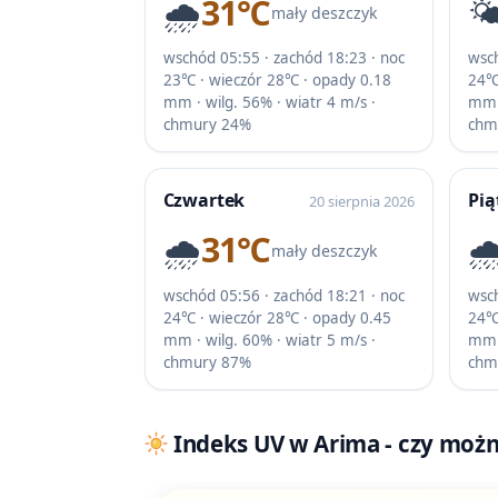
🌧️
31℃
🌤
mały deszczyk
wschód 05:55 · zachód 18:23 · noc
wsch
23℃ · wieczór 28℃ · opady 0.18
24℃
mm · wilg. 56% · wiatr 4 m/s ·
mm ·
chmury 24%
chm
Czwartek
Pią
20 sierpnia 2026
🌧️
31℃
🌧
mały deszczyk
wschód 05:56 · zachód 18:21 · noc
wsch
24℃ · wieczór 28℃ · opady 0.45
24℃
mm · wilg. 60% · wiatr 5 m/s ·
mm ·
chmury 87%
chm
Indeks UV w Arima - czy można