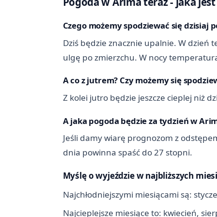
Pogoda w Arima teraz - jaka jest 
Czego możemy spodziewać się dzisiaj 
Dziś będzie znacznie upalnie. W dzień t
ulgę po zmierzchu. W nocy temperatura 
A co z jutrem? Czy możemy się spodziew
Z kolei jutro będzie jeszcze cieplej niż
A jaka pogoda będzie za tydzień w Ari
Jeśli damy wiarę prognozom z odstępem
dnia powinna spaść do 27 stopni.
Myślę o wyjeździe w najbliższych mies
Najchłodniejszymi miesiącami są: stycze
Najcieplejsze miesiące to: kwiecień, si