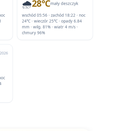
🌧️
28℃
mały deszczyk
noc
wschód 05:56 · zachód 18:22 · noc
1
24℃ · wieczór 25℃ · opady 6.84
mm · wilg. 81% · wiatr 4 m/s ·
chmury 96%
 2026
noc
4