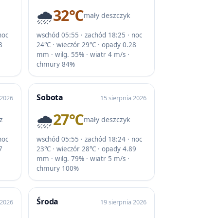
🌧️
32℃
mały deszczyk
noc
wschód 05:55 · zachód 18:25 · noc
3
24℃ · wieczór 29℃ · opady 0.28
mm · wilg. 55% · wiatr 4 m/s ·
chmury 84%
Sobota
 2026
15 sierpnia 2026
🌧️
27℃
z
mały deszczyk
noc
wschód 05:55 · zachód 18:24 · noc
7
23℃ · wieczór 28℃ · opady 4.89
mm · wilg. 79% · wiatr 5 m/s ·
chmury 100%
Środa
 2026
19 sierpnia 2026