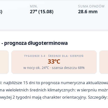
i - prognoza długoterminowa
TYGODNIE 3-4 · ŚREDNIE DLA: SIERPIEŃ
33℃
w nocy ok. 24℃ · szansa deszczu 68%
: najbliższe 15 dni to prognoza numeryczna aktualizowa
 na wieloletnich średnich klimatycznych: w sierpniu moż
owyżej 2 tygodni mają charakter orientacyjny. Szczegóły