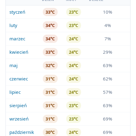
styczeń
10%
33℃
23℃
luty
4%
34℃
23℃
marzec
7%
34℃
24℃
kwiecień
29%
33℃
24℃
maj
63%
32℃
24℃
czerwiec
62%
31℃
24℃
lipiec
57%
31℃
24℃
sierpień
63%
31℃
23℃
wrzesień
69%
31℃
23℃
październik
69%
30℃
24℃