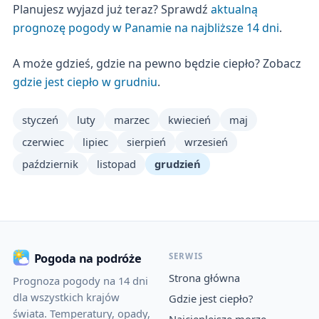
Planujesz wyjazd już teraz? Sprawdź
aktualną
prognozę pogody w Panamie na najbliższe 14 dni
.
A może gdzieś, gdzie na pewno będzie ciepło? Zobacz
gdzie jest ciepło w grudniu
.
styczeń
luty
marzec
kwiecień
maj
czerwiec
lipiec
sierpień
wrzesień
październik
listopad
grudzień
SERWIS
Pogoda na podróże
Strona główna
Prognoza pogody na 14 dni
dla wszystkich krajów
Gdzie jest ciepło?
świata. Temperatury, opady,
Najcieplejsze morze