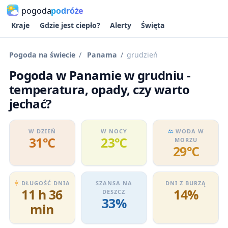
pogoda
podróże
Kraje
Gdzie jest ciepło?
Alerty
Święta
Pogoda na świecie
Panama
grudzień
Pogoda w Panamie w grudniu -
temperatura, opady, czy warto
jechać?
W DZIEŃ
W NOCY
WODA W
31℃
23℃
MORZU
29℃
DŁUGOŚĆ DNIA
SZANSA NA
DNI Z BURZĄ
11 h 36
14%
DESZCZ
33%
min