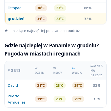
listopad
66%
30℃
23℃
grudzień
33%
31℃
23℃
★ - miesiące najczęściej polecane na podróż
Gdzie najcieplej w Panamie w grudniu?
Pogoda w miastach i regionach
SZANSA
W
W
MIEJSCE
NA
DZIEŃ
NOCY
WODA
DESZCZ
David
33%
31℃
23℃
29℃
Puerto
33%
31℃
23℃
29℃
Armuelles