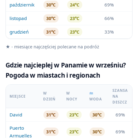
październik
69%
30℃
24℃
listopad
66%
30℃
23℃
grudzień
33%
31℃
23℃
★ - miesiące najczęściej polecane na podróż
Gdzie najcieplej w Panamie w wrześniu?
Pogoda w miastach i regionach
SZANSA
W
W
MIEJSCE
NA
DZIEŃ
NOCY
WODA
DESZCZ
David
69%
31℃
23℃
30℃
Puerto
69%
31℃
23℃
30℃
Armuelles