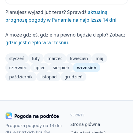
Planujesz wyjazd już teraz? Sprawdź
aktualną
prognozę pogody w Panamie na najbliższe 14 dni
.
A może gdzieś, gdzie na pewno będzie ciepło? Zobacz
gdzie jest ciepło w wrześniu
.
styczeń
luty
marzec
kwiecień
maj
czerwiec
lipiec
sierpień
wrzesień
październik
listopad
grudzień
SERWIS
Pogoda na podróże
Strona główna
Prognoza pogody na 14 dni
dla wszystkich krajów
Gdzie jest ciepło?