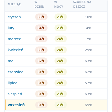
W
W
SZANSA NA
MIESIĄC
DZIEŃ
NOCY
DESZCZ
styczeń
10%
33℃
23℃
luty
4%
34℃
23℃
marzec
7%
34℃
24℃
kwiecień
29%
33℃
24℃
maj
63%
32℃
24℃
czerwiec
62%
31℃
24℃
lipiec
57%
31℃
24℃
sierpień
63%
31℃
23℃
wrzesień
69%
31℃
23℃