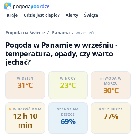
pogoda
podróże
Kraje
Gdzie jest ciepło?
Alerty
Święta
Pogoda na świecie
Panama
wrzesień
Pogoda w Panamie w wrześniu -
temperatura, opady, czy warto
jechać?
W DZIEŃ
W NOCY
WODA W
31℃
23℃
MORZU
30℃
DŁUGOŚĆ DNIA
SZANSA NA
DNI Z BURZĄ
12 h 10
77%
DESZCZ
69%
min