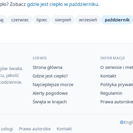
epło? Zobacz
gdzie jest ciepło w październiku
.
aj
czerwiec
lipiec
sierpień
wrzesień
październik
SERWIS
INFORMACJE
Strona główna
O serwisie i me
jów świata.
u, jakość
Gdzie jest ciepło?
Kontakt
codziennie.
Najcieplejsze morze
Polityka prywat
Alerty pogodowe
Regulamin
Święta w krajach
Prawa autorski
Engl
 usługi
Prawa autorskie
Kontakt