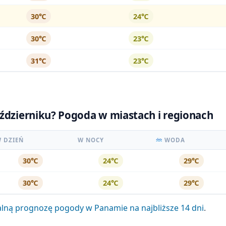
30℃
24℃
30℃
23℃
31℃
23℃
aździerniku? Pogoda w miastach i regionach
 DZIEŃ
W NOCY
WODA
30℃
24℃
29℃
30℃
24℃
29℃
lną prognozę pogody w Panamie na najbliższe 14 dni
.