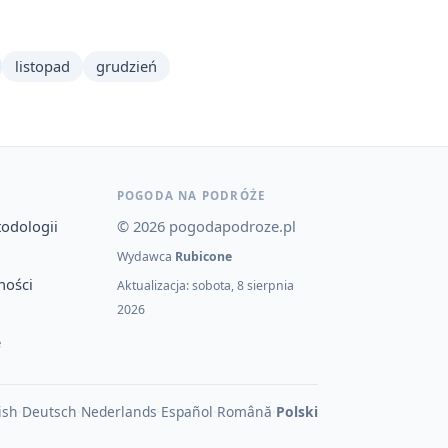
listopad
grudzień
POGODA NA PODRÓŻE
todologii
© 2026 pogodapodroze.pl
Wydawca
Rubicone
ności
Aktualizacja: sobota, 8 sierpnia
2026
e
ish
·
Deutsch
·
Nederlands
·
Español
·
Română
·
Polski