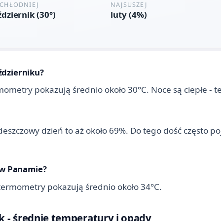
ździerniku?
mometry pokazują średnio około 30°C. Noce są ciepłe - 
eszczowy dzień to aż około 69%. Do tego dość często poja
p w Panamie?
 termometry pokazują średnio około 34°C.
 - średnie temperatury i opady