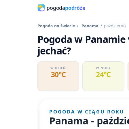
pogoda
podróże
Pogoda na świecie
Panama
październik
Pogoda w Panamie w
jechać?
W DZIEŃ
W NOCY
30℃
24℃