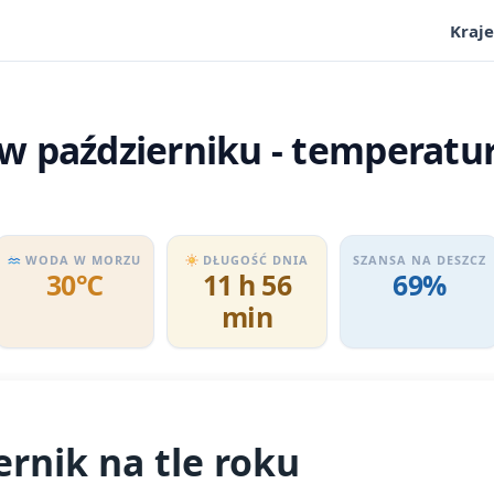
Kraje
 październiku - temperatur
WODA W MORZU
DŁUGOŚĆ DNIA
SZANSA NA DESZCZ
30℃
11 h 56
69%
min