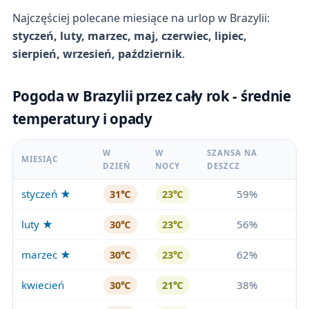
Najczęściej polecane miesiące na urlop w Brazylii:
styczeń, luty, marzec, maj, czerwiec, lipiec,
sierpień, wrzesień, październik
.
Pogoda w Brazylii przez cały rok - średnie
temperatury i opady
W
W
SZANSA NA
MIESIĄC
DZIEŃ
NOCY
DESZCZ
styczeń ★
59%
31℃
23℃
luty ★
56%
30℃
23℃
marzec ★
62%
30℃
23℃
kwiecień
38%
30℃
21℃