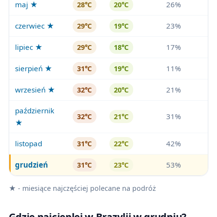
maj ★
26%
28℃
20℃
czerwiec ★
23%
29℃
19℃
lipiec ★
17%
29℃
18℃
sierpień ★
11%
31℃
19℃
wrzesień ★
21%
32℃
20℃
październik
31%
32℃
21℃
★
listopad
42%
31℃
22℃
grudzień
53%
31℃
23℃
★ - miesiące najczęściej polecane na podróż