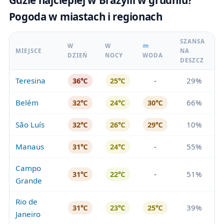
Gdzie najcieplej w Brazylii w grudniu?
Pogoda w miastach i regionach
SZANSA
W
W
MIEJSCE
NA
DZIEŃ
NOCY
WODA
DESZCZ
Teresina
-
29%
36℃
25℃
Belém
66%
32℃
24℃
30℃
São Luís
10%
32℃
26℃
29℃
Manaus
-
55%
31℃
24℃
Campo
-
51%
31℃
22℃
Grande
Rio de
39%
31℃
23℃
25℃
Janeiro