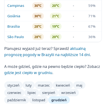
Campinas
-
59%
30℃
20℃
Goiânia
-
71%
30℃
21℃
Brasília
-
67%
28℃
19℃
São Paulo
-
36%
28℃
20℃
Planujesz wyjazd już teraz? Sprawdź
aktualną
prognozę pogody w Brazylii na najbliższe 14 dni
.
A może gdzieś, gdzie na pewno będzie ciepło? Zobacz
gdzie jest ciepło w grudniu
.
styczeń
luty
marzec
kwiecień
maj
czerwiec
lipiec
sierpień
wrzesień
październik
listopad
grudzień