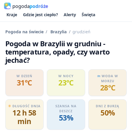
pogoda
podróże
Kraje
Gdzie jest ciepło?
Alerty
Święta
Pogoda na świecie
Brazylia
grudzień
Pogoda w Brazylii w grudniu -
temperatura, opady, czy warto
jechać?
W DZIEŃ
W NOCY
WODA W
31℃
23℃
MORZU
28℃
DŁUGOŚĆ DNIA
SZANSA NA
DNI Z BURZĄ
12 h 58
50%
DESZCZ
53%
min