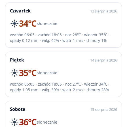
Czwartek
13 sierpnia 2026
☀️
34℃
słonecznie
wschód 06:05 · zachód 18:05 · noc 28℃ · wieczór 35℃ ·
opady 0.12 mm · wilg. 42% · wiatr 1 m/s · chmury 1%
Piątek
14 sierpnia 2026
☀️
35℃
słonecznie
wschód 06:05 · zachód 18:05 · noc 27℃ · wieczór 34℃ ·
opady 1.05 mm · wilg. 39% · wiatr 2 m/s · chmury 28%
Sobota
15 sierpnia 2026
☀️
36℃
słonecznie