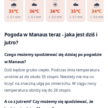
🌧️
☁️
☀️
☁️
🌧️
35℃
36℃
36℃
35℃
34℃
💧 0.1 mm
💧 0.2 mm
💧 0.2 mm
💧 0.1 mm
💧 0.6 mm
Pogoda w Manaus teraz - jaka jest dziś i
jutro?
Czego możemy spodziewać się dzisiaj po pogodzie
w Manaus?
Dziś będzie grubo ciepło. Podczas dnia temperatura
urośnie aż do około 35 stopni. Niestety nie ma co
liczyć na znaczną ulgę po zmierzchu. W ciągu nocy
temperatura obniży się do 26 stopni.
A co z jutrem? Czy możemy się spodziewać, że