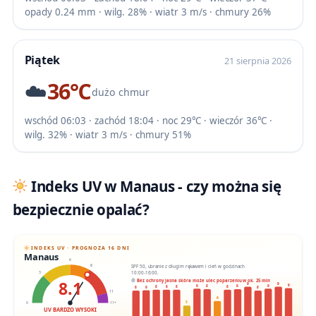
opady 0.24 mm · wilg. 28% · wiatr 3 m/s · chmury 26%
Piątek
21 sierpnia 2026
☁️
36℃
dużo chmur
wschód 06:03 · zachód 18:04 · noc 29℃ · wieczór 36℃ ·
wilg. 32% · wiatr 3 m/s · chmury 51%
Indeks UV w Manaus - czy można się
bezpiecznie opalać?
INDEKS UV · PROGNOZA 16 DNI
Manaus
6
SPF 50, ubranie z długim rękawem i cień w godzinach
8
10:00-16:00.
3
8.1
Bez ochrony jasna skóra może ulec poparzeniu w ok. 25 min
9
9
9
9
9
8
8
8
8
8
8
8
8
8
11
6
5
0
11+
UV BARDZO WYSOKI