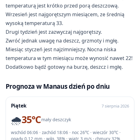
temperaturą jest krótko przed porą deszczową.
Wrzesień jest najgorętszym miesiącem, ze średnią
wysoką temperaturą 33.
Drugi tydzień jest zazwyczaj najgorętszy.
Zwróć jednak uwagę na deszcz, grzmoty i mgłę.
Miesiąc styczeń jest najzimniejszy. Nocna niska
temperatura w tym miesiącu może wynosić nawet 22!
Dodatkowo bądź gotowy na burzę, deszcz i mgłę.
Prognoza w Manaus dzień po dniu
Piątek
7 sierpnia 2026
🌧️
35℃
mały deszczyk
wschód 06:06 · zachód 18:06 · noc 26℃ · wieczór 30℃ ·
opady 0.12 mm · wilg. 38% · wiatr 3 m/s · chmury 32%