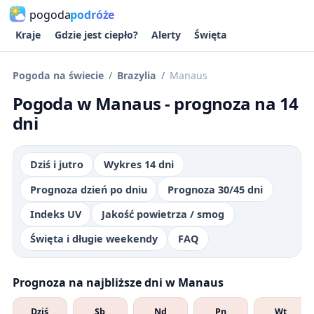
pogoda
podróże
Kraje
Gdzie jest ciepło?
Alerty
Święta
Pogoda na świecie
Brazylia
Manaus
Pogoda w Manaus - prognoza na 14
dni
Dziś i jutro
Wykres 14 dni
Prognoza dzień po dniu
Prognoza 30/45 dni
Indeks UV
Jakość powietrza / smog
Święta i długie weekendy
FAQ
Prognoza na najbliższe dni w Manaus
Dziś
Sb
Nd
Pn
Wt