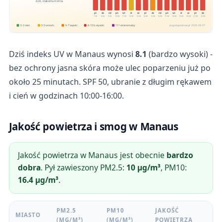
dziś, maksimum dnia
pt
sb
nd
pn
wt
śr
cz
pt
sb
nd
pn
wt
śr
cz
pt
sb
7.08
8.08
9.08
10.08
11.08
12.08
13.08
14.08
15.08
16.08
17.08
18.08
19.08
20.08
21.08
22.08
0-2 niski
3-5 umiark.
6-7 wysoki
8-10 b. wysoki
11+ ekstremalny
pogodapodroze.pl · 2026-08-07
Dziś indeks UV w Manaus wynosi
8.1
(bardzo wysoki) -
bez ochrony jasna skóra może ulec poparzeniu już po
około 25 minutach. SPF 50, ubranie z długim rękawem
i cień w godzinach 10:00-16:00.
Jakość powietrza i smog w Manaus
Jakość powietrza w Manaus jest obecnie
bardzo
dobra
. Pył zawieszony PM2.5:
10 µg/m³
, PM10:
16.4 µg/m³
.
PM2.5
PM10
JAKOŚĆ
MIASTO
(ΜG/M³)
(ΜG/M³)
POWIETRZA