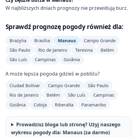
W najbliższych dniach prognozy nie przewidują burz.
Sprawdź prognozę pogody również dla:
Brazylia
Brasília
Manaus
Campo Grande
São Paulo
Rio de Janeiro
Teresina
Belém
São Luís
Campinas
Goiânia
A może lepsza pogoda gdzieś w pobliżu?
Ciudad Bolívar
Campo Grande
São Paulo
Rio de Janeiro
Belém
São Luís
Campinas
Goiânia
Cobija
Riberalta
Paramaribo
Prowadzisz bloga lub stronę? Użyj naszego
wykresu pogody dla: Manaus (za darmo)