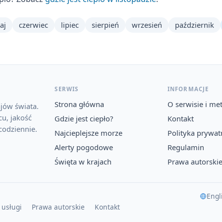
aj
czerwiec
lipiec
sierpień
wrzesień
październik
SERWIS
INFORMACJE
Strona główna
O serwisie i me
jów świata.
u, jakość
Gdzie jest ciepło?
Kontakt
codziennie.
Najcieplejsze morze
Polityka prywat
Alerty pogodowe
Regulamin
Święta w krajach
Prawa autorski
Engl
 usługi
Prawa autorskie
Kontakt