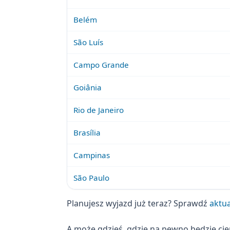
Belém
São Luís
Campo Grande
Goiânia
Rio de Janeiro
Brasília
Campinas
São Paulo
Planujesz wyjazd już teraz? Sprawdź
aktua
A może gdzieś, gdzie na pewno będzie ci