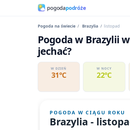
pogoda
podróże
Pogoda na świecie
Brazylia
listopad
Pogoda w Brazylii w
jechać?
W DZIEŃ
W NOCY
31℃
22℃