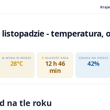
Kraje
 listopadzie - temperatura, 
WODA W MORZU
DŁUGOŚĆ DNIA
SZANSA NA DESZCZ
28℃
12 h 46
42%
min