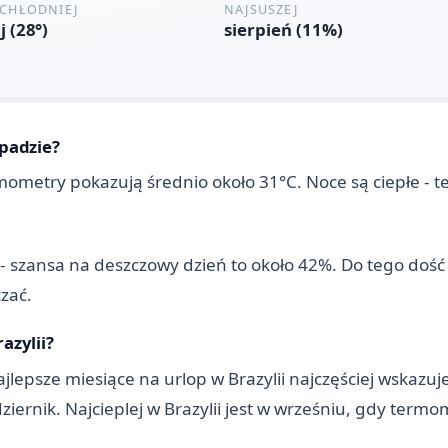
opadzie?
mometry pokazują średnio około 31°C. Noce są ciepłe - 
 - szansa na deszczowy dzień to około 42%. Do tego dość 
zać.
azylii?
jlepsze miesiące na urlop w Brazylii najczęściej wskazuje 
ździernik. Najcieplej w Brazylii jest w wrześniu, gdy ter