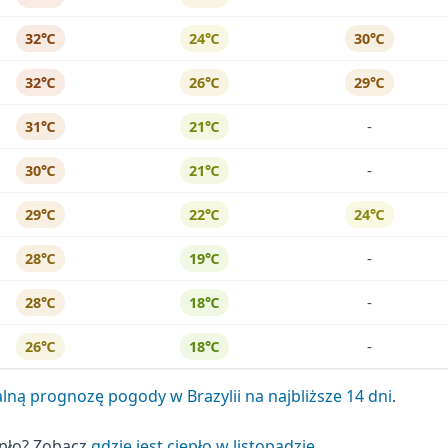
32℃
24℃
30℃
32℃
26℃
29℃
-
31℃
21℃
-
30℃
21℃
29℃
22℃
24℃
-
28℃
19℃
-
28℃
18℃
-
26℃
18℃
lną prognozę pogody w Brazylii na najbliższe 14 dni
.
epło? Zobacz
gdzie jest ciepło w listopadzie
.