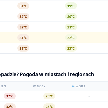
31℃
19℃
32℃
20℃
32℃
21℃
31℃
22℃
31℃
23℃
stopadzie? Pogoda w miastach i regionach
ZIEŃ
W NOCY
WODA
-
37℃
25℃
-
32℃
25℃