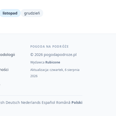
listopad
grudzień
POGODA NA PODRÓŻE
todologii
© 2026 pogodapodroze.pl
Wydawca
Rubicone
ności
Aktualizacja: czwartek, 6 sierpnia
2026
e
ish
·
Deutsch
·
Nederlands
·
Español
·
Română
·
Polski