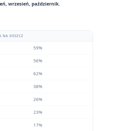
pień, wrzesień, październik
.
A NA DESZCZ
59%
56%
62%
38%
26%
23%
17%