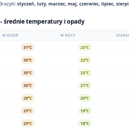
razylii:
styczeń, luty, marzec, maj, czerwiec, lipiec, sier
 - średnie temperatury i opady
W DZIEŃ
W NOCY
SZANS
31℃
23℃
30℃
23℃
30℃
23℃
30℃
21℃
28℃
20℃
29℃
19℃
29℃
18℃