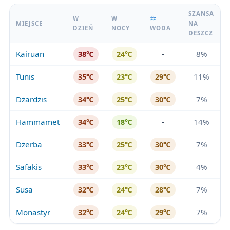
SZANSA
W
W
MIEJSCE
NA
DZIEŃ
NOCY
WODA
DESZCZ
Kairuan
-
8%
38℃
24℃
Tunis
11%
35℃
23℃
29℃
Dżardżis
7%
34℃
25℃
30℃
Hammamet
-
14%
34℃
18℃
Dżerba
7%
33℃
25℃
30℃
Safakis
4%
33℃
23℃
30℃
Susa
7%
32℃
24℃
28℃
Monastyr
7%
32℃
24℃
29℃