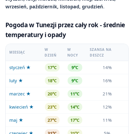
wrzesień, październik, listopad, grudzień
.
Pogoda w Tunezji przez cały rok - średnie
temperatury i opady
W
W
SZANSA NA
MIESIĄC
DZIEŃ
NOCY
DESZCZ
styczeń ★
14%
17℃
9℃
luty ★
16%
18℃
9℃
marzec ★
21%
20℃
11℃
kwiecień ★
12%
23℃
14℃
maj ★
11%
27℃
17℃
czerwiec ★
5%
31℃
21℃