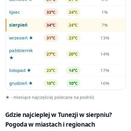
lipiec
1%
33℃
24℃
sierpień
7%
34℃
24℃
wrzesień ★
13%
31℃
23℃
październik
14%
27℃
20℃
★
listopad ★
17%
23℃
14℃
grudzień ★
16%
18℃
10℃
★ - miesiące najczęściej polecane na podróż
Gdzie najcieplej w Tunezji w sierpniu?
Pogoda w miastach i regionach