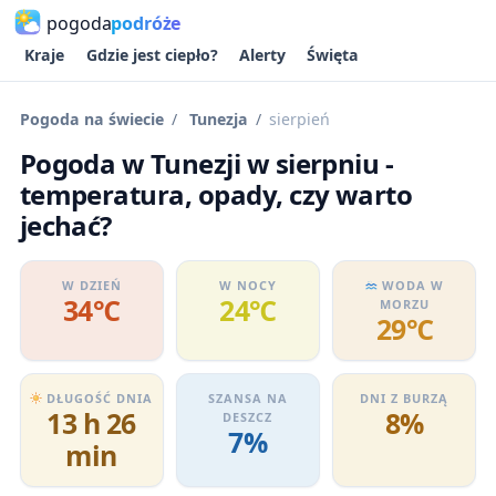
pogoda
podróże
Kraje
Gdzie jest ciepło?
Alerty
Święta
Pogoda na świecie
Tunezja
sierpień
Pogoda w Tunezji w sierpniu -
temperatura, opady, czy warto
jechać?
W DZIEŃ
W NOCY
WODA W
34℃
24℃
MORZU
29℃
DŁUGOŚĆ DNIA
SZANSA NA
DNI Z BURZĄ
13 h 26
8%
DESZCZ
7%
min