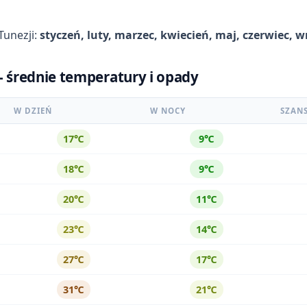
Tunezji:
styczeń, luty, marzec, kwiecień, maj, czerwiec, w
 - średnie temperatury i opady
W DZIEŃ
W NOCY
SZAN
17℃
9℃
18℃
9℃
20℃
11℃
23℃
14℃
27℃
17℃
31℃
21℃