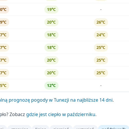
-
30℃
19℃
29℃
20℃
26℃
27℃
18℃
24℃
27℃
18℃
25℃
27℃
20℃
25℃
27℃
20℃
25℃
-
25℃
12℃
lną prognozę pogody w Tunezji na najbliższe 14 dni
.
epło? Zobacz
gdzie jest ciepło w październiku
.