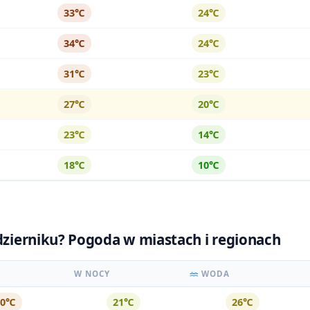
33℃
24℃
34℃
24℃
31℃
23℃
27℃
20℃
23℃
14℃
18℃
10℃
ździerniku? Pogoda w miastach i regionach
W NOCY
WODA
30℃
21℃
26℃