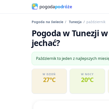
pogoda
podróże
Pogoda na świecie
Tunezja
październik
Pogoda w Tunezji w 
jechać?
Październik to jeden z najlepszych miesi
W DZIEŃ
W NOCY
27℃
20℃