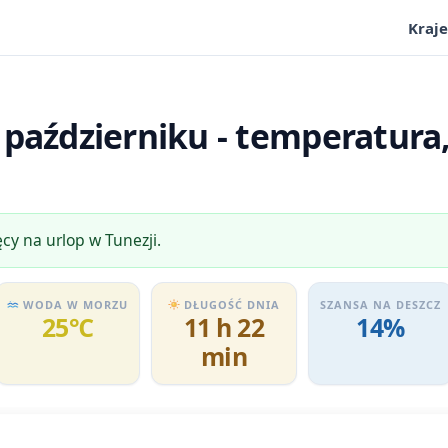
Kraje
październiku - temperatura,
ęcy na urlop w Tunezji.
WODA W MORZU
DŁUGOŚĆ DNIA
SZANSA NA DESZCZ
25℃
11 h 22
14%
min