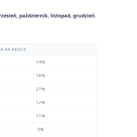
rzesień, październik, listopad, grudzień
.
SA NA DESZCZ
14%
16%
21%
12%
11%
5%