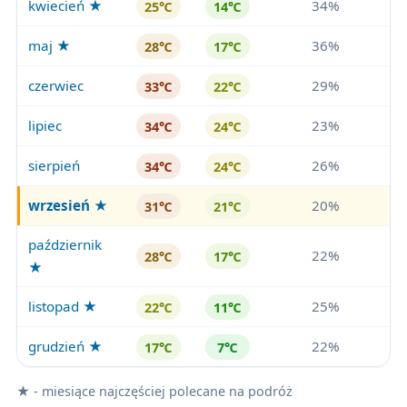
kwiecień ★
34%
25℃
14℃
maj ★
36%
28℃
17℃
czerwiec
29%
33℃
22℃
lipiec
23%
34℃
24℃
sierpień
26%
34℃
24℃
wrzesień
★
20%
31℃
21℃
październik
22%
28℃
17℃
★
listopad ★
25%
22℃
11℃
grudzień ★
22%
17℃
7℃
★ - miesiące najczęściej polecane na podróż