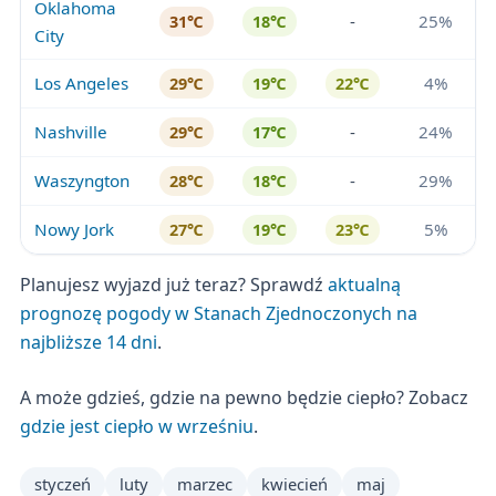
Oklahoma
-
25%
31℃
18℃
City
Los Angeles
4%
29℃
19℃
22℃
Nashville
-
24%
29℃
17℃
Waszyngton
-
29%
28℃
18℃
Nowy Jork
5%
27℃
19℃
23℃
Planujesz wyjazd już teraz? Sprawdź
aktualną
prognozę pogody w Stanach Zjednoczonych na
najbliższe 14 dni
.
A może gdzieś, gdzie na pewno będzie ciepło? Zobacz
gdzie jest ciepło w wrześniu
.
styczeń
luty
marzec
kwiecień
maj