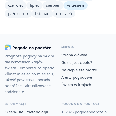
czerwiec
lipiec
sierpień
wrzesień
październik
listopad
grudzień
SERWIS
Pogoda na podróże
Strona główna
Prognoza pogody na 14 dni
dla wszystkich krajów
Gdzie jest ciepło?
świata. Temperatury, opady,
Najcieplejsze morze
klimat miesiąc po miesiącu,
Alerty pogodowe
jakość powietrza i porady
Święta w krajach
podróżne - aktualizowane
codziennie.
INFORMACJE
POGODA NA PODRÓŻE
O serwisie i metodologii
© 2026 pogodapodroze.pl