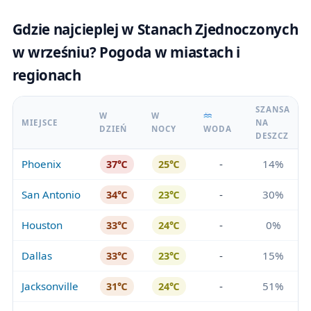
Gdzie najcieplej w Stanach Zjednoczonych
w wrześniu? Pogoda w miastach i
regionach
SZANSA
W
W
MIEJSCE
NA
DZIEŃ
NOCY
WODA
DESZCZ
Phoenix
-
14%
37℃
25℃
San Antonio
-
30%
34℃
23℃
Houston
-
0%
33℃
24℃
Dallas
-
15%
33℃
23℃
Jacksonville
-
51%
31℃
24℃