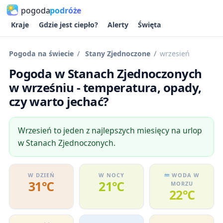
pogoda
podróże
Kraje
Gdzie jest ciepło?
Alerty
Święta
Pogoda na świecie
Stany Zjednoczone
wrzesień
Pogoda w Stanach Zjednoczonych
w wrześniu - temperatura, opady,
czy warto jechać?
Wrzesień to jeden z najlepszych miesięcy na urlop
w Stanach Zjednoczonych.
W DZIEŃ
W NOCY
WODA W
31℃
21℃
MORZU
22℃