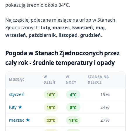
pokazują średnio około 34°C.
Najczęściej polecane miesiące na urlop w Stanach
Zjednoczonych:
luty, marzec, kwiecień, maj,
wrzesień, październik, listopad, grudzień
.
Pogoda w Stanach Zjednoczonych przez
cały rok - średnie temperatury i opady
W
W
SZANSA NA
MIESIĄC
DZIEŃ
NOCY
DESZCZ
styczeń
19%
16℃
4℃
luty ★
24%
19℃
8℃
marzec ★
27%
22℃
11℃