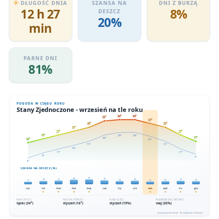
DŁUGOŚĆ DNIA
SZANSA NA
DNI Z BURZĄ
12 h 27
8%
DESZCZ
20%
min
PARNE DNI
81%