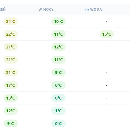
IEŃ
W NOCY
WODA
-
24℃
10℃
22℃
11℃
15℃
-
21℃
12℃
-
21℃
11℃
-
21℃
9℃
-
17℃
6℃
-
13℃
0℃
-
12℃
1℃
-
9℃
0℃