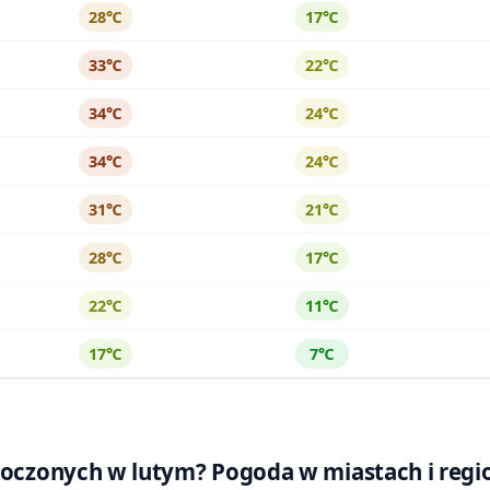
28℃
17℃
33℃
22℃
34℃
24℃
34℃
24℃
31℃
21℃
28℃
17℃
22℃
11℃
17℃
7℃
dnoczonych w lutym? Pogoda w miastach i reg