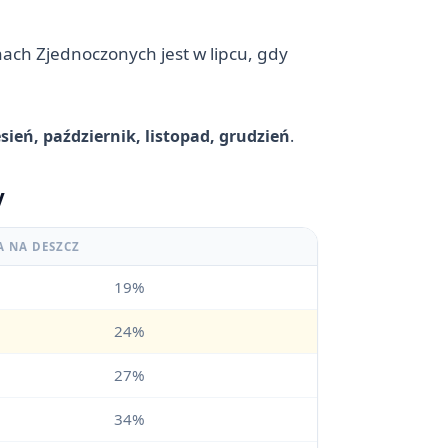
ach Zjednoczonych jest w lipcu, gdy
sień, październik, listopad, grudzień
.
y
A NA DESZCZ
19%
24%
27%
34%