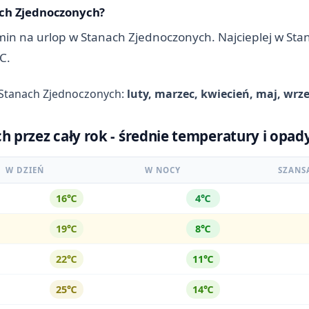
nach Zjednoczonych?
in na urlop w Stanach Zjednoczonych. Najcieplej w Stan
C.
w Stanach Zjednoczonych:
luty, marzec, kwiecień, maj, wrze
 przez cały rok - średnie temperatury i opad
W DZIEŃ
W NOCY
SZANS
16℃
4℃
19℃
8℃
22℃
11℃
25℃
14℃