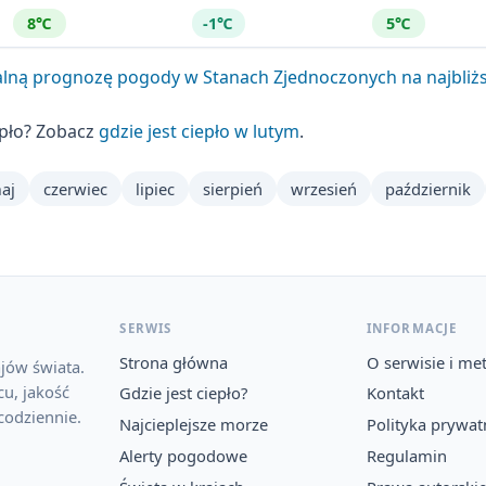
8℃
-1℃
5℃
lną prognozę pogody w Stanach Zjednoczonych na najbliżs
epło? Zobacz
gdzie jest ciepło w lutym
.
aj
czerwiec
lipiec
sierpień
wrzesień
październik
SERWIS
INFORMACJE
Strona główna
O serwisie i me
jów świata.
u, jakość
Gdzie jest ciepło?
Kontakt
codziennie.
Najcieplejsze morze
Polityka prywat
Alerty pogodowe
Regulamin