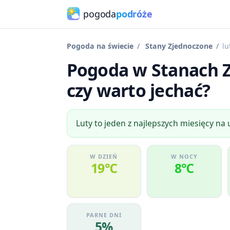
pogoda
podróże
Pogoda na świecie
Stany Zjednoczone
lu
Pogoda w Stanach Z
czy warto jechać?
Luty to jeden z najlepszych miesięcy na
W DZIEŃ
W NOCY
19℃
8℃
PARNE DNI
5%