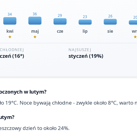
noczonych w lutym?
oło 19°C. Noce bywają chłodne - zwykle około 8°C, warto m
lutym?
eszczowy dzień to około 24%.