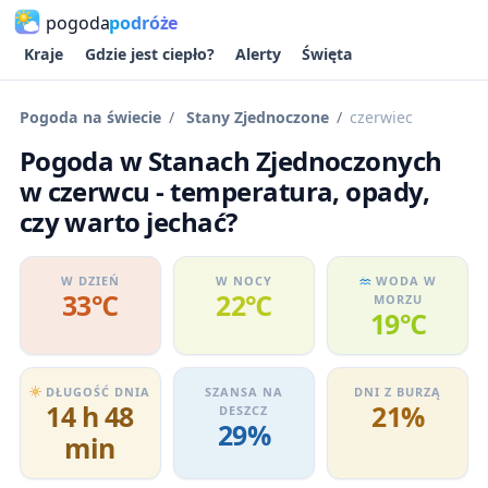
pogoda
podróże
Kraje
Gdzie jest ciepło?
Alerty
Święta
Pogoda na świecie
Stany Zjednoczone
czerwiec
Pogoda w Stanach Zjednoczonych
w czerwcu - temperatura, opady,
czy warto jechać?
W DZIEŃ
W NOCY
WODA W
33℃
22℃
MORZU
19℃
DŁUGOŚĆ DNIA
SZANSA NA
DNI Z BURZĄ
14 h 48
21%
DESZCZ
29%
min