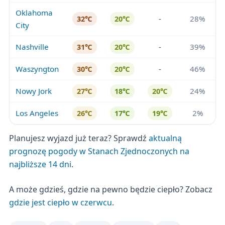
Oklahoma
-
28%
32℃
20℃
City
Nashville
-
39%
31℃
20℃
Waszyngton
-
46%
30℃
20℃
Nowy Jork
24%
27℃
18℃
20℃
Los Angeles
2%
26℃
17℃
19℃
Planujesz wyjazd już teraz? Sprawdź
aktualną
prognozę pogody w Stanach Zjednoczonych na
najbliższe 14 dni
.
A może gdzieś, gdzie na pewno będzie ciepło? Zobacz
gdzie jest ciepło w czerwcu
.