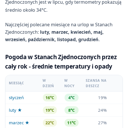
Zjednoczonych jest w lipcu, gdy termometry pokazują
średnio około 34°C.
Najczęściej polecane miesiące na urlop w Stanach
Zjednoczonych:
luty, marzec, kwiecień, maj,
wrzesień, październik, listopad, grudzień
.
Pogoda w Stanach Zjednoczonych przez
cały rok - średnie temperatury i opady
W
W
SZANSA NA
MIESIĄC
DZIEŃ
NOCY
DESZCZ
styczeń
19%
16℃
4℃
luty ★
24%
19℃
8℃
marzec ★
27%
22℃
11℃