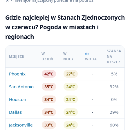
★ - miesiące najczęściej polecane na podróż
Gdzie najcieplej w Stanach Zjednoczonych
w czerwcu? Pogoda w miastach i
regionach
SZANSA
W
W
MIEJSCE
NA
DZIEŃ
NOCY
WODA
DESZCZ
Phoenix
-
5%
42℃
27℃
San Antonio
-
32%
35℃
24℃
Houston
-
0%
34℃
24℃
Dallas
-
29%
34℃
24℃
Jacksonville
-
60%
33℃
24℃