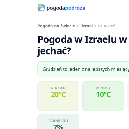
pogoda
podróże
Pogoda na świecie
Izrael
grudzień
Pogoda w Izraelu w 
jechać?
Grudzień to jeden z najlepszych miesięcy
W DZIEŃ
W NOCY
20℃
10℃
PARNE DNI
7%