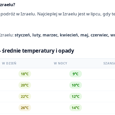
Izraelu?
 podróż w Izraelu. Najcieplej w Izraelu jest w lipcu, gd
Izraelu:
styczeń, luty, marzec, kwiecień, maj, czerwiec, w
 - średnie temperatury i opady
W DZIEŃ
W NOCY
SZANS
18℃
9℃
20℃
10℃
22℃
12℃
26℃
14℃