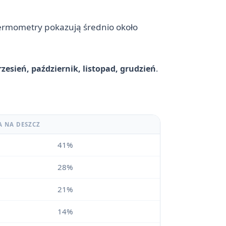
y termometry pokazują średnio około
rzesień, październik, listopad, grudzień
.
A NA DESZCZ
41%
28%
21%
14%