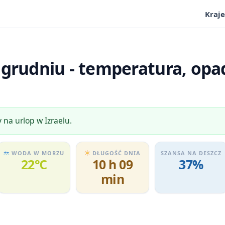
Kraje
grudniu - temperatura, opa
 na urlop w Izraelu.
WODA W MORZU
DŁUGOŚĆ DNIA
SZANSA NA DESZCZ
22℃
10 h 09
37%
min