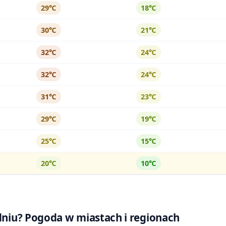
29℃
18℃
30℃
21℃
32℃
24℃
32℃
24℃
31℃
23℃
29℃
19℃
25℃
15℃
20℃
10℃
udniu? Pogoda w miastach i regionach