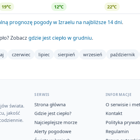
19℃
12℃
22℃
lną prognozę pogody w Izraelu na najbliższe 14 dni
.
epło? Zobacz
gdzie jest ciepło w grudniu
.
aj
czerwiec
lipiec
sierpień
wrzesień
październik
SERWIS
INFORMACJE
Strona główna
O serwisie i me
jów świata.
u, jakość
Gdzie jest ciepło?
Kontakt
codziennie.
Najcieplejsze morze
Polityka prywat
Alerty pogodowe
Regulamin