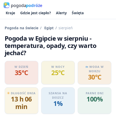
pogoda
podróże
Kraje
Gdzie jest ciepło?
Alerty
Święta
Pogoda na świecie
Egipt
sierpień
Pogoda w Egipcie w sierpniu -
temperatura, opady, czy warto
jechać?
W DZIEŃ
W NOCY
WODA W
35℃
25℃
MORZU
30℃
DŁUGOŚĆ DNIA
SZANSA NA
PARNE DNI
13 h 06
100%
DESZCZ
1%
min