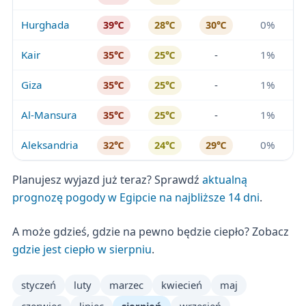
Hurghada
0%
39℃
28℃
30℃
Kair
-
1%
35℃
25℃
Giza
-
1%
35℃
25℃
Al-Mansura
-
1%
35℃
25℃
Aleksandria
0%
32℃
24℃
29℃
Planujesz wyjazd już teraz? Sprawdź
aktualną
prognozę pogody w Egipcie na najbliższe 14 dni
.
A może gdzieś, gdzie na pewno będzie ciepło? Zobacz
gdzie jest ciepło w sierpniu
.
styczeń
luty
marzec
kwiecień
maj