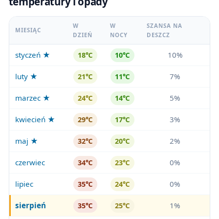
temperatury i opady
W
W
SZANSA NA
MIESIĄC
DZIEŃ
NOCY
DESZCZ
styczeń ★
10%
18℃
10℃
luty ★
7%
21℃
11℃
marzec ★
5%
24℃
14℃
kwiecień ★
3%
29℃
17℃
maj ★
2%
32℃
20℃
czerwiec
0%
34℃
23℃
lipiec
0%
35℃
24℃
sierpień
1%
35℃
25℃