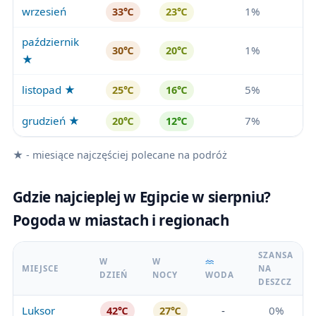
wrzesień
1%
33℃
23℃
październik
1%
30℃
20℃
★
listopad ★
5%
25℃
16℃
grudzień ★
7%
20℃
12℃
★ - miesiące najczęściej polecane na podróż
Gdzie najcieplej w Egipcie w sierpniu?
Pogoda w miastach i regionach
SZANSA
W
W
MIEJSCE
NA
DZIEŃ
NOCY
WODA
DESZCZ
Luksor
-
0%
42℃
27℃