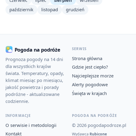
czerwiec
lipiec
sierpień
wrzesień
październik
listopad
grudzień
SERWIS
Pogoda na podróże
Strona główna
Prognoza pogody na 14 dni
dla wszystkich krajów
Gdzie jest ciepło?
świata. Temperatury, opady,
Najcieplejsze morze
klimat miesiąc po miesiącu,
Alerty pogodowe
jakość powietrza i porady
Święta w krajach
podróżne - aktualizowane
codziennie.
INFORMACJE
POGODA NA PODRÓŻE
O serwisie i metodologii
© 2026 pogodapodroze.pl
Kontakt
Wydawca
Rubicone