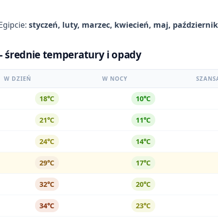
Egipcie:
styczeń, luty, marzec, kwiecień, maj, październik
 - średnie temperatury i opady
W DZIEŃ
W NOCY
SZANS
18℃
10℃
21℃
11℃
24℃
14℃
29℃
17℃
32℃
20℃
34℃
23℃