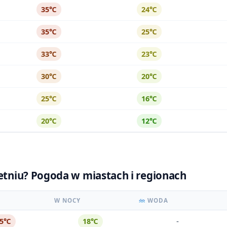
35℃
24℃
35℃
25℃
33℃
23℃
30℃
20℃
25℃
16℃
20℃
12℃
ietniu? Pogoda w miastach i regionach
W NOCY
WODA
-
35℃
18℃