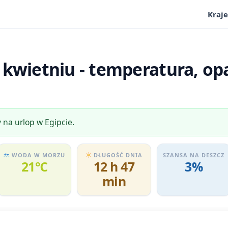
Kraje
kwietniu - temperatura, op
 na urlop w Egipcie.
WODA W MORZU
DŁUGOŚĆ DNIA
SZANSA NA DESZCZ
21℃
12 h 47
3%
min