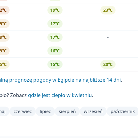
32℃
19℃
23℃
-
29℃
17℃
-
29℃
17℃
-
29℃
16℃
25℃
15℃
20℃
lną prognozę pogody w Egipcie na najbliższe 14 dni
.
epło? Zobacz
gdzie jest ciepło w kwietniu
.
maj
czerwiec
lipiec
sierpień
wrzesień
październik