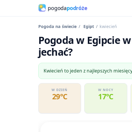
pogoda
podróże
Pogoda na świecie
Egipt
kwiecień
Pogoda w Egipcie w 
jechać?
Kwiecień to jeden z najlepszych miesięcy
W DZIEŃ
W NOCY
29℃
17℃