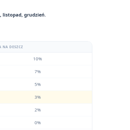
, listopad, grudzień
.
A NA DESZCZ
10%
7%
5%
3%
2%
0%