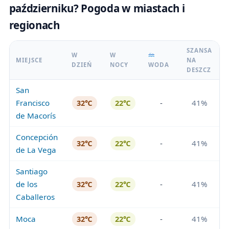
październiku? Pogoda w miastach i
regionach
SZANSA
W
W
MIEJSCE
NA
DZIEŃ
NOCY
WODA
DESZCZ
San
Francisco
-
41%
32℃
22℃
de Macorís
Concepción
-
41%
32℃
22℃
de La Vega
Santiago
de los
-
41%
32℃
22℃
Caballeros
Moca
-
41%
32℃
22℃