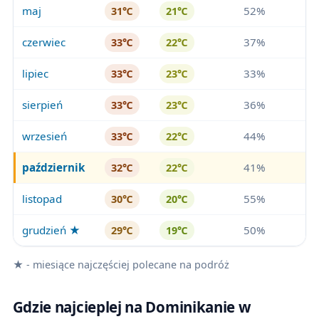
maj
52%
31℃
21℃
czerwiec
37%
33℃
22℃
lipiec
33%
33℃
23℃
sierpień
36%
33℃
23℃
wrzesień
44%
33℃
22℃
październik
41%
32℃
22℃
listopad
55%
30℃
20℃
grudzień ★
50%
29℃
19℃
★ - miesiące najczęściej polecane na podróż
Gdzie najcieplej na Dominikanie w