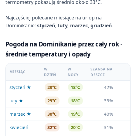
termometry pokazują średnio około 33°C.
Najczęściej polecane miesiące na urlop na
Dominikanie:
styczeń, luty, marzec, grudzień
.
Pogoda na Dominikanie przez cały rok -
średnie temperatury i opady
W
W
SZANSA NA
MIESIĄC
DZIEŃ
NOCY
DESZCZ
styczeń ★
42%
29℃
18℃
luty ★
33%
29℃
18℃
marzec ★
40%
30℃
19℃
kwiecień
31%
32℃
20℃