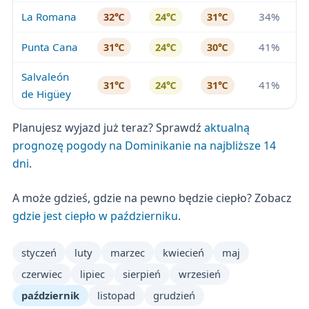
La Romana
34%
32℃
24℃
31℃
Punta Cana
41%
31℃
24℃
30℃
Salvaleón
41%
31℃
24℃
31℃
de Higüey
Planujesz wyjazd już teraz? Sprawdź
aktualną
prognozę pogody na Dominikanie na najbliższe 14
dni
.
A może gdzieś, gdzie na pewno będzie ciepło? Zobacz
gdzie jest ciepło w październiku
.
styczeń
luty
marzec
kwiecień
maj
czerwiec
lipiec
sierpień
wrzesień
październik
listopad
grudzień