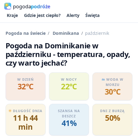
pogoda
podróże
Kraje
Gdzie jest ciepło?
Alerty
Święta
Pogoda na świecie
Dominikana
październik
Pogoda na Dominikanie w
październiku - temperatura, opady,
czy warto jechać?
W DZIEŃ
W NOCY
WODA W
32℃
22℃
MORZU
30℃
DŁUGOŚĆ DNIA
SZANSA NA
DNI Z BURZĄ
11 h 44
50%
DESZCZ
41%
min