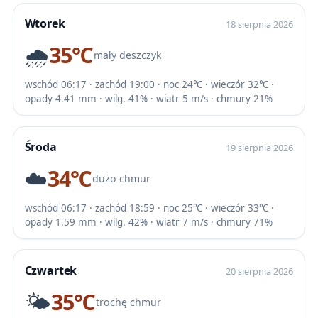
Wtorek
18 sierpnia 2026
🌧️
35℃
mały deszczyk
wschód 06:17 · zachód 19:00 · noc 24℃ · wieczór 32℃ ·
opady 4.41 mm · wilg. 41% · wiatr 5 m/s · chmury 21%
Środa
19 sierpnia 2026
☁️
34℃
dużo chmur
wschód 06:17 · zachód 18:59 · noc 25℃ · wieczór 33℃ ·
opady 1.59 mm · wilg. 42% · wiatr 7 m/s · chmury 71%
Czwartek
20 sierpnia 2026
🌤️
35℃
trochę chmur