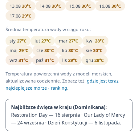
13.08
30℃
14.08
30℃
15.08
30℃
16.08
30℃
17.08
29℃
Średnia temperatura wody w ciągu roku:
sty
27℃
lut
27℃
mar
27℃
kwi
28℃
maj
29℃
cze
30℃
lip
30℃
sie
30℃
wrz
31℃
paź
31℃
lis
29℃
gru
28℃
Temperatura powierzchni wody z modeli morskich,
aktualizowana codziennie. Zobacz też:
gdzie jest teraz
najcieplejsze morze - ranking
.
Najbliższe święta w kraju (Dominikana):
Restoration Day — 16 sierpnia · Our Lady of Mercy
— 24 września · Dzień Konstytucji — 6 listopada.