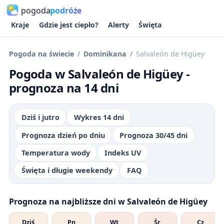
pogoda
podróże
Kraje
Gdzie jest ciepło?
Alerty
Święta
Pogoda na świecie
Dominikana
Salvaleón de Higüey
Pogoda w Salvaleón de Higüey -
prognoza na 14 dni
Dziś i jutro
Wykres 14 dni
Prognoza dzień po dniu
Prognoza 30/45 dni
Temperatura wody
Indeks UV
Święta i długie weekendy
FAQ
Prognoza na najbliższe dni w Salvaleón de Higüey
Dziś
Pn
Wt
Śr
Cz