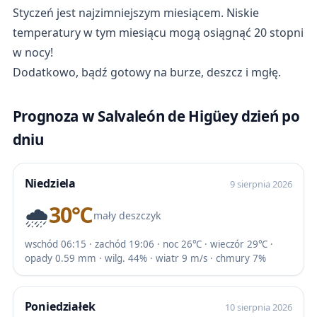
Styczeń jest najzimniejszym miesiącem. Niskie
temperatury w tym miesiącu mogą osiągnąć 20 stopni
w nocy!
Dodatkowo, bądź gotowy na burze, deszcz i mgłę.
Prognoza w Salvaleón de Higüey dzień po
dniu
Niedziela
9 sierpnia 2026
🌧️
30℃
mały deszczyk
wschód 06:15 · zachód 19:06 · noc 26℃ · wieczór 29℃ ·
opady 0.59 mm · wilg. 44% · wiatr 9 m/s · chmury 7%
Poniedziałek
10 sierpnia 2026