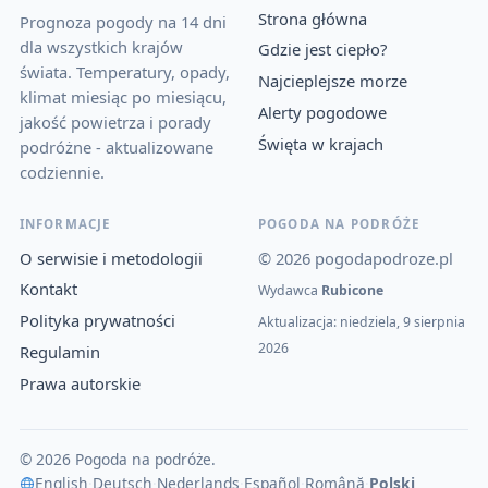
Strona główna
Prognoza pogody na 14 dni
dla wszystkich krajów
Gdzie jest ciepło?
świata. Temperatury, opady,
Najcieplejsze morze
klimat miesiąc po miesiącu,
Alerty pogodowe
jakość powietrza i porady
Święta w krajach
podróżne - aktualizowane
codziennie.
INFORMACJE
POGODA NA PODRÓŻE
O serwisie i metodologii
© 2026 pogodapodroze.pl
Kontakt
Wydawca
Rubicone
Polityka prywatności
Aktualizacja: niedziela, 9 sierpnia
2026
Regulamin
Prawa autorskie
© 2026 Pogoda na podróże.
English
·
Deutsch
·
Nederlands
·
Español
·
Română
·
Polski