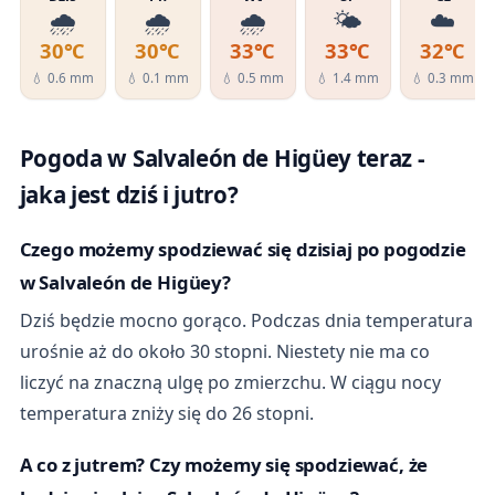
🌧️
🌧️
🌧️
🌤️
☁️
30℃
30℃
33℃
33℃
32℃
💧 0.6 mm
💧 0.1 mm
💧 0.5 mm
💧 1.4 mm
💧 0.3 mm
Pogoda w Salvaleón de Higüey teraz -
jaka jest dziś i jutro?
Czego możemy spodziewać się dzisiaj po pogodzie
w Salvaleón de Higüey?
Dziś będzie mocno gorąco. Podczas dnia temperatura
urośnie aż do około 30 stopni. Niestety nie ma co
liczyć na znaczną ulgę po zmierzchu. W ciągu nocy
temperatura zniży się do 26 stopni.
A co z jutrem? Czy możemy się spodziewać, że