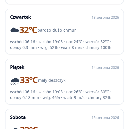
Czwartek
13 sierpnia 2026
☁️
32℃
bardzo dużo chmur
wschód 06:16 · zachód 19:03 · noc 24℃ · wieczór 32℃ ·
opady 0.3 mm · wilg. 52% · wiatr 8 m/s · chmury 100%
Piątek
14 sierpnia 2026
🌧️
33℃
mały deszczyk
wschód 06:16 · zachód 19:03 · noc 26℃ · wieczór 30℃ ·
opady 0.18 mm · wilg. 46% · wiatr 9 m/s · chmury 32%
Sobota
15 sierpnia 2026