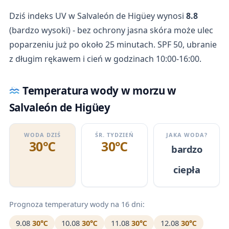
Dziś indeks UV w Salvaleón de Higüey wynosi
8.8
(bardzo wysoki) - bez ochrony jasna skóra może ulec
poparzeniu już po około 25 minutach. SPF 50, ubranie
z długim rękawem i cień w godzinach 10:00-16:00.
Temperatura wody w morzu w
Salvaleón de Higüey
WODA DZIŚ
ŚR. TYDZIEŃ
JAKA WODA?
30℃
30℃
bardzo
ciepła
Prognoza temperatury wody na 16 dni:
9.08
30℃
10.08
30℃
11.08
30℃
12.08
30℃