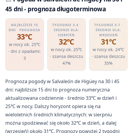
45 dni - prognoza długoterminowa
NAJBLIŻSZE 15
TYGODNIE 3-4 ·
TYGODNIE 5-7 ·
DNI · PROGNOZA
ŚREDNIE DLA:
ŚREDNIE DLA:
33℃
SIERPIEŃ
WRZESIEŃ
32℃
31℃
w nocy ok. 25℃
w nocy ok. 25℃
w nocy ok. 24℃
· dni z opadami:
· szansa deszczu
· szansa deszczu
3
47%
35%
Prognoza pogody w Salvaleón de Higüey na 30 i 45
dni: najbliższe 15 dni to prognoza numeryczna
aktualizowana codziennie - średnio 33℃ w dzień i
25℃ w nocy. Dalszy horyzont opiera się na
wieloletnich średnich klimatycznych: w sierpniu
można spodziewać się około 32℃ w dzień, a dalej
(wrzesień) około 31℃. Prognozy powyżej 2 tygodni