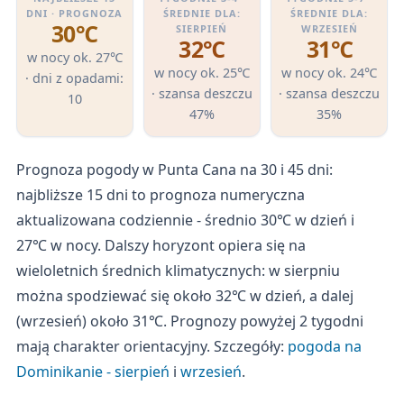
DNI · PROGNOZA
ŚREDNIE DLA:
ŚREDNIE DLA:
30℃
SIERPIEŃ
WRZESIEŃ
32℃
31℃
w nocy ok. 27℃
w nocy ok. 25℃
w nocy ok. 24℃
· dni z opadami:
· szansa deszczu
· szansa deszczu
10
47%
35%
Prognoza pogody w Punta Cana na 30 i 45 dni:
najbliższe 15 dni to prognoza numeryczna
aktualizowana codziennie - średnio 30℃ w dzień i
27℃ w nocy. Dalszy horyzont opiera się na
wieloletnich średnich klimatycznych: w sierpniu
można spodziewać się około 32℃ w dzień, a dalej
(wrzesień) około 31℃. Prognozy powyżej 2 tygodni
mają charakter orientacyjny. Szczegóły:
pogoda na
Dominikanie - sierpień
i
wrzesień
.