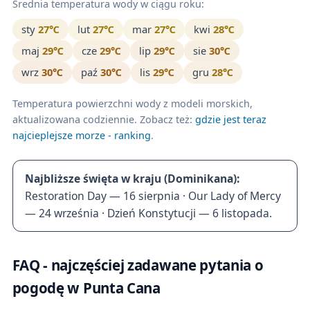
Średnia temperatura wody w ciągu roku:
sty
27℃
lut
27℃
mar
27℃
kwi
28℃
maj
29℃
cze
29℃
lip
29℃
sie
30℃
wrz
30℃
paź
30℃
lis
29℃
gru
28℃
Temperatura powierzchni wody z modeli morskich,
aktualizowana codziennie. Zobacz też:
gdzie jest teraz
najcieplejsze morze - ranking
.
Najbliższe święta w kraju (Dominikana):
Restoration Day — 16 sierpnia · Our Lady of Mercy
— 24 września · Dzień Konstytucji — 6 listopada.
FAQ - najczęściej zadawane pytania o
pogodę w Punta Cana