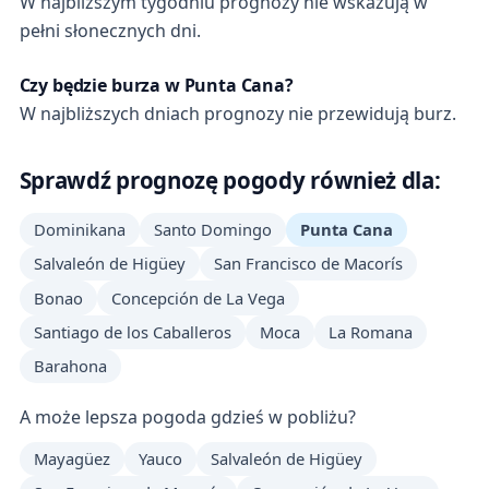
W najbliższym tygodniu prognozy nie wskazują w
pełni słonecznych dni.
Czy będzie burza w Punta Cana?
W najbliższych dniach prognozy nie przewidują burz.
Sprawdź prognozę pogody również dla:
Dominikana
Santo Domingo
Punta Cana
Salvaleón de Higüey
San Francisco de Macorís
Bonao
Concepción de La Vega
Santiago de los Caballeros
Moca
La Romana
Barahona
A może lepsza pogoda gdzieś w pobliżu?
Mayagüez
Yauco
Salvaleón de Higüey