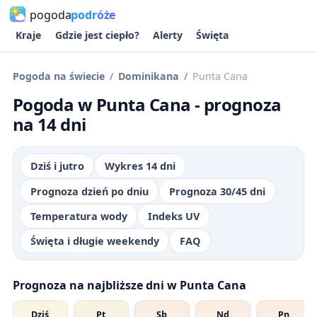
pogoda
podróże
Kraje
Gdzie jest ciepło?
Alerty
Święta
Pogoda na świecie
Dominikana
Punta Cana
Pogoda w Punta Cana - prognoza
na 14 dni
Dziś i jutro
Wykres 14 dni
Prognoza dzień po dniu
Prognoza 30/45 dni
Temperatura wody
Indeks UV
Święta i długie weekendy
FAQ
Prognoza na najbliższe dni w Punta Cana
Dziś
Pt
Sb
Nd
Pn