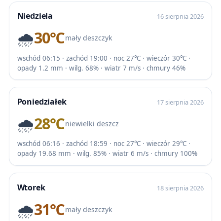
Niedziela
16 sierpnia 2026
🌧️
30℃
mały deszczyk
wschód 06:15 · zachód 19:00 · noc 27℃ · wieczór 30℃ ·
opady 1.2 mm · wilg. 68% · wiatr 7 m/s · chmury 46%
Poniedziałek
17 sierpnia 2026
🌧️
28℃
niewielki deszcz
wschód 06:16 · zachód 18:59 · noc 27℃ · wieczór 29℃ ·
opady 19.68 mm · wilg. 85% · wiatr 6 m/s · chmury 100%
Wtorek
18 sierpnia 2026
🌧️
31℃
mały deszczyk