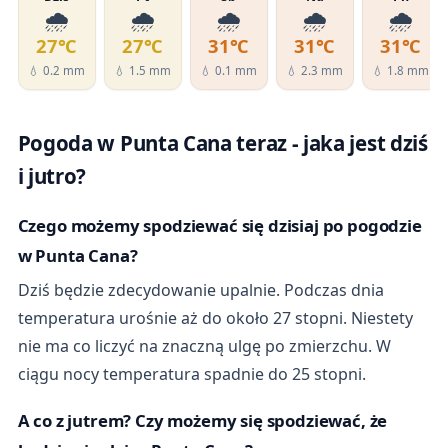
🌧️
🌧️
🌧️
🌧️
🌧️
27℃
27℃
31℃
31℃
31℃
💧 0.2 mm
💧 1.5 mm
💧 0.1 mm
💧 2.3 mm
💧 1.8 mm
Pogoda w Punta Cana teraz - jaka jest dziś
i jutro?
Czego możemy spodziewać się dzisiaj po pogodzie
w Punta Cana?
Dziś będzie zdecydowanie upalnie. Podczas dnia
temperatura urośnie aż do około 27 stopni. Niestety
nie ma co liczyć na znaczną ulgę po zmierzchu. W
ciągu nocy temperatura spadnie do 25 stopni.
A co z jutrem? Czy możemy się spodziewać, że