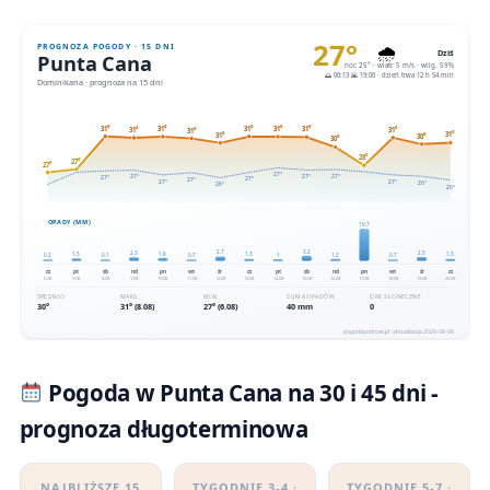
Pogoda w Punta Cana na 30 i 45 dni -
prognoza długoterminowa
NAJBLIŻSZE 15
TYGODNIE 3-4 ·
TYGODNIE 5-7 ·