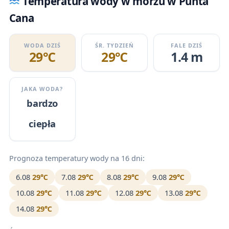
Temperatura wody w morzu w Punta
Cana
WODA DZIŚ
ŚR. TYDZIEŃ
FALE DZIŚ
29℃
29℃
1.4 m
JAKA WODA?
bardzo
ciepła
Prognoza temperatury wody na 16 dni:
6.08
29℃
7.08
29℃
8.08
29℃
9.08
29℃
10.08
29℃
11.08
29℃
12.08
29℃
13.08
29℃
14.08
29℃