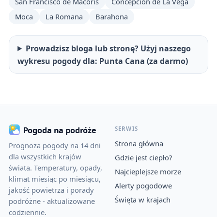
San Francisco de Macorís
Concepción de La Vega
Moca
La Romana
Barahona
Prowadzisz bloga lub stronę? Użyj naszego
wykresu pogody dla: Punta Cana (za darmo)
SERWIS
Pogoda na podróże
Strona główna
Prognoza pogody na 14 dni
dla wszystkich krajów
Gdzie jest ciepło?
świata. Temperatury, opady,
Najcieplejsze morze
klimat miesiąc po miesiącu,
Alerty pogodowe
jakość powietrza i porady
Święta w krajach
podróżne - aktualizowane
codziennie.