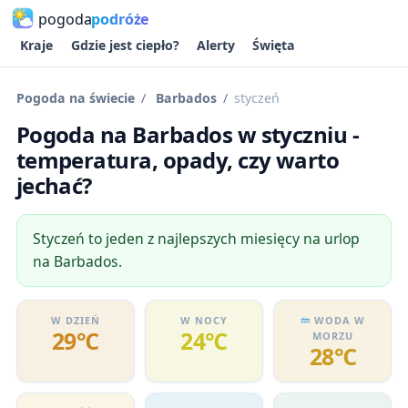
pogoda
podróże
Kraje
Gdzie jest ciepło?
Alerty
Święta
Pogoda na świecie
Barbados
styczeń
Pogoda na Barbados w styczniu -
temperatura, opady, czy warto
jechać?
Styczeń to jeden z najlepszych miesięcy na urlop
na Barbados.
W DZIEŃ
W NOCY
WODA W
29℃
24℃
MORZU
28℃