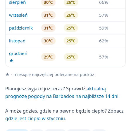
sierpień
66%
30℃
26℃
wrzesień
57%
31℃
26℃
październik
59%
31℃
25℃
listopad
62%
30℃
25℃
grudzień
57%
29℃
25℃
★
★ - miesiące najczęściej polecane na podróż
Planujesz wyjazd już teraz? Sprawdź
aktualną
prognozę pogody na Barbados na najbliższe 14 dni
.
A może gdzieś, gdzie na pewno będzie ciepło? Zobacz
gdzie jest ciepło w styczniu
.