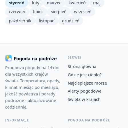
styczeń
luty
marzec
kwiecień
maj
czerwiec
lipiec
sierpień
wrzesień
październik
listopad
grudzień
SERWIS
Pogoda na podróże
Strona główna
Prognoza pogody na 14 dni
dla wszystkich krajów
Gdzie jest ciepło?
świata. Temperatury, opady,
Najcieplejsze morze
klimat miesiąc po miesiącu,
Alerty pogodowe
jakość powietrza i porady
Święta w krajach
podróżne - aktualizowane
codziennie.
INFORMACJE
POGODA NA PODRÓŻE