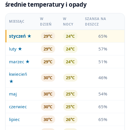
średnie temperatury i opady
W
W
SZANSA NA
MIESIĄC
DZIEŃ
NOCY
DESZCZ
styczeń
★
65%
29℃
24℃
luty ★
57%
29℃
24℃
marzec ★
51%
29℃
24℃
kwiecień
46%
30℃
25℃
★
maj
54%
30℃
25℃
czerwiec
65%
30℃
25℃
lipiec
65%
30℃
26℃