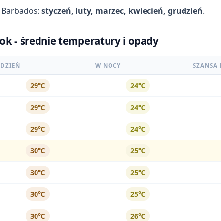
a Barbados:
styczeń, luty, marzec, kwiecień, grudzień
.
ok - średnie temperatury i opady
 DZIEŃ
W NOCY
SZANSA 
29℃
24℃
29℃
24℃
29℃
24℃
30℃
25℃
30℃
25℃
30℃
25℃
30℃
26℃