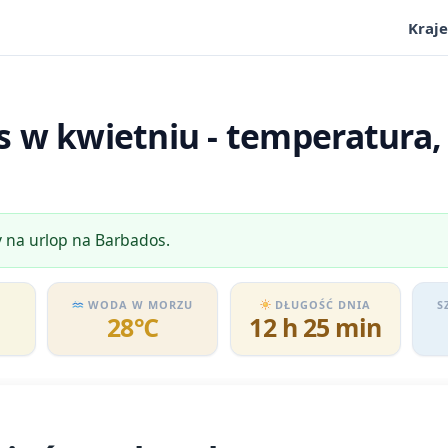
Kraje
 w kwietniu - temperatura, 
y na urlop na Barbados.
WODA W MORZU
DŁUGOŚĆ DNIA
S
28℃
12 h 25 min