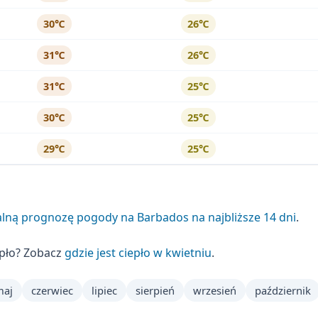
30℃
26℃
31℃
26℃
31℃
25℃
30℃
25℃
29℃
25℃
lną prognozę pogody na Barbados na najbliższe 14 dni
.
epło? Zobacz
gdzie jest ciepło w kwietniu
.
maj
czerwiec
lipiec
sierpień
wrzesień
październik