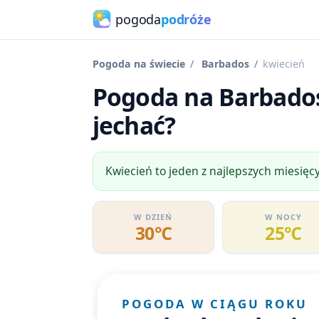
pogoda
podróże
Pogoda na świecie
Barbados
kwiecień
Pogoda na Barbados
jechać?
Kwiecień to jeden z najlepszych miesięc
W DZIEŃ
W NOCY
30℃
25℃