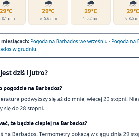
🌧️
🌧️
🌧️
🌧️
29℃
29℃
29℃
29
 8.1 mm
💧 5.6 mm
💧 5.2 mm
💧 3.5 
miesiącach:
Pogoda na Barbados we wrześniu
·
Pogoda na 
bados w grudniu
.
est dziś i jutro?
po pogodzie na Barbados?
ratura podwyższy się aż do mniej więcej 29 stopni. Nies
 się do 28 stopni.
ać, że będzie cieplej na Barbados?
 dziś na Barbados. Termometry pokażą w ciągu dnia 29 sto