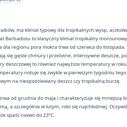
ibów, ma klimat typowy dla tropikalnych wysp, aczkolwi
t Barbadosu to klasyczny klimat tropikalny monsunowy
na dla regionu pora mokra trwa od czerwca do listopada
iają się gęste chmury i przelotne, intensywne deszcze, p
 deszczowej to również najwyższe temperatury w roku, sz
emperatury notuje się zwykle w pierwszym tygodniu tego
owym na niespodziewany deszcz czy tropikalną burzę.
trwa od grudnia do maja i charakteryzuje się mniejszą i
ą, a szczególnie w lutym, robi się najchłodniej. Oczywiś
że spaść nawet do 23°C.