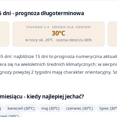
5 dni - prognoza długoterminowa
TYGODNIE 3-4 · ŚREDNIE DLA: SIERPIEŃ
30℃
w nocy ok. 26℃ · szansa deszczu 66%
5 dni: najbliższe 15 dni to prognoza numeryczna aktua
iera się na wieloletnich średnich klimatycznych: w sier
ognozy powyżej 2 tygodni mają charakter orientacyjny. S
iesiącu - kiedy najlepiej jechać?
)
kwiecień (30℃)
maj (30℃)
czerwiec (30℃)
lipiec (30
zień (29℃)