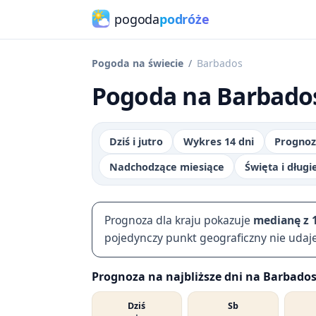
pogoda
podróże
Pogoda na świecie
Barbados
Pogoda na Barbados 
Dziś i jutro
Wykres 14 dni
Prognoz
Nadchodzące miesiące
Święta i dług
Prognoza dla kraju pokazuje
medianę z 
pojedynczy punkt geograficzny nie udaj
Prognoza na najbliższe dni na Barbado
Dziś
Sb