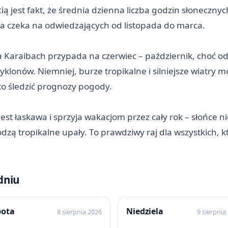
ą jest fakt, że średnia dzienna liczba godzin słoneczny
ńca czeka na odwiedzających od listopada do marca.
Karaibach przypada na czerwiec – październik, choć od 
klonów. Niemniej, burze tropikalne i silniejsze wiatry 
to śledzić prognozy pogody.
st łaskawa i sprzyja wakacjom przez cały rok – słońce n
ą tropikalne upały. To prawdziwy raj dla wszystkich, k
dniu
bota
Niedziela
8 sierpnia 2026
9 sierpnia