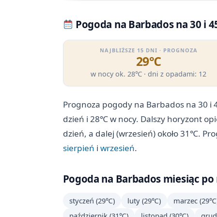
Pogoda na Barbados na 30 i 4
NAJBLIŻSZE 15 DNI · PROGNOZA
29℃
w nocy ok. 28℃ · dni z opadami: 12
Prognoza pogody na Barbados na 30 i 4
dzień i 28℃ w nocy. Dalszy horyzont op
dzień, a dalej (wrzesień) około 31℃. Pr
sierpień
i
wrzesień
.
Pogoda na Barbados miesiąc po m
styczeń (29℃)
luty (29℃)
marzec (29℃
październik (31℃)
listopad (30℃)
grud