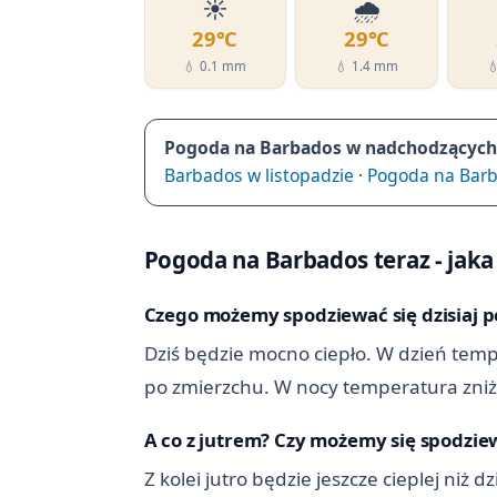
☀️
🌧️
29℃
29℃
💧 0.1 mm
💧 1.4 mm

Pogoda na Barbados w nadchodzących 
Barbados w listopadzie
·
Pogoda na Bar
Pogoda na Barbados teraz - jaka j
Czego możemy spodziewać się dzisiaj 
Dziś będzie mocno ciepło. W dzień tempe
po zmierzchu. W nocy temperatura zniży
A co z jutrem? Czy możemy się spodziew
Z kolei jutro będzie jeszcze cieplej niż