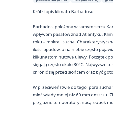
Krótki opis klimatu Barbadosu
Barbados, położony w samym sercu Kara
wpływom pasatów znad Atlantyku. Klima
roku – mokra i sucha. Charakterystycz
ilości opadów, a na niebie często pojaw
kilkunastominutowe ulewy. Początek pory
sięgają często około 30°C. Najwyższe t
chronić się przed słońcem oraz być got
W przeciwieństwie do tego, pora sucha 
mieć wtedy mniej niż 60 mm deszczu. Zim
przyjazne temperatury: nocą słupek mo