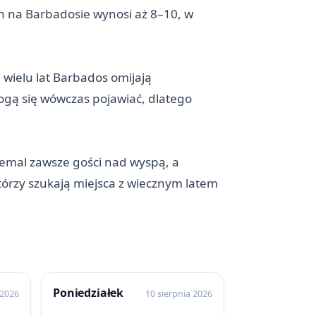
ch na Barbadosie wynosi aż 8–10, w
wielu lat Barbados omijają
mogą się wówczas pojawiać, dlatego
iemal zawsze gości nad wyspą, a
tórzy szukają miejsca z wiecznym latem
Poniedziałek
 2026
10 sierpnia 2026