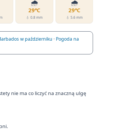
🌧️
🌧️
℃
29℃
29℃
mm
💧 0.8 mm
💧 5.6 mm
Barbados w październiku
·
Pogoda na
tety nie ma co liczyć na znaczną ulgę
pni.