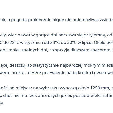
ok, a pogoda praktycznie nigdy nie uniemożliwia zwied
ały, więc nawet w gorące dni odczuwa się przyjemny, o
 do 28°C w styczniu i od 23°C do 30°C w lipcu. Około p
eń i mniej upalnych dni, co sprzyja dłuższym spacerom
ięcej deszczu, to statystycznie najbardziej mokrym miesi
wego uroku – deszcz przeważnie pada krótko i gwałtowni
ości od miejsca: na wybrzeżu wynoszą około 1250 mm, n
hoć nie ma rzek ani dużych jezior, posiada wiele natura
y.