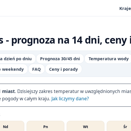
Kraje
- prognoza na 14 dni, ceny 
a dzień po dniu
Prognoza 30/45 dni
Temperatura wody
ie weekendy
FAQ
Ceny i porady
1 miast
. Dzisiejszy zakres temperatur w uwzględnionych mia
e pogody w całym kraju.
Jak liczymy dane?
s
Nd
Pn
Wt
Śr