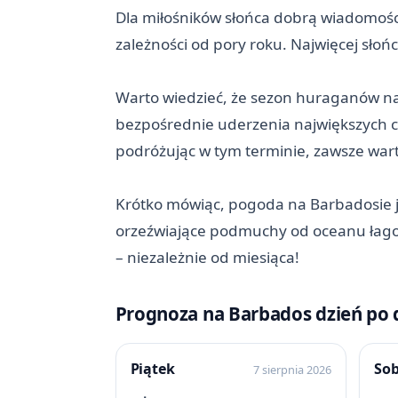
Dla miłośników słońca dobrą wiadomości
zależności od pory roku. Najwięcej sło
Warto wiedzieć, że sezon huraganów na 
bezpośrednie uderzenia największych cy
podróżując w tym terminie, zawsze war
Krótko mówiąc, pogoda na Barbadosie je
orzeźwiające podmuchy od oceanu łagodz
– niezależnie od miesiąca!
Prognoza na Barbados dzień po 
Piątek
So
7 sierpnia 2026