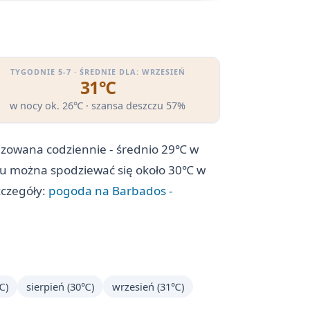
TYGODNIE 5-7 · ŚREDNIE DLA: WRZESIEŃ
31℃
w nocy ok. 26℃ · szansa deszczu 57%
lizowana codziennie - średnio 29℃ w
pniu można spodziewać się około 30℃ w
zczegóły:
pogoda na Barbados -
℃)
sierpień (30℃)
wrzesień (31℃)