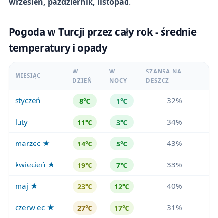
wrzesień, październik, listopad
.
Pogoda w Turcji przez cały rok - średnie
temperatury i opady
W
W
SZANSA NA
MIESIĄC
DZIEŃ
NOCY
DESZCZ
styczeń
32%
8℃
1℃
luty
34%
11℃
3℃
marzec ★
43%
14℃
5℃
kwiecień ★
33%
19℃
7℃
maj ★
40%
23℃
12℃
czerwiec ★
31%
27℃
17℃