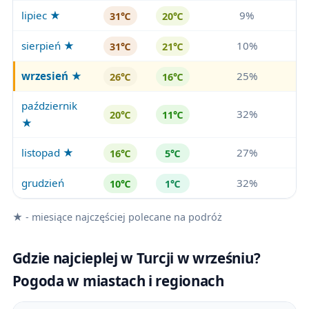
lipiec ★
9%
31℃
20℃
sierpień ★
10%
31℃
21℃
wrzesień
★
25%
26℃
16℃
październik
32%
20℃
11℃
★
listopad ★
27%
16℃
5℃
grudzień
32%
10℃
1℃
★ - miesiące najczęściej polecane na podróż
Gdzie najcieplej w Turcji w wrześniu?
Pogoda w miastach i regionach