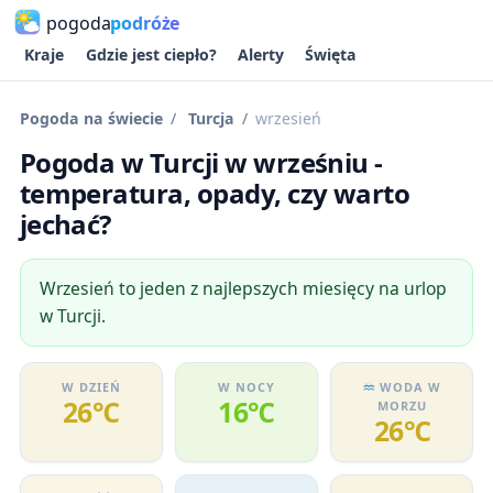
pogoda
podróże
Kraje
Gdzie jest ciepło?
Alerty
Święta
Pogoda na świecie
Turcja
wrzesień
Pogoda w Turcji w wrześniu -
temperatura, opady, czy warto
jechać?
Wrzesień to jeden z najlepszych miesięcy na urlop
w Turcji.
W DZIEŃ
W NOCY
WODA W
26℃
16℃
MORZU
26℃