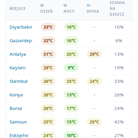
SZANSA
W
W
MIEJSCE
NA
DZIEŃ
NOCY
WODA
DESZCZ
Diyarbakır
-
10%
33℃
16℃
Gaziantep
-
6%
32℃
16℃
Antalya
13%
31℃
20℃
29℃
Kayseri
-
19%
28℃
9℃
Stambuł
33%
26℃
25℃
24℃
Konya
-
26%
26℃
13℃
Bursa
-
24%
26℃
17℃
Samsun
42%
25℃
15℃
25℃
Eskişehir
-
27%
24℃
10℃