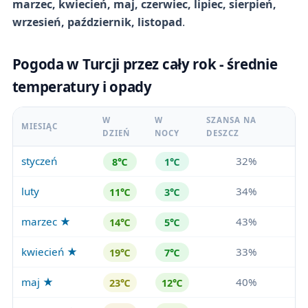
marzec, kwiecień, maj, czerwiec, lipiec, sierpień,
wrzesień, październik, listopad
.
Pogoda w Turcji przez cały rok - średnie
temperatury i opady
W
W
SZANSA NA
MIESIĄC
DZIEŃ
NOCY
DESZCZ
styczeń
32%
8℃
1℃
luty
34%
11℃
3℃
marzec ★
43%
14℃
5℃
kwiecień ★
33%
19℃
7℃
maj ★
40%
23℃
12℃