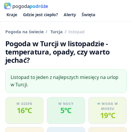
pogoda
podróże
Kraje
Gdzie jest ciepło?
Alerty
Święta
Pogoda na świecie
Turcja
listopad
Pogoda w Turcji w listopadzie -
temperatura, opady, czy warto
jechać?
Listopad to jeden z najlepszych miesięcy na urlop
w Turcji.
W DZIEŃ
W NOCY
WODA W
16℃
5℃
MORZU
19℃