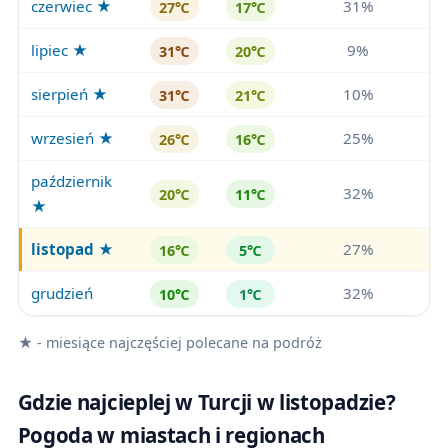
czerwiec ★
31%
27℃
17℃
lipiec ★
9%
31℃
20℃
sierpień ★
10%
31℃
21℃
wrzesień ★
25%
26℃
16℃
październik
32%
20℃
11℃
★
listopad
★
27%
16℃
5℃
grudzień
32%
10℃
1℃
★ - miesiące najczęściej polecane na podróż
Gdzie najcieplej w Turcji w listopadzie?
Pogoda w miastach i regionach