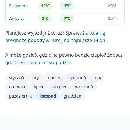
Eskişehir
-
29%
12℃
1℃
Ankara
-
39%
8℃
7℃
Planujesz wyjazd już teraz? Sprawdź
aktualną
prognozę pogody w Turcji na najbliższe 14 dni
.
A może gdzieś, gdzie na pewno będzie ciepło? Zobacz
gdzie jest ciepło w listopadzie
.
styczeń
luty
marzec
kwiecień
maj
czerwiec
lipiec
sierpień
wrzesień
październik
listopad
grudzień