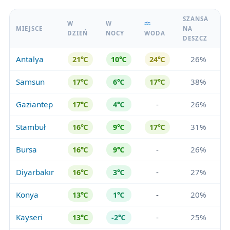
SZANSA
W
W
MIEJSCE
NA
DZIEŃ
NOCY
WODA
DESZCZ
Antalya
26%
21℃
10℃
24℃
Samsun
38%
17℃
6℃
17℃
Gaziantep
-
26%
17℃
4℃
Stambuł
31%
16℃
9℃
17℃
Bursa
-
26%
16℃
9℃
Diyarbakır
-
27%
16℃
3℃
Konya
-
20%
13℃
1℃
Kayseri
-
25%
13℃
-2℃