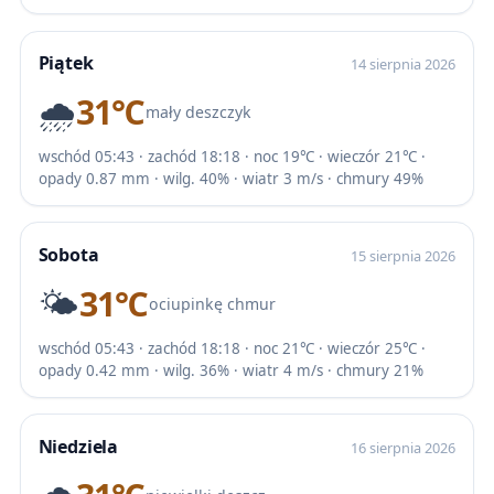
Piątek
14 sierpnia 2026
🌧️
31℃
mały deszczyk
wschód 05:43 · zachód 18:18 · noc 19℃ · wieczór 21℃ ·
opady 0.87 mm · wilg. 40% · wiatr 3 m/s · chmury 49%
Sobota
15 sierpnia 2026
🌤️
31℃
ociupinkę chmur
wschód 05:43 · zachód 18:18 · noc 21℃ · wieczór 25℃ ·
opady 0.42 mm · wilg. 36% · wiatr 4 m/s · chmury 21%
Niedziela
16 sierpnia 2026