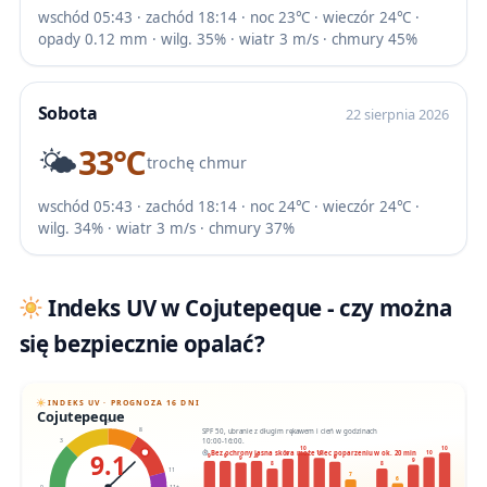
wschód 05:43 · zachód 18:14 · noc 23℃ · wieczór 24℃ ·
opady 0.12 mm · wilg. 35% · wiatr 3 m/s · chmury 45%
Sobota
22 sierpnia 2026
🌤️
33℃
trochę chmur
wschód 05:43 · zachód 18:14 · noc 24℃ · wieczór 24℃ ·
wilg. 34% · wiatr 3 m/s · chmury 37%
Indeks UV w Cojutepeque - czy można
się bezpiecznie opalać?
INDEKS UV · PROGNOZA 16 DNI
Cojutepeque
6
SPF 50, ubranie z długim rękawem i cień w godzinach
8
10:00-16:00.
3
10
10
9.1
Bez ochrony jasna skóra może ulec poparzeniu w ok. 20 min
10
10
9
9
9
9
9
9
9
8
8
11
7
6