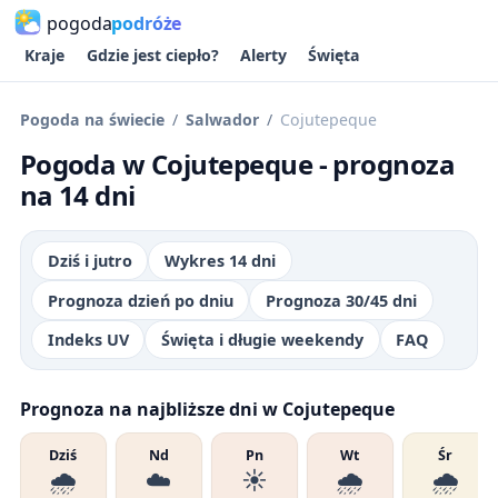
pogoda
podróże
Kraje
Gdzie jest ciepło?
Alerty
Święta
Pogoda na świecie
Salwador
Cojutepeque
Pogoda w Cojutepeque - prognoza
na 14 dni
Dziś i jutro
Wykres 14 dni
Prognoza dzień po dniu
Prognoza 30/45 dni
Indeks UV
Święta i długie weekendy
FAQ
Prognoza na najbliższe dni w Cojutepeque
Dziś
Nd
Pn
Wt
Śr
🌧️
☁️
☀️
🌧️
🌧️