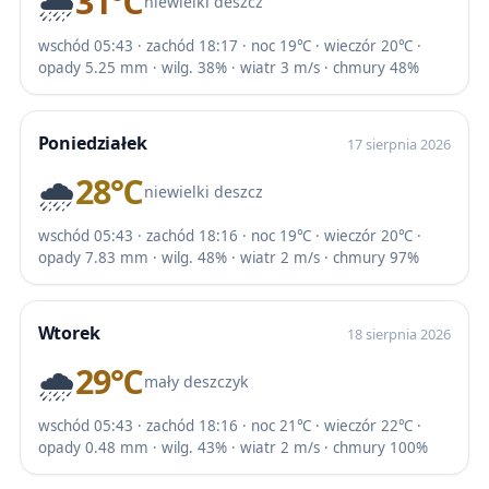
🌧️
31℃
niewielki deszcz
wschód 05:43 · zachód 18:17 · noc 19℃ · wieczór 20℃ ·
opady 5.25 mm · wilg. 38% · wiatr 3 m/s · chmury 48%
Poniedziałek
17 sierpnia 2026
🌧️
28℃
niewielki deszcz
wschód 05:43 · zachód 18:16 · noc 19℃ · wieczór 20℃ ·
opady 7.83 mm · wilg. 48% · wiatr 2 m/s · chmury 97%
Wtorek
18 sierpnia 2026
🌧️
29℃
mały deszczyk
wschód 05:43 · zachód 18:16 · noc 21℃ · wieczór 22℃ ·
opady 0.48 mm · wilg. 43% · wiatr 2 m/s · chmury 100%