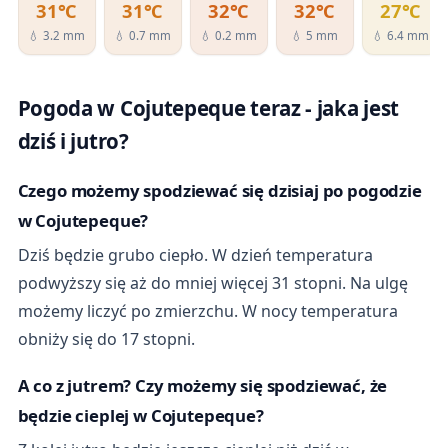
31℃
31℃
32℃
32℃
27℃
💧 3.2 mm
💧 0.7 mm
💧 0.2 mm
💧 5 mm
💧 6.4 mm
Pogoda w Cojutepeque teraz - jaka jest
dziś i jutro?
Czego możemy spodziewać się dzisiaj po pogodzie
w Cojutepeque?
Dziś będzie grubo ciepło. W dzień temperatura
podwyższy się aż do mniej więcej 31 stopni. Na ulgę
możemy liczyć po zmierzchu. W nocy temperatura
obniży się do 17 stopni.
A co z jutrem? Czy możemy się spodziewać, że
będzie cieplej w Cojutepeque?