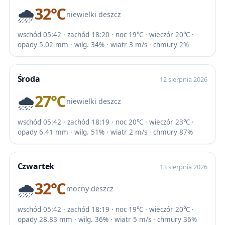
🌧️
32℃
niewielki deszcz
wschód 05:42 · zachód 18:20 · noc 19℃ · wieczór 20℃ ·
opady 5.02 mm · wilg. 34% · wiatr 3 m/s · chmury 2%
Środa
12 sierpnia 2026
🌧️
27℃
niewielki deszcz
wschód 05:42 · zachód 18:19 · noc 20℃ · wieczór 23℃ ·
opady 6.41 mm · wilg. 51% · wiatr 2 m/s · chmury 87%
Czwartek
13 sierpnia 2026
🌧️
32℃
mocny deszcz
wschód 05:42 · zachód 18:19 · noc 19℃ · wieczór 20℃ ·
opady 28.83 mm · wilg. 36% · wiatr 5 m/s · chmury 36%