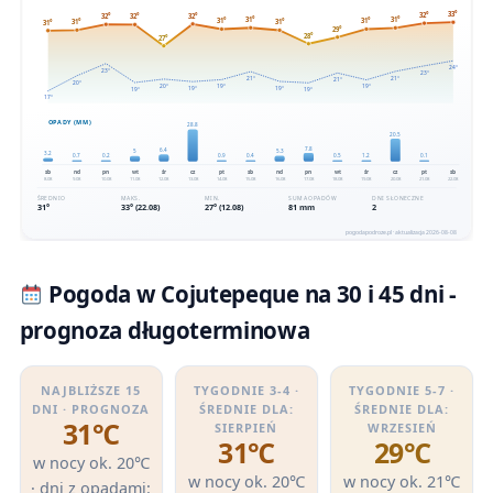
Pogoda w Cojutepeque na 30 i 45 dni -
prognoza długoterminowa
NAJBLIŻSZE 15
TYGODNIE 3-4 ·
TYGODNIE 5-7 ·
DNI · PROGNOZA
ŚREDNIE DLA:
ŚREDNIE DLA:
31℃
SIERPIEŃ
WRZESIEŃ
31℃
29℃
w nocy ok. 20℃
w nocy ok. 20℃
w nocy ok. 21℃
· dni z opadami: