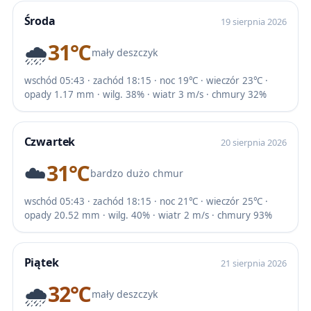
Środa
19 sierpnia 2026
🌧️
31℃
mały deszczyk
wschód 05:43 · zachód 18:15 · noc 19℃ · wieczór 23℃ ·
opady 1.17 mm · wilg. 38% · wiatr 3 m/s · chmury 32%
Czwartek
20 sierpnia 2026
☁️
31℃
bardzo dużo chmur
wschód 05:43 · zachód 18:15 · noc 21℃ · wieczór 25℃ ·
opady 20.52 mm · wilg. 40% · wiatr 2 m/s · chmury 93%
Piątek
21 sierpnia 2026
🌧️
32℃
mały deszczyk