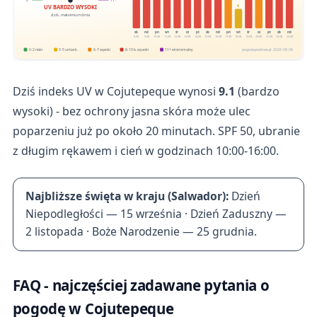
0
11+
4
UV BARDZO WYSOKI
dziś, maksimum dnia
sb
nd
pn
wt
śr
cz
pt
sb
nd
pn
wt
śr
cz
pt
sb
nd
8.08
9.08
10.08
11.08
12.08
13.08
14.08
15.08
16.08
17.08
18.08
19.08
20.08
21.08
22.08
23.08
0-2 niski
3-5 umiark.
6-7 wysoki
8-10 b. wysoki
11+ ekstremalny
pogodapodroze.pl · 2026-08-08
Dziś indeks UV w Cojutepeque wynosi
9.1
(bardzo
wysoki) - bez ochrony jasna skóra może ulec
poparzeniu już po około 20 minutach. SPF 50, ubranie
z długim rękawem i cień w godzinach 10:00-16:00.
Najbliższe święta w kraju (Salwador):
Dzień
Niepodległości — 15 września · Dzień Zaduszny —
2 listopada · Boże Narodzenie — 25 grudnia.
FAQ - najczęściej zadawane pytania o
pogodę w Cojutepeque