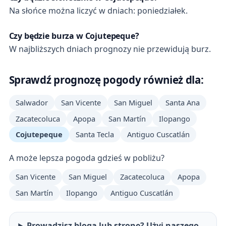
Na słońce można liczyć w dniach: poniedziałek.
Czy będzie burza w Cojutepeque?
W najbliższych dniach prognozy nie przewidują burz.
Sprawdź prognozę pogody również dla:
Salwador
San Vicente
San Miguel
Santa Ana
Zacatecoluca
Apopa
San Martín
Ilopango
Cojutepeque
Santa Tecla
Antiguo Cuscatlán
A może lepsza pogoda gdzieś w pobliżu?
San Vicente
San Miguel
Zacatecoluca
Apopa
San Martín
Ilopango
Antiguo Cuscatlán
Prowadzisz bloga lub stronę? Użyj naszego