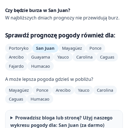
Czy będzie burza w San Juan?
W najbliższych dniach prognozy nie przewidują burz.
Sprawdź prognozę pogody również dla:
Portoryko
San Juan
Mayagüez
Ponce
Arecibo
Guayama
Yauco
Carolina
Caguas
Fajardo
Humacao
A może lepsza pogoda gdzieś w pobliżu?
Mayagüez
Ponce
Arecibo
Yauco
Carolina
Caguas
Humacao
Prowadzisz bloga lub stronę? Użyj naszego
wykresu pogody dla: San Juan (za darmo)