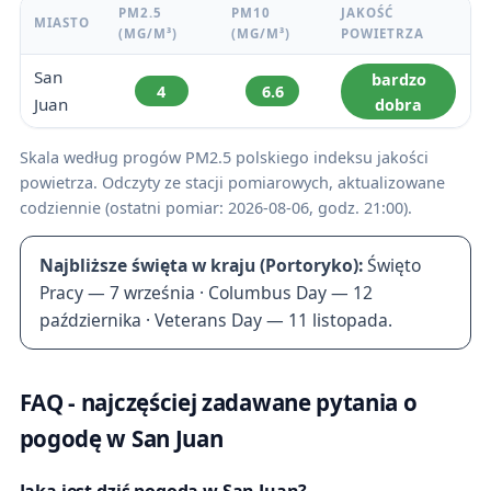
PM2.5
PM10
JAKOŚĆ
MIASTO
(ΜG/M³)
(ΜG/M³)
POWIETRZA
San
bardzo
4
6.6
Juan
dobra
Skala według progów PM2.5 polskiego indeksu jakości
powietrza. Odczyty ze stacji pomiarowych, aktualizowane
codziennie (ostatni pomiar: 2026-08-06, godz. 21:00).
Najbliższe święta w kraju (Portoryko):
Święto
Pracy — 7 września · Columbus Day — 12
października · Veterans Day — 11 listopada.
FAQ - najczęściej zadawane pytania o
pogodę w San Juan
Jaka jest dziś pogoda w San Juan?