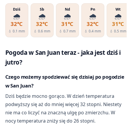
Dziś
Sb
Nd
Pn
Wt
🌧️
🌧️
🌧️
🌧️
🌧️
32℃
32℃
31℃
32℃
31℃
💧 0.1 mm
💧 0.6 mm
💧 0.7 mm
💧 0.4 mm
💧 0.5 mm
Pogoda w San Juan teraz - jaka jest dziś i
jutro?
Czego możemy spodziewać się dzisiaj po pogodzie
w San Juan?
Dziś będzie mocno gorąco. W dzień temperatura
podwyższy się aż do mniej więcej 32 stopni. Niestety
nie ma co liczyć na znaczną ulgę po zmierzchu. W
nocy temperatura zniży się do 26 stopni.