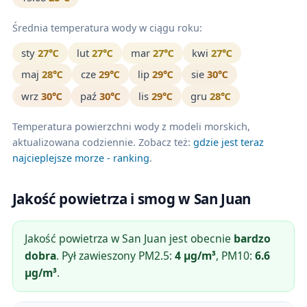
Średnia temperatura wody w ciągu roku:
sty
27℃
lut
27℃
mar
27℃
kwi
27℃
maj
28℃
cze
29℃
lip
29℃
sie
30℃
wrz
30℃
paź
30℃
lis
29℃
gru
28℃
Temperatura powierzchni wody z modeli morskich,
aktualizowana codziennie. Zobacz też:
gdzie jest teraz
najcieplejsze morze - ranking
.
Jakość powietrza i smog w San Juan
Jakość powietrza w San Juan jest obecnie
bardzo
dobra
. Pył zawieszony PM2.5:
4 µg/m³
, PM10:
6.6
µg/m³
.