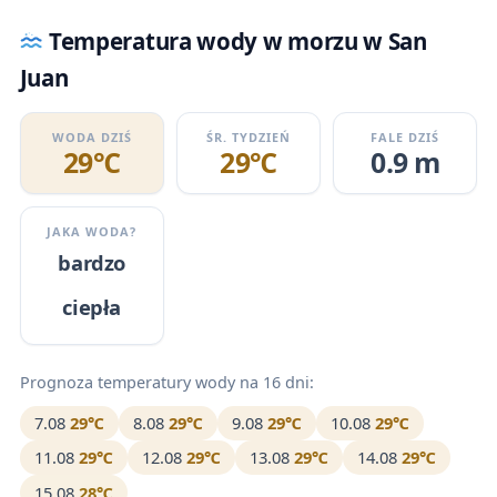
Temperatura wody w morzu w San
Juan
WODA DZIŚ
ŚR. TYDZIEŃ
FALE DZIŚ
29℃
29℃
0.9 m
JAKA WODA?
bardzo
ciepła
Prognoza temperatury wody na 16 dni:
7.08
29℃
8.08
29℃
9.08
29℃
10.08
29℃
11.08
29℃
12.08
29℃
13.08
29℃
14.08
29℃
15.08
28℃