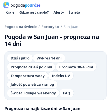
pogoda
podróże
Kraje
Gdzie jest ciepło?
Alerty
Święta
Pogoda na świecie
Portoryko
San Juan
Pogoda w San Juan - prognoza na
14 dni
Dziś i jutro
Wykres 14 dni
Prognoza dzień po dniu
Prognoza 30/45 dni
Temperatura wody
Indeks UV
Jakość powietrza / smog
Święta i długie weekendy
FAQ
Prognoza na najbliższe dni w San Juan