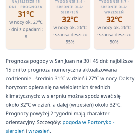
NAJBLIŻSZE 15
TYGODNIE 3-4 ·
TYGODNIE 5-7 ·
DNI · PROGNOZA
ŚREDNIE DLA:
ŚREDNIE DLA:
31℃
SIERPIEŃ
WRZESIEŃ
32℃
32℃
w nocy ok. 27℃
w nocy ok. 26℃
w nocy ok. 26℃
· dni z opadami:
· szansa deszczu
· szansa deszczu
8
55%
50%
Prognoza pogody w San Juan na 30 i 45 dni: najbliższe
15 dni to prognoza numeryczna aktualizowana
codziennie - średnio 31℃ w dzień i 27℃ w nocy. Dalszy
horyzont opiera się na wieloletnich średnich
klimatycznych: w sierpniu można spodziewać się
około 32℃ w dzień, a dalej (wrzesień) około 32℃.
Prognozy powyżej 2 tygodni mają charakter
orientacyjny. Szczegóły:
pogoda w Portoryko -
sierpień
i
wrzesień
.