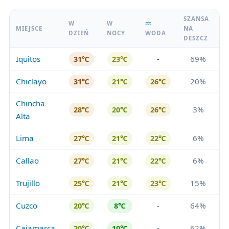
SZANSA
W
W
MIEJSCE
NA
DZIEŃ
NOCY
WODA
DESZCZ
Iquitos
-
69%
31℃
23℃
Chiclayo
20%
31℃
21℃
26℃
Chincha
3%
28℃
20℃
26℃
Alta
Lima
6%
27℃
21℃
22℃
Callao
6%
27℃
21℃
22℃
Trujillo
15%
25℃
21℃
23℃
Cuzco
-
64%
20℃
8℃
Cajamarca
-
62%
20℃
10℃