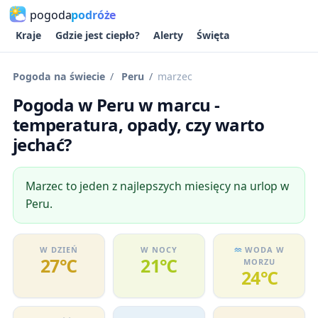
pogoda
podróże
Kraje
Gdzie jest ciepło?
Alerty
Święta
Pogoda na świecie
Peru
marzec
Pogoda w Peru w marcu -
temperatura, opady, czy warto
jechać?
Marzec to jeden z najlepszych miesięcy na urlop w
Peru.
W DZIEŃ
W NOCY
WODA W
27℃
21℃
MORZU
24℃