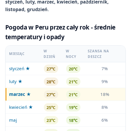
styczeń, luty, marzec, kwiecień, październik,
listopad, grudzień
.
Pogoda w Peru przez cały rok - średnie
temperatury i opady
W
W
SZANSA NA
MIESIĄC
DZIEŃ
NOCY
DESZCZ
styczeń ★
7%
27℃
20℃
luty ★
9%
28℃
21℃
marzec
★
18%
27℃
21℃
kwiecień ★
8%
25℃
19℃
maj
6%
23℃
18℃