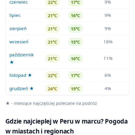
czerwiec
9%
22℃
17℃
lipiec
9%
21℃
16℃
sierpień
9%
21℃
15℃
wrzesień
18%
21℃
15℃
październik
11%
21℃
16℃
★
listopad ★
6%
22℃
17℃
grudzień ★
4%
24℃
19℃
★ - miesiące najczęściej polecane na podróż
Gdzie najcieplej w Peru w marcu? Pogoda
w miastach i regionach